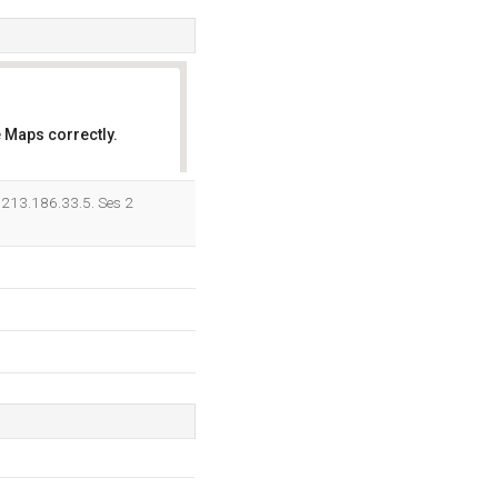
 Maps correctly.
OK
t 213.186.33.5. Ses 2