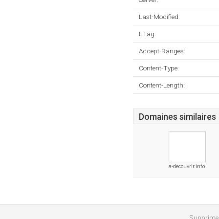
Last-Modified:
ETag:
Accept-Ranges:
Content-Type:
Content-Length:
Domaines similaires
a-decouvrir.info
Supprimer