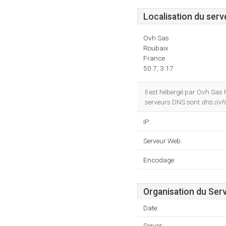
Localisation du serv
Ovh Sas
Roubaix
France
50.7, 3.17
Il est hébergé par Ovh Sas 
serveurs DNS sont
dns.ovh
IP:
Serveur Web:
Encodage:
Organisation du Ser
Date:
Server: