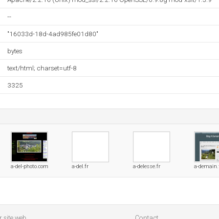
--
"16033d-18d-4ad985fe01d80"
bytes
text/html; charset=utf-8
3325
a-del-photo.com
a-del.fr
a-delesse.fr
a-demain.
 site web
Contact