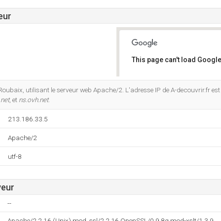
eur
This page can't load Google
Do you own this website?
Roubaix, utilisant le serveur web Apache/2. L'adresse IP de A-decouvrir.fr es
.net
, et
ns.ovh.net
.
213.186.33.5
Apache/2
utf-8
veur
--
Apache/2.2.16 (Unix) mod_ssl/2.2.16 OpenSSL/0.9.8g mod-xslt/1.3.9