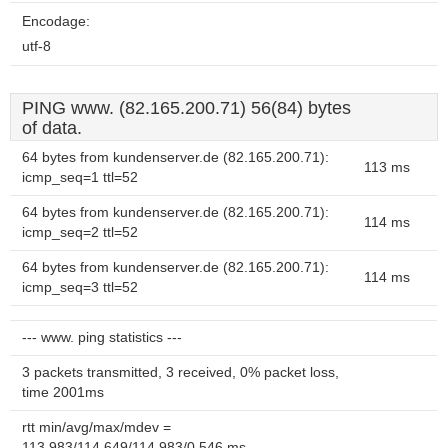
Encodage:
utf-8
PING www. (82.165.200.71) 56(84) bytes
of data.
64 bytes from kundenserver.de (82.165.200.71):
113 ms
icmp_seq=1 ttl=52
64 bytes from kundenserver.de (82.165.200.71):
114 ms
icmp_seq=2 ttl=52
64 bytes from kundenserver.de (82.165.200.71):
114 ms
icmp_seq=3 ttl=52
--- www. ping statistics ---
3 packets transmitted, 3 received, 0% packet loss,
time 2001ms
rtt min/avg/max/mdev =
113.983/114.649/114.983/0.546 ms