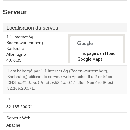
Serveur
Localisation du serveur
1 1 Internet Ag
Baden-wurttemberg
Karlsruhe
This page can't load
Allemagne
Google Maps
49, 8.39
correctly.
Il est hébergé par 1 1 Internet Ag (Baden-wurttemberg,
Karlsruhe,) utilisant le serveur web Apache. Il a 2 entrées
Do you
OK
DNS,
ns61.1and1.fr
, et
ns62.1and1.fr
. Son Numéro IP est
own this
website?
82.165.200.71.
IP:
82.165.200.71
Serveur Web:
Apache