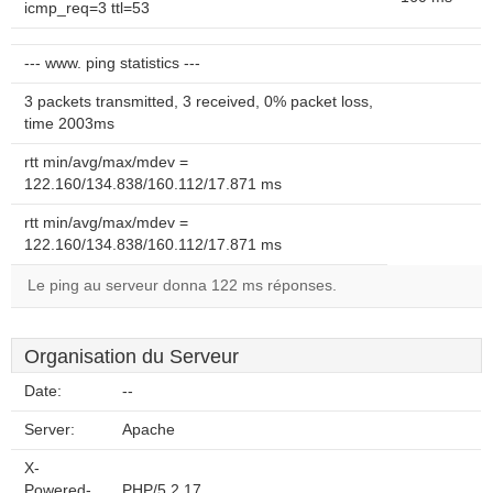
icmp_req=3 ttl=53
--- www. ping statistics ---
3 packets transmitted, 3 received, 0% packet loss,
time 2003ms
rtt min/avg/max/mdev =
122.160/134.838/160.112/17.871 ms
rtt min/avg/max/mdev =
122.160/134.838/160.112/17.871 ms
Le ping au serveur donna 122 ms réponses.
Organisation du Serveur
Date:
--
Server:
Apache
X-
Powered-
PHP/5.2.17