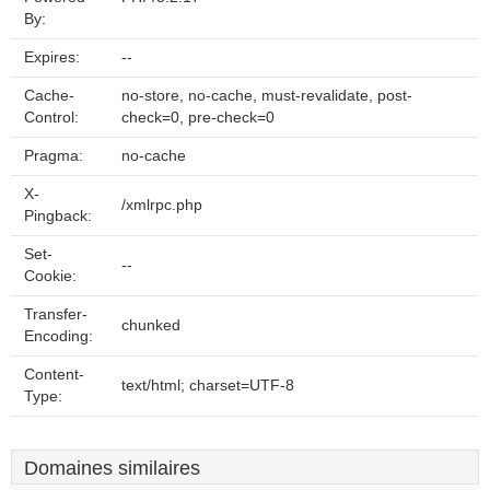
By:
Expires:
--
Cache-
no-store, no-cache, must-revalidate, post-
Control:
check=0, pre-check=0
Pragma:
no-cache
X-
/xmlrpc.php
Pingback:
Set-
--
Cookie:
Transfer-
chunked
Encoding:
Content-
text/html; charset=UTF-8
Type:
Domaines similaires