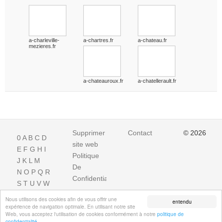
a-charleville-
a-chartres.fr
a-chateau.fr
mezieres.fr
a-chateauroux.fr
a-chatellerault.fr
Supprimer
Contact
© 2026
0
A
B
C
D
site web
E
F
G
H
I
Politique
J
K
L
M
De
N
O
P
Q
R
Confidentialite
S
T
U
V
W
X
Y
Z
Nous utilisons des cookies afin de vous offrir une
entendu
expérience de navigation optimale. En utilisant notre site
Web, vous acceptez l'utilisation de cookies conformément à notre
politique de
confidentialité