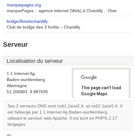
marquepages.org
marquePages :: agence internet (Web) à Chantilly :: Oise
bridge3foretschantilly..
Club de bridge des 3 forêts – Chantilly
Serveur
Localisation du serveur
1 1 Internet Ag
Baden-wurttemberg
Allemagne
This page can't load
51.206883, 9.887695
Google Maps
correctly.
Ses 2 serveurs DNS sont
ns61.1and1.fr
, et
ns62.1and1.fr
. Il
est hébergé par 1 1 Internet Ag Baden-wurttemberg,
Do you
OK
utilisant le serveur web Apache. Il est écrit en PHP/5.2.17
own this
website?
langages.