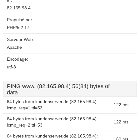
IP:
82.165.98.4
Propulsé par:
PHP/5.2.17
Serveur Web:
Apache
Encodage:
utf-8
PING www. (82.165.98.4) 56(84) bytes of
data.
64 bytes from kundenserver.de (82.165.98.4):
122 ms
icmp_req=1 ttl=53
64 bytes from kundenserver.de (82.165.98.4):
122 ms
icmp_req=2 ttl=53
64 bytes from kundenserver.de (82.165.98.4):
160 ms