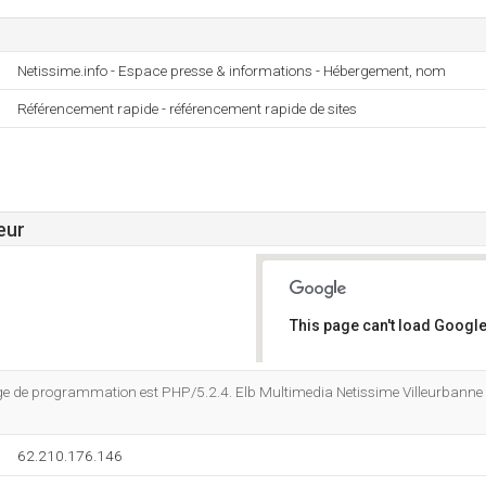
Netissime.info - Espace presse & informations - Hébergement, nom
Référencement rapide - référencement rapide de sites
eur
This page can't load Google
Do you own this website?
e de programmation est PHP/5.2.4. Elb Multimedia Netissime Villeurbanne
62.210.176.146