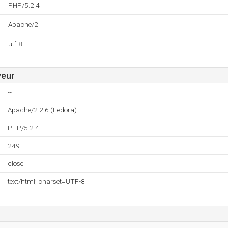
PHP/5.2.4
Apache/2
utf-8
veur
--
Apache/2.2.6 (Fedora)
PHP/5.2.4
249
close
text/html; charset=UTF-8