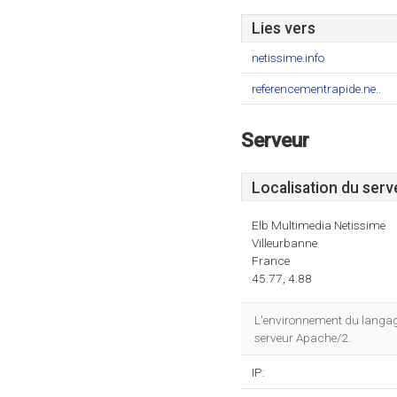
Lies vers
netissime.info
referencementrapide.ne..
Serveur
Localisation du serv
Elb Multimedia Netissime
Villeurbanne
France
45.77, 4.88
L'environnement du langag
serveur Apache/2.
IP: