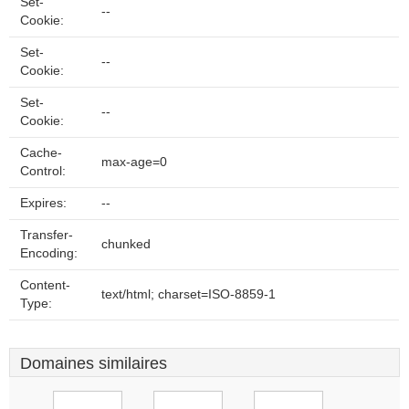
Set-
--
Cookie:
Set-
--
Cookie:
Set-
--
Cookie:
Cache-
max-age=0
Control:
Expires:
--
Transfer-
chunked
Encoding:
Content-
text/html; charset=ISO-8859-1
Type:
Domaines similaires