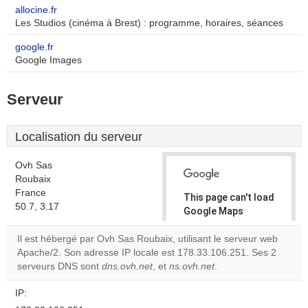
allocine.fr
Les Studios (cinéma à Brest) : programme, horaires, séances
google.fr
Google Images
Serveur
Localisation du serveur
Ovh Sas
Roubaix
France
This page can't load
50.7, 3.17
Google Maps
correctly.
Il est hébergé par Ovh Sas Roubaix, utilisant le serveur web
Apache/2. Son adresse IP locale est 178.33.106.251. Ses 2
Do you
OK
serveurs DNS sont
dns.ovh.net
, et
ns.ovh.net
own this
.
website?
IP: