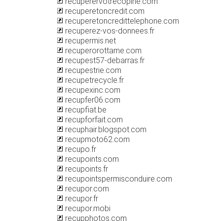
recuperervotrecopine.com
recuperetoncredit.com
recuperetoncredittelephone.com
recuperez-vos-donnees.fr
recupermis.net
recuperorottame.com
recupest57-debarras.fr
recupestrie.com
recupetrecycle.fr
recupexinc.com
recupfer06.com
recupfiat.be
recupforfait.com
recuphair.blogspot.com
recupmoto62.com
recupo.fr
recupoints.com
recupoints.fr
recupointspermisconduire.com
recupor.com
recupor.fr
recupor.mobi
recupphotos.com