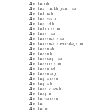
redac.info
redacautac.blogspot.com
redacbox.fr
redaccess.ru
redacchef.fr
redachraibi.com
redacnet.com
redacnomade.com
redacnomade.over-blog.com
redacom.ch
redacom.fr
redaconcept.com
redaconline.com
redacorn.net
redacorn.org
redacpro.com
redacpro.fr
redacservices.fr
redacsport.fr
redact-or.com
redact.fr
redact.ie