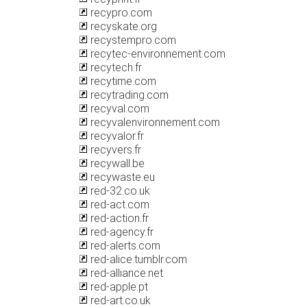
recypro.com
recyskate.org
recystempro.com
recytec-environnement.com
recytech.fr
recytime.com
recytrading.com
recyval.com
recyvalenvironnement.com
recyvalor.fr
recyvers.fr
recywall.be
recywaste.eu
red-32.co.uk
red-act.com
red-action.fr
red-agency.fr
red-alerts.com
red-alice.tumblr.com
red-alliance.net
red-apple.pt
red-art.co.uk