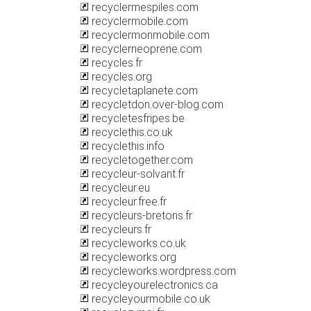
recyclermespiles.com
recyclermobile.com
recyclermonmobile.com
recyclerneoprene.com
recycles.fr
recycles.org
recycletaplanete.com
recycletdon.over-blog.com
recycletesfripes.be
recyclethis.co.uk
recyclethis.info
recycletogether.com
recycleur-solvant.fr
recycleur.eu
recycleur.free.fr
recycleurs-bretons.fr
recycleurs.fr
recycleworks.co.uk
recycleworks.org
recycleworks.wordpress.com
recycleyourelectronics.ca
recycleyourmobile.co.uk