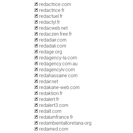
redactrice.com
redactrice.fr
redactuel.fr
redactyl.fr
redacweb.net
redaczen.free.fr
redadair.com
redadali.com
redage.org
redagency-la.com
redagency.com.au
redagencylv.com
redahassaine.com
redair.net
redakane-web.com
redaktion.fr
redalert.fr
redalert3.com
redalt.com
redalumfrance.fr
redambientalloretana.org
redamed.com