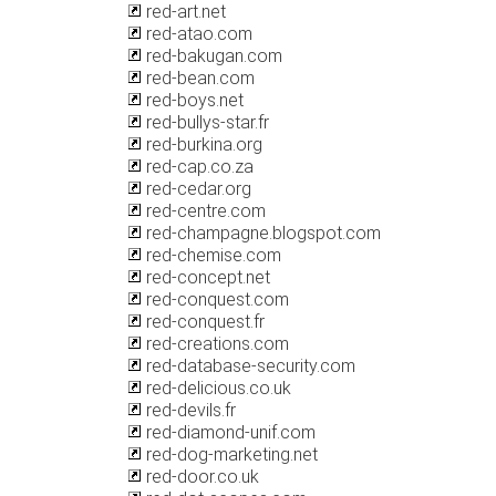
red-art.net
red-atao.com
red-bakugan.com
red-bean.com
red-boys.net
red-bullys-star.fr
red-burkina.org
red-cap.co.za
red-cedar.org
red-centre.com
red-champagne.blogspot.com
red-chemise.com
red-concept.net
red-conquest.com
red-conquest.fr
red-creations.com
red-database-security.com
red-delicious.co.uk
red-devils.fr
red-diamond-unif.com
red-dog-marketing.net
red-door.co.uk