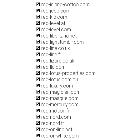
red-island-cotton.com
red-jeep.com
red-kid.com
red-level.at
red-level.com
red-libertaria.net
red-light.tumblr.com
red-line.co.uk
red-line.fr
red-lizard.co.uk
red-llc.com
red-lotus-properties.com
red-lotus.com.au
red-luxury.com
red-magicien.com
red-masque.com
red-mercury.com
red-motion.fr
red-nord.com
red-nord.fr
red-on-line.net
red-or-white.com