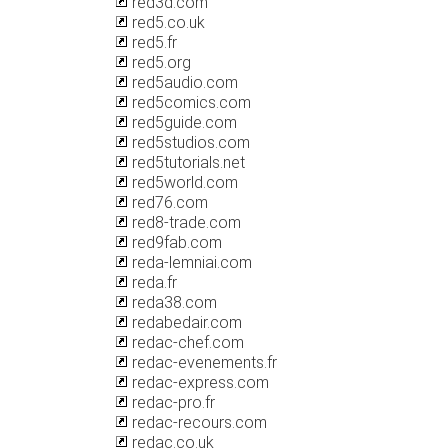
red3d.com
red5.co.uk
red5.fr
red5.org
red5audio.com
red5comics.com
red5guide.com
red5studios.com
red5tutorials.net
red5world.com
red76.com
red8-trade.com
red9fab.com
reda-lemniai.com
reda.fr
reda38.com
redabedair.com
redac-chef.com
redac-evenements.fr
redac-express.com
redac-pro.fr
redac-recours.com
redac.co.uk