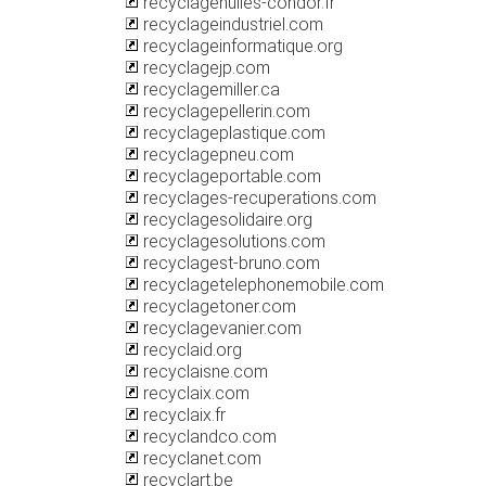
recyclagehuiles-condor.fr
recyclageindustriel.com
recyclageinformatique.org
recyclagejp.com
recyclagemiller.ca
recyclagepellerin.com
recyclageplastique.com
recyclagepneu.com
recyclageportable.com
recyclages-recuperations.com
recyclagesolidaire.org
recyclagesolutions.com
recyclagest-bruno.com
recyclagetelephonemobile.com
recyclagetoner.com
recyclagevanier.com
recyclaid.org
recyclaisne.com
recyclaix.com
recyclaix.fr
recyclandco.com
recyclanet.com
recyclart.be