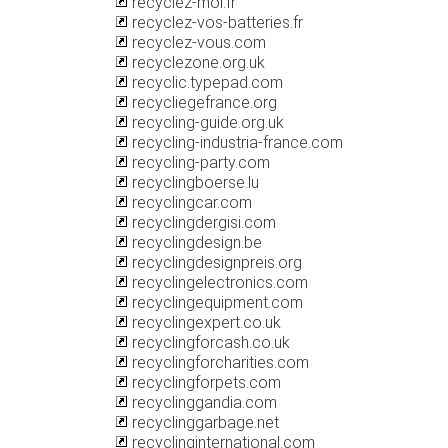
recyclez-moi.fr
recyclez-vos-batteries.fr
recyclez-vous.com
recyclezone.org.uk
recyclic.typepad.com
recycliegefrance.org
recycling-guide.org.uk
recycling-industria-france.com
recycling-party.com
recyclingboerse.lu
recyclingcar.com
recyclingdergisi.com
recyclingdesign.be
recyclingdesignpreis.org
recyclingelectronics.com
recyclingequipment.com
recyclingexpert.co.uk
recyclingforcash.co.uk
recyclingforcharities.com
recyclingforpets.com
recyclinggandia.com
recyclinggarbage.net
recyclinginternational.com