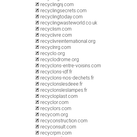
recyclingnj.com
recyclingsecrets.com
recyclingtoday.com
recyclingwasteworld.co.uk
recyclism.com
recyclivre.com
recyclivreinternational.org
recyclnrg.com
recyclo.org
recyclodrome.org
recyclons-entre-voisins.com
recyclons-idf.fr
recyclons-nos-dechets.fr
recyclonslesdeee.fr
recyclonsleslampes.fr
recycloplast.com
recyclor.com
recyclors.com
recycom.org
recyconstruction.com
recyconsult.com
recycrpm.com