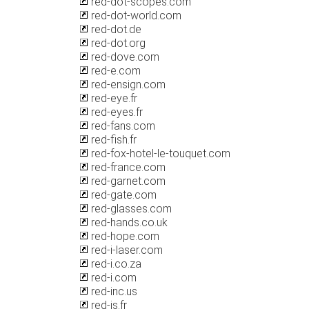
red-dot-scopes.com
red-dot-world.com
red-dot.de
red-dot.org
red-dove.com
red-e.com
red-ensign.com
red-eye.fr
red-eyes.fr
red-fans.com
red-fish.fr
red-fox-hotel-le-touquet.com
red-france.com
red-garnet.com
red-gate.com
red-glasses.com
red-hands.co.uk
red-hope.com
red-i-laser.com
red-i.co.za
red-i.com
red-inc.us
red-is.fr