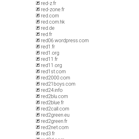
red-z.fr
red-zone.fr
red.com
red.com.hk
red.de
red.fr
red06.wordpress.com
red1.fr
red1.org
red11.fr
red11.org
red1st.com
red2000.com
red21boys.com
red24.info
red2blu.com
red2blue.fr
red2call.com
red2green.eu
red2green.fr
red2net.com
red3.fr