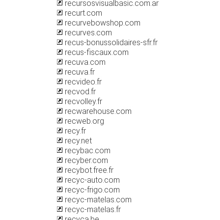
recursosvisualbasic.com.ar
recurt.com
recurvebowshop.com
recurves.com
recus-bonussolidaires-sfr.fr
recus-fiscaux.com
recuva.com
recuva.fr
recvideo.fr
recvod.fr
recvolley.fr
recwarehouse.com
recweb.org
recy.fr
recy.net
recybac.com
recyber.com
recybot.free.fr
recyc-auto.com
recyc-frigo.com
recyc-matelas.com
recyc-matelas.fr
recyca.be