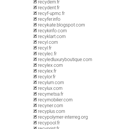
recydem.fr
recydent.fr
recyf-upmc.fr
recyfer.info
recykate.blogspot.com
recykinfo.com
recyklart.com
recyl.com
recyl.fr
recylec.fr
recyledluxuryboutique.com
recylex.com
recylex.fr
recylor.fr
recylum.com
recylux.com
recymetsa.fr
recymobilier.com
recyner.com
recyplus.com
recypolymer-interreg.org
recypool.fr
recyprint.fr