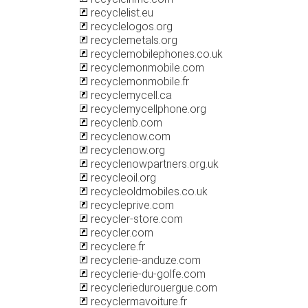
recyclelist.eu
recyclelogos.org
recyclemetals.org
recyclemobilephones.co.uk
recyclemonmobile.com
recyclemonmobile.fr
recyclemycell.ca
recyclemycellphone.org
recyclenb.com
recyclenow.com
recyclenow.org
recyclenowpartners.org.uk
recycleoil.org
recycleoldmobiles.co.uk
recycleprive.com
recycler-store.com
recycler.com
recyclere.fr
recyclerie-anduze.com
recyclerie-du-golfe.com
recycleriedurouergue.com
recyclermavoiture.fr