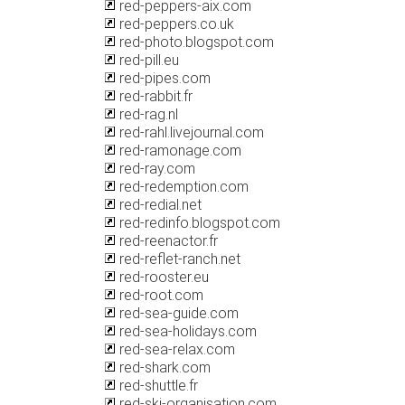
red-peppers-aix.com
red-peppers.co.uk
red-photo.blogspot.com
red-pill.eu
red-pipes.com
red-rabbit.fr
red-rag.nl
red-rahl.livejournal.com
red-ramonage.com
red-ray.com
red-redemption.com
red-redial.net
red-redinfo.blogspot.com
red-reenactor.fr
red-reflet-ranch.net
red-rooster.eu
red-root.com
red-sea-guide.com
red-sea-holidays.com
red-sea-relax.com
red-shark.com
red-shuttle.fr
red-ski-organisation.com