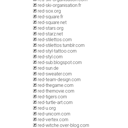
red-ski-organisation.fr
red-sox.org
red-square.fr
red-square.net
red-stars.org
red-starz.net
red-stilettos.com
red-stilettos.tumblr.com
red-styl-tattoo.com
red-styl.com
red-sub.blogspot.com
red-sun.de
red-sweater.com
red-team-design.com
red-thegame.com
red-themovie.com
red-tigers.com
red-turtle-art.com
red-u.org
red-unicorn.com
red-vertex.com
red-witche.over-blog.com