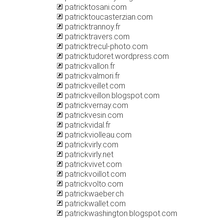
patricktosani.com
patricktoucasterzian.com
patricktrannoy.fr
patricktravers.com
patricktrecul-photo.com
patricktudoret.wordpress.com
patrickvallon.fr
patrickvalmori.fr
patrickveillet.com
patrickveillon.blogspot.com
patrickvernay.com
patrickvesin.com
patrickvidal.fr
patrickviolleau.com
patrickvirly.com
patrickvirly.net
patrickvivet.com
patrickvoillot.com
patrickvolto.com
patrickwaeber.ch
patrickwallet.com
patrickwashington.blogspot.com