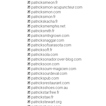
patricksimeon.fr
patricksimon-acupuncteur.com
patricksimon.com
patricksimon.fr
patrickskacha.fr
patricksmemphis.net
patricksmith.fr
patricksmtngrown.com
patricksnaggar.com
patricksofsarasota.com
patricksoft.fr
patricksola.com
patricksonador.over-blog.com
patricksoon.com
patricksoum-magicien.com
patricksourdeval.com
patrickspub.com
patricksrestaurant.com
patricksshoes.com.au
patrickstar.free.fr
patrickstaxi.fr
patrickstewart.org