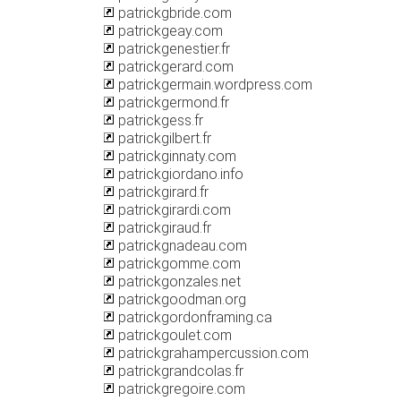
patrickgbride.com
patrickgeay.com
patrickgenestier.fr
patrickgerard.com
patrickgermain.wordpress.com
patrickgermond.fr
patrickgess.fr
patrickgilbert.fr
patrickginnaty.com
patrickgiordano.info
patrickgirard.fr
patrickgirardi.com
patrickgiraud.fr
patrickgnadeau.com
patrickgomme.com
patrickgonzales.net
patrickgoodman.org
patrickgordonframing.ca
patrickgoulet.com
patrickgrahampercussion.com
patrickgrandcolas.fr
patrickgregoire.com