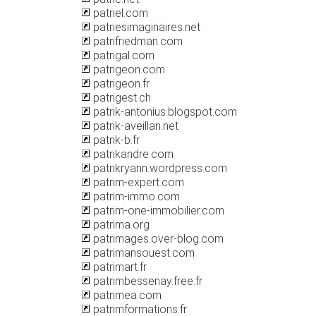
patriel.com
patriesimaginaires.net
patrifriedman.com
patrigal.com
patrigeon.com
patrigeon.fr
patrigest.ch
patrik-antonius.blogspot.com
patrik-aveillan.net
patrik-b.fr
patrikandre.com
patrikryann.wordpress.com
patrim-expert.com
patrim-immo.com
patrim-one-immobilier.com
patrima.org
patrimages.over-blog.com
patrimansouest.com
patrimart.fr
patrimbessenay.free.fr
patrimea.com
patrimformations.fr