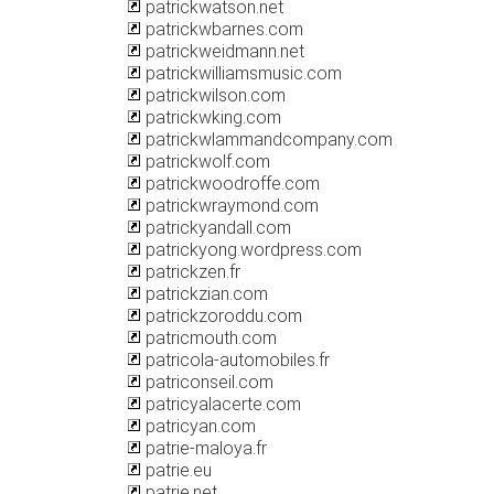
patrickwatson.net
patrickwbarnes.com
patrickweidmann.net
patrickwilliamsmusic.com
patrickwilson.com
patrickwking.com
patrickwlammandcompany.com
patrickwolf.com
patrickwoodroffe.com
patrickwraymond.com
patrickyandall.com
patrickyong.wordpress.com
patrickzen.fr
patrickzian.com
patrickzoroddu.com
patricmouth.com
patricola-automobiles.fr
patriconseil.com
patricyalacerte.com
patricyan.com
patrie-maloya.fr
patrie.eu
patrie.net