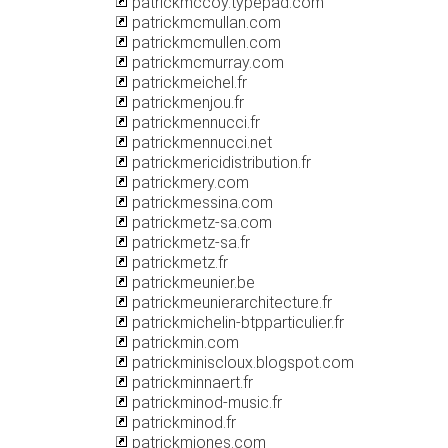
patrickmccoy.typepad.com
patrickmcmullan.com
patrickmcmullen.com
patrickmcmurray.com
patrickmeichel.fr
patrickmenjou.fr
patrickmennucci.fr
patrickmennucci.net
patrickmericidistribution.fr
patrickmery.com
patrickmessina.com
patrickmetz-sa.com
patrickmetz-sa.fr
patrickmetz.fr
patrickmeunier.be
patrickmeunierarchitecture.fr
patrickmichelin-btpparticulier.fr
patrickmin.com
patrickminiscloux.blogspot.com
patrickminnaert.fr
patrickminod-music.fr
patrickminod.fr
patrickmjones.com