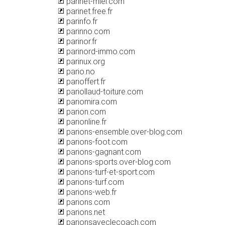
parinet-miel.com
parinet.free.fr
parinfo.fr
parinno.com
parinor.fr
parinord-immo.com
parinux.org
pario.no
parioffert.fr
pariollaud-toiture.com
pariomira.com
parion.com
parionline.fr
parions-ensemble.over-blog.com
parions-foot.com
parions-gagnant.com
parions-sports.over-blog.com
parions-turf-et-sport.com
parions-turf.com
parions-web.fr
parions.com
parions.net
parionsaveclecoach.com