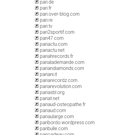
pari.de
pari.fr
pari.over-blog.com
pari.re
pari.tv
pari2sportif.com
pari47.com
pariactu.com
pariactu.net
pariahrecords.fr
parialademande.com
pariandiamonds.com
pariani.it
pariarecordz.com
pariarevolution.com
pariasbl.org
pariat.net
pariaud-osteopathe.fr
pariaud.com
pariaularge.com
paribordo.wordpress.com
paribulle.com
paricadeau.com