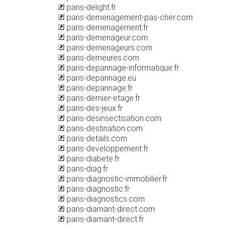
paris-delight.fr
paris-demenagement-pas-cher.com
paris-demenagement.fr
paris-demenageur.com
paris-demenageurs.com
paris-demeures.com
paris-depannage-informatique.fr
paris-depannage.eu
paris-depannage.fr
paris-dernier-etage.fr
paris-des-jeux.fr
paris-desinsectisation.com
paris-destination.com
paris-details.com
paris-developpement.fr
paris-diabete.fr
paris-diag.fr
paris-diagnostic-immobilier.fr
paris-diagnostic.fr
paris-diagnostics.com
paris-diamant-direct.com
paris-diamant-direct.fr