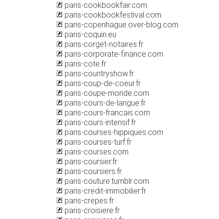
paris-cookbookfair.com
paris-cookbookfestival.com
paris-copenhague.over-blog.com
paris-coquin.eu
paris-corget-notaires.fr
paris-corporate-finance.com
paris-cote.fr
paris-countryshow.fr
paris-coup-de-coeur.fr
paris-coupe-monde.com
paris-cours-de-langue.fr
paris-cours-francais.com
paris-cours-intensif.fr
paris-courses-hippiques.com
paris-courses-turf.fr
paris-courses.com
paris-coursier.fr
paris-coursiers.fr
paris-couture.tumblr.com
paris-credit-immobilier.fr
paris-crepes.fr
paris-croisiere.fr