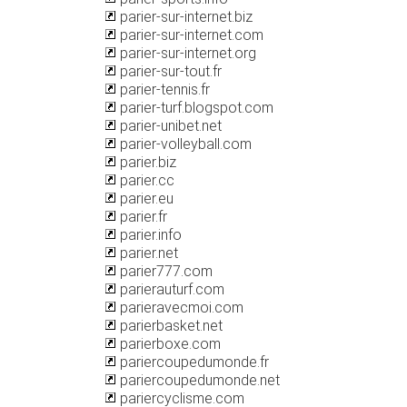
parier-sur-internet.biz
parier-sur-internet.com
parier-sur-internet.org
parier-sur-tout.fr
parier-tennis.fr
parier-turf.blogspot.com
parier-unibet.net
parier-volleyball.com
parier.biz
parier.cc
parier.eu
parier.fr
parier.info
parier.net
parier777.com
parierauturf.com
parieravecmoi.com
parierbasket.net
parierboxe.com
pariercoupedumonde.fr
pariercoupedumonde.net
pariercyclisme.com