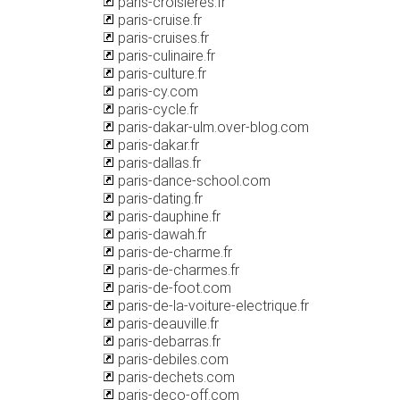
paris-croisieres.fr
paris-cruise.fr
paris-cruises.fr
paris-culinaire.fr
paris-culture.fr
paris-cy.com
paris-cycle.fr
paris-dakar-ulm.over-blog.com
paris-dakar.fr
paris-dallas.fr
paris-dance-school.com
paris-dating.fr
paris-dauphine.fr
paris-dawah.fr
paris-de-charme.fr
paris-de-charmes.fr
paris-de-foot.com
paris-de-la-voiture-electrique.fr
paris-deauville.fr
paris-debarras.fr
paris-debiles.com
paris-dechets.com
paris-deco-off.com