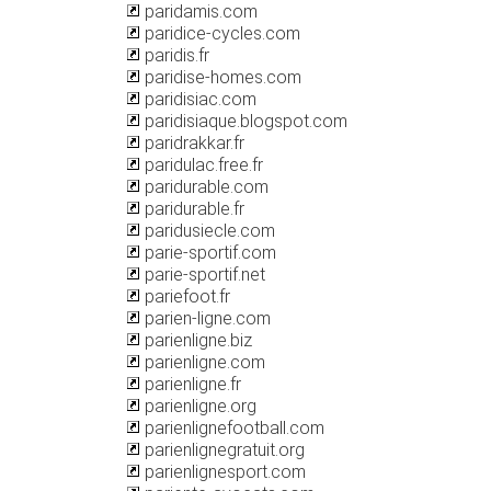
paridamis.com
paridice-cycles.com
paridis.fr
paridise-homes.com
paridisiac.com
paridisiaque.blogspot.com
paridrakkar.fr
paridulac.free.fr
paridurable.com
paridurable.fr
paridusiecle.com
parie-sportif.com
parie-sportif.net
pariefoot.fr
parien-ligne.com
parienligne.biz
parienligne.com
parienligne.fr
parienligne.org
parienlignefootball.com
parienlignegratuit.org
parienlignesport.com