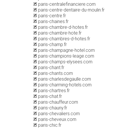
paris-centralefinanciere.com
paris-centre-dentaire-du-moulin.fr
paris-centre.fr
paris-chaines.fr
paris-chambre-d-hotes.fr
paris-chambre-hote.fr
paris-chambres-d-hotes.fr
paris-champ.fr
paris-champagne-hotel.com
paris-champions-leage.com
paris-champs-elysees.com
paris-chant.fr
paris-chants.com
paris-charlesdegaulle.com
paris-charming-hotels.com
paris-chartres.fr
paris-chat.fr
paris-chauffeur.com
paris-chauny.fr
paris-chevaliers.com
paris-cheveux.com
paris-chic.fr