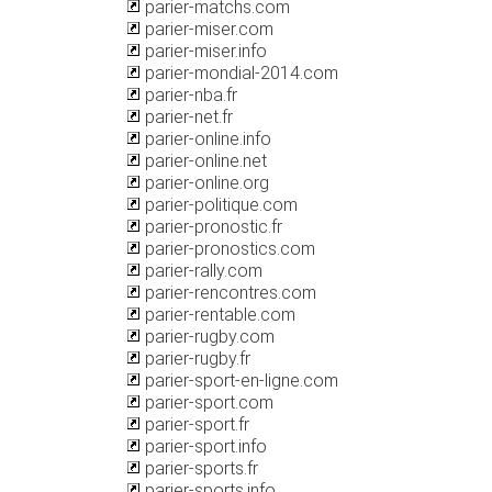
parier-matchs.com
parier-miser.com
parier-miser.info
parier-mondial-2014.com
parier-nba.fr
parier-net.fr
parier-online.info
parier-online.net
parier-online.org
parier-politique.com
parier-pronostic.fr
parier-pronostics.com
parier-rally.com
parier-rencontres.com
parier-rentable.com
parier-rugby.com
parier-rugby.fr
parier-sport-en-ligne.com
parier-sport.com
parier-sport.fr
parier-sport.info
parier-sports.fr
parier-sports.info