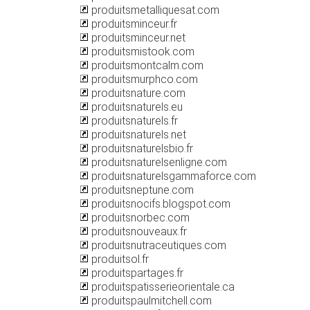
produitsmetalliquesat.com
produitsminceur.fr
produitsminceur.net
produitsmistook.com
produitsmontcalm.com
produitsmurphco.com
produitsnature.com
produitsnaturels.eu
produitsnaturels.fr
produitsnaturels.net
produitsnaturelsbio.fr
produitsnaturelsenligne.com
produitsnaturelsgammaforce.com
produitsneptune.com
produitsnocifs.blogspot.com
produitsnorbec.com
produitsnouveaux.fr
produitsnutraceutiques.com
produitsol.fr
produitspartages.fr
produitspatisserieorientale.ca
produitspaulmitchell.com