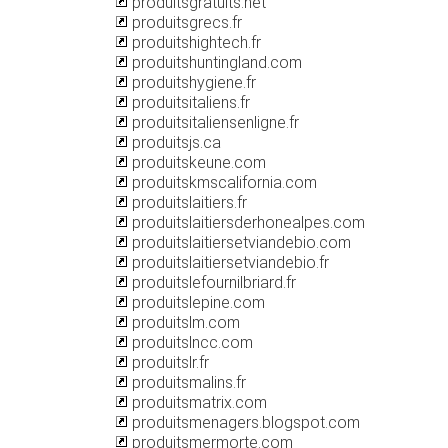
produitsgratuits.net
produitsgrecs.fr
produitshightech.fr
produitshuntingland.com
produitshygiene.fr
produitsitaliens.fr
produitsitaliensenligne.fr
produitsjs.ca
produitskeune.com
produitskmscalifornia.com
produitslaitiers.fr
produitslaitiersderhonealpes.com
produitslaitiersetviandebio.com
produitslaitiersetviandebio.fr
produitslefournilbriard.fr
produitslepine.com
produitslm.com
produitslncc.com
produitslr.fr
produitsmalins.fr
produitsmatrix.com
produitsmenagers.blogspot.com
produitsmermorte.com