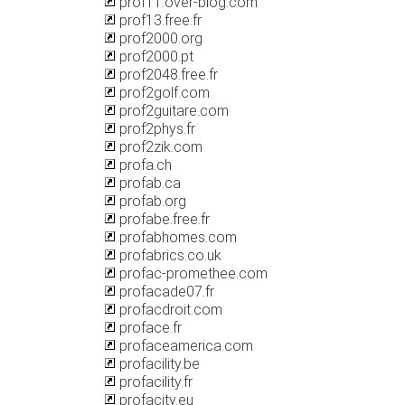
prof11.over-blog.com
prof13.free.fr
prof2000.org
prof2000.pt
prof2048.free.fr
prof2golf.com
prof2guitare.com
prof2phys.fr
prof2zik.com
profa.ch
profab.ca
profab.org
profabe.free.fr
profabhomes.com
profabrics.co.uk
profac-promethee.com
profacade07.fr
profacdroit.com
proface.fr
profaceamerica.com
profacility.be
profacility.fr
profacity.eu