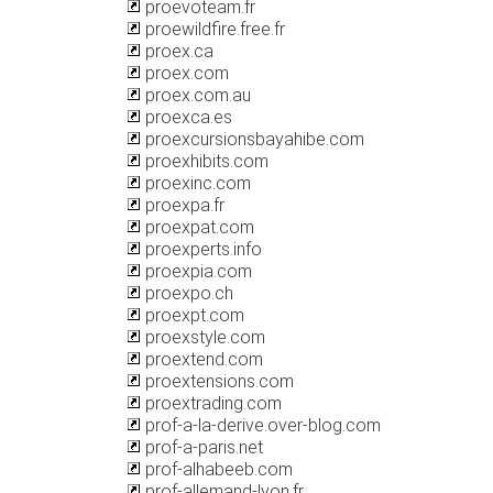
proevoteam.fr
proewildfire.free.fr
proex.ca
proex.com
proex.com.au
proexca.es
proexcursionsbayahibe.com
proexhibits.com
proexinc.com
proexpa.fr
proexpat.com
proexperts.info
proexpia.com
proexpo.ch
proexpt.com
proexstyle.com
proextend.com
proextensions.com
proextrading.com
prof-a-la-derive.over-blog.com
prof-a-paris.net
prof-alhabeeb.com
prof-allemand-lyon.fr