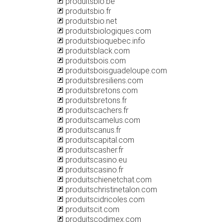
produitsbio.be
produitsbio.fr
produitsbio.net
produitsbiologiques.com
produitsbioquebec.info
produitsblack.com
produitsbois.com
produitsboisguadeloupe.com
produitsbresiliens.com
produitsbretons.com
produitsbretons.fr
produitscachers.fr
produitscamelus.com
produitscanus.fr
produitscapital.com
produitscasher.fr
produitscasino.eu
produitscasino.fr
produitschienetchat.com
produitschristinetalon.com
produitscidricoles.com
produitscit.com
produitscodimex.com