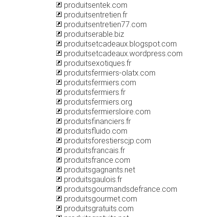
produitsentek.com
produitsentretien.fr
produitsentretien77.com
produitserable.biz
produitsetcadeaux.blogspot.com
produitsetcadeaux.wordpress.com
produitsexotiques.fr
produitsfermiers-olatx.com
produitsfermiers.com
produitsfermiers.fr
produitsfermiers.org
produitsfermiersloire.com
produitsfinanciers.fr
produitsfluido.com
produitsforestierscjp.com
produitsfrancais.fr
produitsfrance.com
produitsgagnants.net
produitsgaulois.fr
produitsgourmandsdefrance.com
produitsgourmet.com
produitsgratuits.com