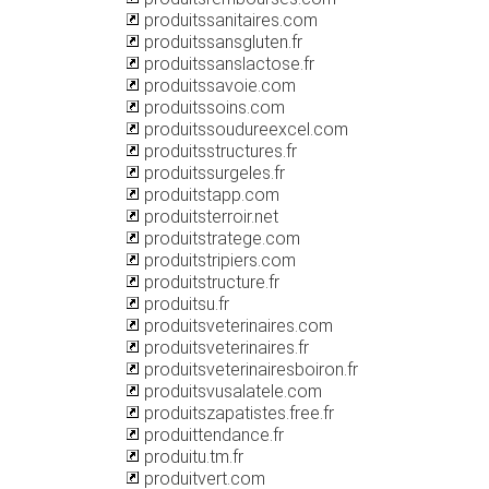
produitssanitaires.com
produitssansgluten.fr
produitssanslactose.fr
produitssavoie.com
produitssoins.com
produitssoudureexcel.com
produitsstructures.fr
produitssurgeles.fr
produitstapp.com
produitsterroir.net
produitstratege.com
produitstripiers.com
produitstructure.fr
produitsu.fr
produitsveterinaires.com
produitsveterinaires.fr
produitsveterinairesboiron.fr
produitsvusalatele.com
produitszapatistes.free.fr
produittendance.fr
produitu.tm.fr
produitvert.com