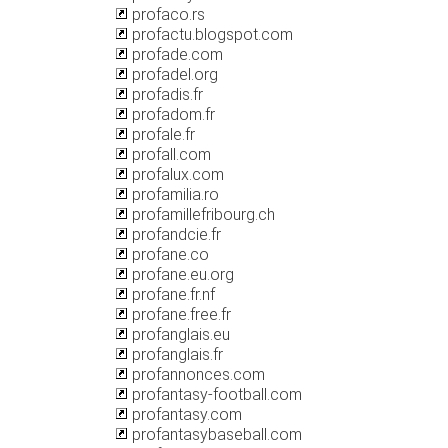
profaco.rs
profactu.blogspot.com
profade.com
profadel.org
profadis.fr
profadom.fr
profale.fr
profall.com
profalux.com
profamilia.ro
profamillefribourg.ch
profandcie.fr
profane.co
profane.eu.org
profane.fr.nf
profane.free.fr
profanglais.eu
profanglais.fr
profannonces.com
profantasy-football.com
profantasy.com
profantasybaseball.com