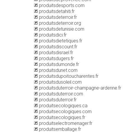
produitsdesports.com
produitsdetahiti.fr
produitsdeterroir.fr
produitsdeterroir.org
produitsdetunisie.com
produitsdici.fr
produitsdietetiques.fr
produitsdiscount.fr
produitsdisrael.fr
produitsdugers.fr
produitsdumonde.fr
produitsdunet.com
produitsdupoitoucharentes.fr
produitsdusoleil.com
produitsduterroir-champagne-ardenne.fr
produitsduterroir.com
produitsduterroir.fr
produitsecologiques.ca
produitsecologiques.com
produitsecologiques.fr
produitselectromenager.fr
produitsemballage.fr