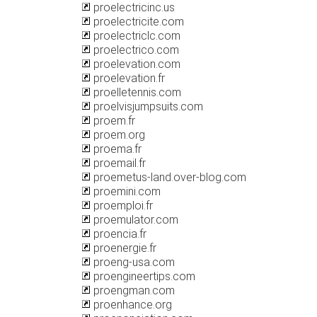
proelectricinc.us
proelectricite.com
proelectriclc.com
proelectrico.com
proelevation.com
proelevation.fr
proelletennis.com
proelvisjumpsuits.com
proem.fr
proem.org
proema.fr
proemail.fr
proemetus-land.over-blog.com
proemini.com
proemploi.fr
proemulator.com
proencia.fr
proenergie.fr
proeng-usa.com
proengineertips.com
proengman.com
proenhance.org