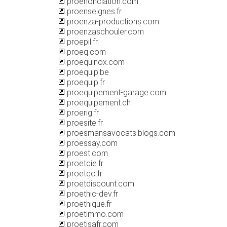
proenonciation.com
proenseignes.fr
proenza-productions.com
proenzaschouler.com
proepil.fr
proeq.com
proequinox.com
proequip.be
proequip.fr
proequipement-garage.com
proequipement.ch
proerig.fr
proesite.fr
proesmansavocats.blogs.com
proessay.com
proest.com
proetcie.fr
proetco.fr
proetdiscount.com
proethic-dev.fr
proethique.fr
proetimmo.com
proetisafr.com