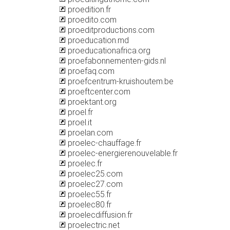
proedition.fr
proedito.com
proeditproductions.com
proeducation.md
proeducationafrica.org
proefabonnementen-gids.nl
proefaq.com
proefcentrum-kruishoutem.be
proeftcenter.com
proektant.org
proel.fr
proel.it
proelan.com
proelec-chauffage.fr
proelec-energierenouvelable.fr
proelec.fr
proelec25.com
proelec27.com
proelec55.fr
proelec80.fr
proelecdiffusion.fr
proelectric.net