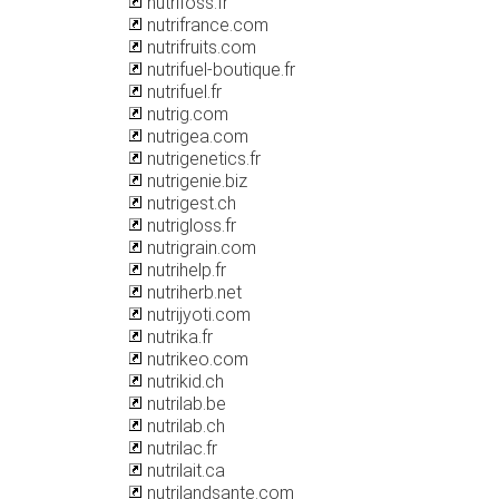
nutrifoss.fr
nutrifrance.com
nutrifruits.com
nutrifuel-boutique.fr
nutrifuel.fr
nutrig.com
nutrigea.com
nutrigenetics.fr
nutrigenie.biz
nutrigest.ch
nutrigloss.fr
nutrigrain.com
nutrihelp.fr
nutriherb.net
nutrijyoti.com
nutrika.fr
nutrikeo.com
nutrikid.ch
nutrilab.be
nutrilab.ch
nutrilac.fr
nutrilait.ca
nutrilandsante.com