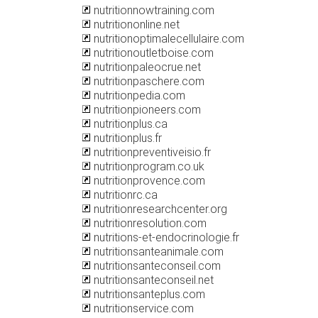
nutritionnowtraining.com
nutritiononline.net
nutritionoptimalecellulaire.com
nutritionoutletboise.com
nutritionpaleocrue.net
nutritionpaschere.com
nutritionpedia.com
nutritionpioneers.com
nutritionplus.ca
nutritionplus.fr
nutritionpreventiveisio.fr
nutritionprogram.co.uk
nutritionprovence.com
nutritionrc.ca
nutritionresearchcenter.org
nutritionresolution.com
nutritions-et-endocrinologie.fr
nutritionsanteanimale.com
nutritionsanteconseil.com
nutritionsanteconseil.net
nutritionsanteplus.com
nutritionservice.com