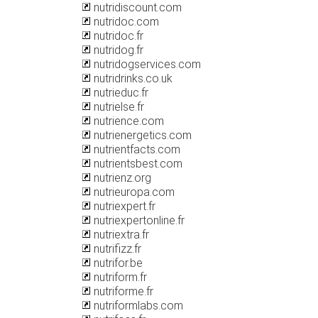
nutridiscount.com
nutridoc.com
nutridoc.fr
nutridog.fr
nutridogservices.com
nutridrinks.co.uk
nutrieduc.fr
nutrielse.fr
nutrience.com
nutrienergetics.com
nutrientfacts.com
nutrientsbest.com
nutrienz.org
nutrieuropa.com
nutriexpert.fr
nutriexpertonline.fr
nutriextra.fr
nutrifizz.fr
nutrifor.be
nutriform.fr
nutriforme.fr
nutriformlabs.com