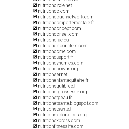
nutritioncircle.net
nutritionco.com
nutritioncoachnetwork.com
nutritioncomportementale.fr
nutritionconcept.com
nutritionconseil.com
nutritioncrue.ca
nutritiondiscounters.com
nutritiondome.com
nutritiondusport.fr
nutritiondynamics.com
nutritionecowas.org
nutritioneer.net
nutritionenfantaquitaine.fr
nutritionequilibree.fr
nutritionetgrossesse.org
nutritionetpeau.fr
nutritionetsante.blogspot.com
nutritionetsante.fr
nutritionexplorations.org
nutritionexpress.com
nutritionfitnesslife.com