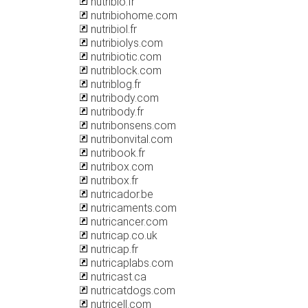
nutribio.fr
nutribiohome.com
nutribiol.fr
nutribiolys.com
nutribiotic.com
nutriblock.com
nutriblog.fr
nutribody.com
nutribody.fr
nutribonsens.com
nutribonvital.com
nutribook.fr
nutribox.com
nutribox.fr
nutricador.be
nutricaments.com
nutricancer.com
nutricap.co.uk
nutricap.fr
nutricaplabs.com
nutricast.ca
nutricatdogs.com
nutricell.com