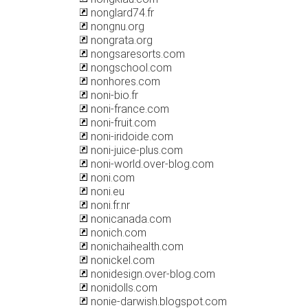
nonglard74.fr
nongnu.org
nongrata.org
nongsaresorts.com
nongschool.com
nonhores.com
noni-bio.fr
noni-france.com
noni-fruit.com
noni-iridoide.com
noni-juice-plus.com
noni-world.over-blog.com
noni.com
noni.eu
noni.fr.nr
nonicanada.com
nonich.com
nonichaihealth.com
nonickel.com
nonidesign.over-blog.com
nonidolls.com
nonie-darwish.blogspot.com