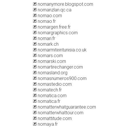
nomanymore.blogspot.com
nomanzlan.qc.ca
nomao.com
nomao.fr
nomargen.free.fr
nomargraphics.com
nomari.fr
nomark.ch
nomarmiteintunisia.co.uk
nomars.com
nomarski.com
nomartirechanger.com
nomasland.org
nomasnumeros900.com
nomastedio.com
nomatech.fr
nomatica.com
nomatica.fr
nomatterwhatguarantee.com
nomatterwhattour.com
nomattitude.com
nomaya.fr