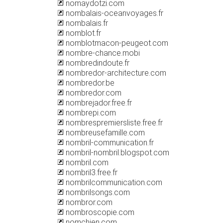
nomaydotzi.com
nombalais-oceanvoyages.fr
nombalais.fr
nomblot.fr
nomblotmacon-peugeot.com
nombre-chance.mobi
nombredindoute.fr
nombredor-architecture.com
nombredor.be
nombredor.com
nombrejador.free.fr
nombrepi.com
nombrespremiersliste.free.fr
nombreusefamille.com
nombril-communication.fr
nombril-nombril.blogspot.com
nombril.com
nombril3.free.fr
nombrilcommunication.com
nombrilsongs.com
nombror.com
nombroscopie.com
nomchien.com