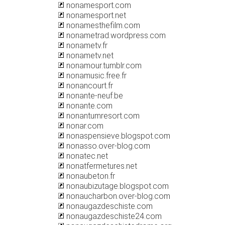
nonamesport.com
nonamesport.net
nonamesthefilm.com
nonametrad.wordpress.com
nonametv.fr
nonametv.net
nonamour.tumblr.com
nonamusic.free.fr
nonancourt.fr
nonante-neuf.be
nonante.com
nonantumresort.com
nonar.com
nonaspensieve.blogspot.com
nonasso.over-blog.com
nonatec.net
nonatfermetures.net
nonaubeton.fr
nonaubizutage.blogspot.com
nonaucharbon.over-blog.com
nonaugazdeschiste.com
nonaugazdeschiste24.com