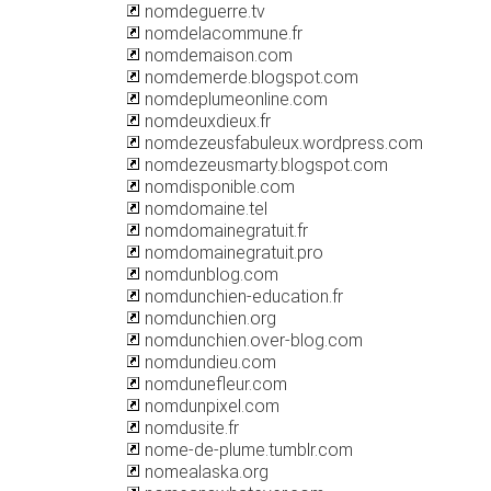
nomdeguerre.tv
nomdelacommune.fr
nomdemaison.com
nomdemerde.blogspot.com
nomdeplumeonline.com
nomdeuxdieux.fr
nomdezeusfabuleux.wordpress.com
nomdezeusmarty.blogspot.com
nomdisponible.com
nomdomaine.tel
nomdomainegratuit.fr
nomdomainegratuit.pro
nomdunblog.com
nomdunchien-education.fr
nomdunchien.org
nomdunchien.over-blog.com
nomdundieu.com
nomdunefleur.com
nomdunpixel.com
nomdusite.fr
nome-de-plume.tumblr.com
nomealaska.org