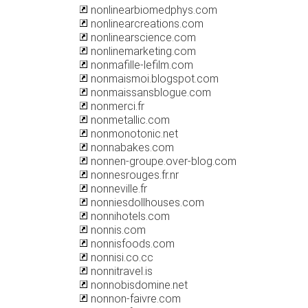
nonlinearbiomedphys.com
nonlinearcreations.com
nonlinearscience.com
nonlinemarketing.com
nonmafille-lefilm.com
nonmaismoi.blogspot.com
nonmaissansblogue.com
nonmerci.fr
nonmetallic.com
nonmonotonic.net
nonnabakes.com
nonnen-groupe.over-blog.com
nonnesrouges.fr.nr
nonneville.fr
nonniesdollhouses.com
nonnihotels.com
nonnis.com
nonnisfoods.com
nonnisi.co.cc
nonnitravel.is
nonnobisdomine.net
nonnon-faivre.com