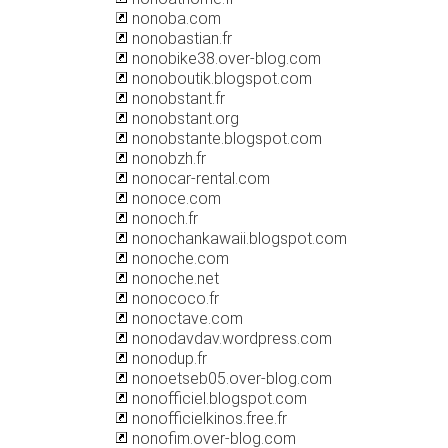
nonoba.com
nonobastian.fr
nonobike38.over-blog.com
nonoboutik.blogspot.com
nonobstant.fr
nonobstant.org
nonobstante.blogspot.com
nonobzh.fr
nonocar-rental.com
nonoce.com
nonoch.fr
nonochankawaii.blogspot.com
nonoche.com
nonoche.net
nonococo.fr
nonoctave.com
nonodavdav.wordpress.com
nonodup.fr
nonoetseb05.over-blog.com
nonofficiel.blogspot.com
nonofficielkinos.free.fr
nonofim.over-blog.com