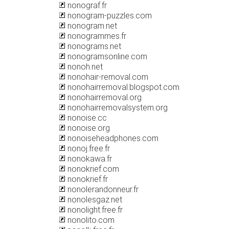
nonograf.fr
nonogram-puzzles.com
nonogram.net
nonogrammes.fr
nonograms.net
nonogramsonline.com
nonoh.net
nonohair-removal.com
nonohairremoval.blogspot.com
nonohairremoval.org
nonohairremovalsystem.org
nonoise.cc
nonoise.org
nonoiseheadphones.com
nonoj.free.fr
nonokawa.fr
nonokrief.com
nonokrief.fr
nonolerandonneur.fr
nonolesgaz.net
nonolight.free.fr
nonolito.com