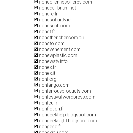
noneoliennesollieres.com
nonequilibrium.net
nonere.fr
nonesohardy.ie
nonesuch.com
nonet.fr
nonethericher.com.au
noneto.com
nonevenement.com
nonewplastic.com
nonewstv.info
nonex.fr
nonex.it
nonf.org
nonfango.com
nonferrousproducts.com
nonfestival.wordpress.com
nonfeu.fr
nonfiction.fr
nongeekhelp.blogspot.com
nongeeksight.blogspot.com
nongese.fr
nongkiau.com