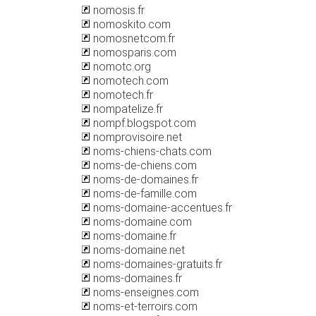
nomosis.fr
nomoskito.com
nomosnetcom.fr
nomosparis.com
nomotc.org
nomotech.com
nomotech.fr
nompatelize.fr
nompf.blogspot.com
nomprovisoire.net
noms-chiens-chats.com
noms-de-chiens.com
noms-de-domaines.fr
noms-de-famille.com
noms-domaine-accentues.fr
noms-domaine.com
noms-domaine.fr
noms-domaine.net
noms-domaines-gratuits.fr
noms-domaines.fr
noms-enseignes.com
noms-et-terroirs.com