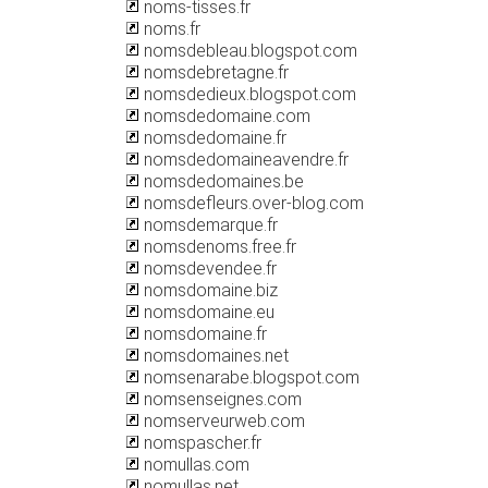
noms-tisses.fr
noms.fr
nomsdebleau.blogspot.com
nomsdebretagne.fr
nomsdedieux.blogspot.com
nomsdedomaine.com
nomsdedomaine.fr
nomsdedomaineavendre.fr
nomsdedomaines.be
nomsdefleurs.over-blog.com
nomsdemarque.fr
nomsdenoms.free.fr
nomsdevendee.fr
nomsdomaine.biz
nomsdomaine.eu
nomsdomaine.fr
nomsdomaines.net
nomsenarabe.blogspot.com
nomsenseignes.com
nomserveurweb.com
nomspascher.fr
nomullas.com
nomullas.net