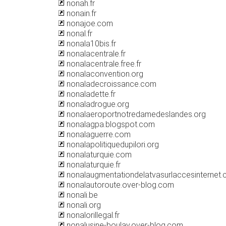
nonah.fr
nonain.fr
nonajoe.com
nonal.fr
nonala10bis.fr
nonalacentrale.fr
nonalacentrale.free.fr
nonalaconvention.org
nonaladecroissance.com
nonaladette.fr
nonaladrogue.org
nonalaeroportnotredamedeslandes.org
nonalagpa.blogspot.com
nonalaguerre.com
nonalapolitiquedupilori.org
nonalaturquie.com
nonalaturquie.fr
nonalaugmentationdelatvasurlaccesinternet
nonalautoroute.over-blog.com
nonali.be
nonali.org
nonalorillegal.fr
nonalusine-boulay.over-blog.com