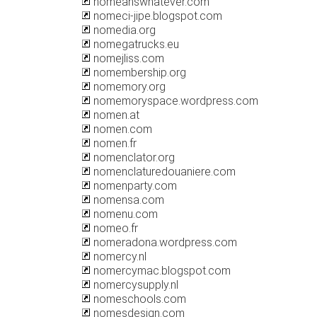
nomeanswhatever.com
nomeci-jipe.blogspot.com
nomedia.org
nomegatrucks.eu
nomejliss.com
nomembership.org
nomemory.org
nomemoryspace.wordpress.com
nomen.at
nomen.com
nomen.fr
nomenclator.org
nomenclaturedouaniere.com
nomenparty.com
nomensa.com
nomenu.com
nomeo.fr
nomeradona.wordpress.com
nomercy.nl
nomercymac.blogspot.com
nomercysupply.nl
nomeschools.com
nomesdesign.com