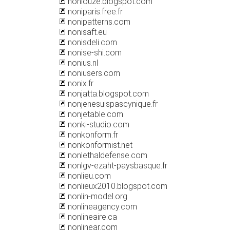
noniouze.blogspot.com
noniparis.free.fr
nonipatterns.com
nonisaft.eu
nonisdeli.com
nonise-shi.com
nonius.nl
noniusers.com
nonix.fr
nonjatta.blogspot.com
nonjenesuispascynique.fr
nonjetable.com
nonki-studio.com
nonkonform.fr
nonkonformist.net
nonlethaldefense.com
nonlgv-ezaht-paysbasque.fr
nonlieu.com
nonlieux2010.blogspot.com
nonlin-model.org
nonlineagency.com
nonlineaire.ca
nonlinear.com