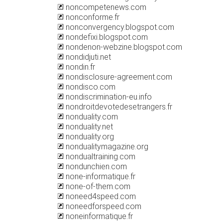
noncompetenews.com
nonconforme.fr
nonconvergency.blogspot.com
nondefixi.blogspot.com
nondenon-webzine.blogspot.com
nondidjuti.net
nondin.fr
nondisclosure-agreement.com
nondisco.com
nondiscrimination-eu.info
nondroitdevotedesetrangers.fr
nonduality.com
nonduality.net
nonduality.org
nondualitymagazine.org
nondualtraining.com
nondunchien.com
none-informatique.fr
none-of-them.com
noneed4speed.com
noneedforspeed.com
noneinformatique.fr