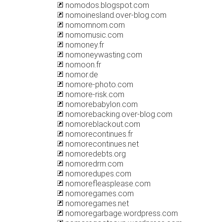
nomodos.blogspot.com
nomoinesland.over-blog.com
nomomnom.com
nomomusic.com
nomoney.fr
nomoneywasting.com
nomoon.fr
nomor.de
nomore-photo.com
nomore-risk.com
nomorebabylon.com
nomorebacking.over-blog.com
nomoreblackout.com
nomorecontinues.fr
nomorecontinues.net
nomoredebts.org
nomoredrm.com
nomoredupes.com
nomorefleasplease.com
nomoregames.com
nomoregames.net
nomoregarbage.wordpress.com