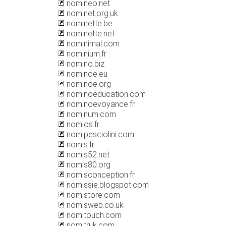
nomineo.net
nominet.org.uk
nominette.be
nominette.net
nominimal.com
nominium.fr
nomino.biz
nominoe.eu
nominoe.org
nominoeducation.com
nominoevoyance.fr
nominum.com
nomios.fr
nomipesciolini.com
nomis.fr
nomis52.net
nomis80.org
nomisconception.fr
nomissie.blogspot.com
nomistore.com
nomisweb.co.uk
nomitouch.com
nomitruk.com