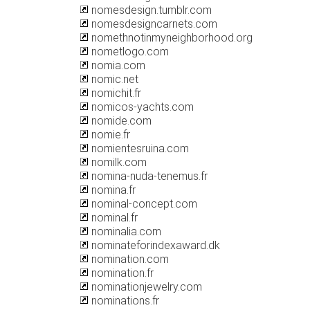
nomesdesign.tumblr.com
nomesdesigncarnets.com
nomethnotinmyneighborhood.org
nometlogo.com
nomia.com
nomic.net
nomichit.fr
nomicos-yachts.com
nomide.com
nomie.fr
nomientesruina.com
nomilk.com
nomina-nuda-tenemus.fr
nomina.fr
nominal-concept.com
nominal.fr
nominalia.com
nominateforindexaward.dk
nomination.com
nomination.fr
nominationjewelry.com
nominations.fr