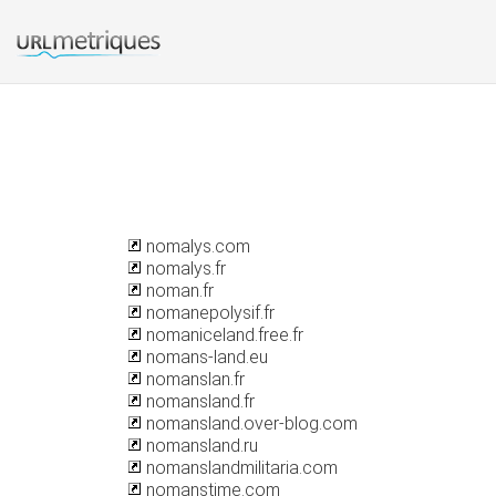
nomalys.com
nomalys.fr
noman.fr
nomanepolysif.fr
nomaniceland.free.fr
nomans-land.eu
nomanslan.fr
nomansland.fr
nomansland.over-blog.com
nomansland.ru
nomanslandmilitaria.com
nomanstime.com