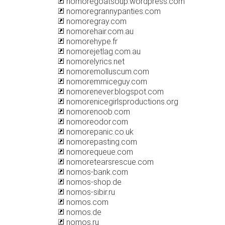
nomoregoatsoup.wordpress.com
nomoregrannypanties.com
nomoregray.com
nomorehair.com.au
nomorehype.fr
nomorejetlag.com.au
nomorelyrics.net
nomoremolluscum.com
nomoremrniceguy.com
nomorenever.blogspot.com
nomorenicegirlsproductions.org
nomorenoob.com
nomoreodor.com
nomorepanic.co.uk
nomorepasting.com
nomorequeue.com
nomoretearsrescue.com
nomos-bank.com
nomos-shop.de
nomos-sibir.ru
nomos.com
nomos.de
nomos.ru