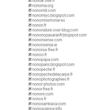
nonolk.free.fr
nonoma.org
nonomiti.com
nonomiyo.blogspot.com
nonomnismoriar.eu
nonon.fr
nononature.over-blog.com
nononopasaranfr.blogspot.com
nononsense.com
nononsense.ie
nononux.free.fr
nonoo.fr
nonopapa.com
nonoparis.blogspot.com
nonopeche.fr
nonopechedelacarpe.fr
nonophotographies.fr
nonor-photos.com
nonor.free.fr
nonore.com
nonos.fr
nonosambava.com
nonoscience.info