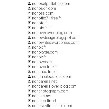
nonosetpaillettes.com
nonoskin.com
nonoss.com
nonothx71.free.fr
nonoto.fr
nonotv.fr.nf
nonover.over-blog.com
nonowdesign.blogspot.com
nonowrites.wordpress.com
nonox.fr
nonoxyde.com
nonoz.fr
nonozone.fr
nonozor.free.fr
nonpapa.free.fr
nonpareilboutique.com
nonpareille.net
nonpareille.over-blog.com
nonphotography.com
nonplus.net
nonplusultra.nl
nonplvsvltra.tumblr.com