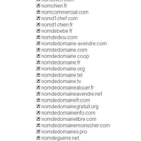
nomchien.fr
nomcommercial.com
nomd1chef.com
nomd1chien.fr
nomdebebe.fr
nomdediou.com
nomdedomaine-avendre.com
nomdedomaine.com
nomdedomaine.coop
nomdedomaine.fr
nomdedomaine.org
nomdedomaine.tel
nomdedomaine.tv
nomdedomainealouer.fr
nomdedomaineavendre.net
nomdedomainefr.com
nomdedomainegratuit.org
nomdedomaineinfo.com
nomdedomainelibre.com
nomdedomainemoinscher.com
nomdedomaines.pro
nomdeguerre.net