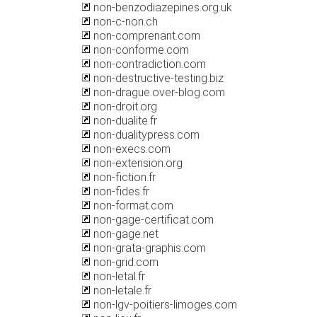
non-benzodiazepines.org.uk
non-c-non.ch
non-comprenant.com
non-conforme.com
non-contradiction.com
non-destructive-testing.biz
non-drague.over-blog.com
non-droit.org
non-dualite.fr
non-dualitypress.com
non-execs.com
non-extension.org
non-fiction.fr
non-fides.fr
non-format.com
non-gage-certificat.com
non-gage.net
non-grata-graphis.com
non-grid.com
non-letal.fr
non-letale.fr
non-lgv-poitiers-limoges.com