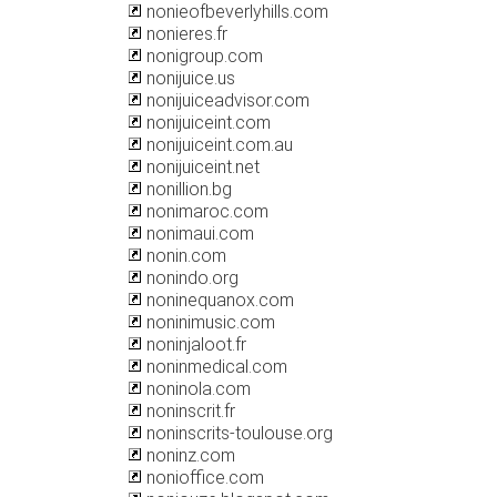
nonieofbeverlyhills.com
nonieres.fr
nonigroup.com
nonijuice.us
nonijuiceadvisor.com
nonijuiceint.com
nonijuiceint.com.au
nonijuiceint.net
nonillion.bg
nonimaroc.com
nonimaui.com
nonin.com
nonindo.org
noninequanox.com
noninimusic.com
noninjaloot.fr
noninmedical.com
noninola.com
noninscrit.fr
noninscrits-toulouse.org
noninz.com
nonioffice.com