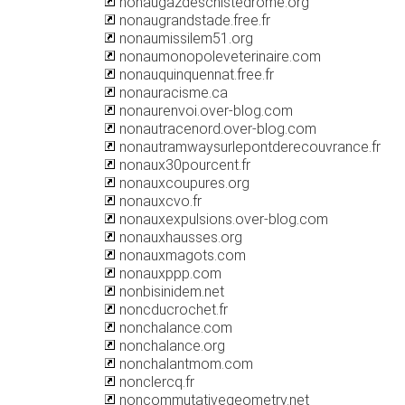
nonaugazdeschistedrome.org
nonaugrandstade.free.fr
nonaumissilem51.org
nonaumonopoleveterinaire.com
nonauquinquennat.free.fr
nonauracisme.ca
nonaurenvoi.over-blog.com
nonautracenord.over-blog.com
nonautramwaysurlepontderecouvrance.fr
nonaux30pourcent.fr
nonauxcoupures.org
nonauxcvo.fr
nonauxexpulsions.over-blog.com
nonauxhausses.org
nonauxmagots.com
nonauxppp.com
nonbisinidem.net
noncducrochet.fr
nonchalance.com
nonchalance.org
nonchalantmom.com
nonclercq.fr
noncommutativegeometry.net