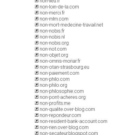
non-lieu.fr
non-loin-de-la.com
non-merci.fr
non-mlm.com
non-mort-medecine-travail.net
non-nobis.fr
non-nobis.nl
non-nobis.org
non-not.com
non-objet.org
non-omnis-moriar.fr
non-otan-strasbourg.eu
non-paiement.com
non-philo.com
non-philo.org
non-philosophie.com
non-pont-acheres.org
non-profits.me
non-qualite.over-blog.com
non-repondeur.com
non-resident-bank-account.com
non-rien.over-blog.com
non-secateur.blogspot.com