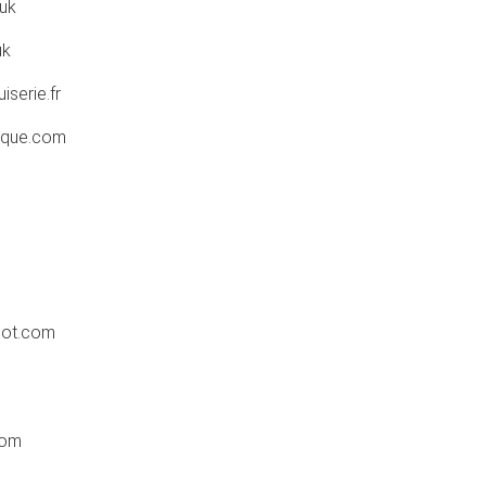
uk
uk
serie.fr
tique.com
pot.com
com