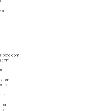
om
om
r-blog.com
g.com
m
t.com
.com
e.fr
.com
om