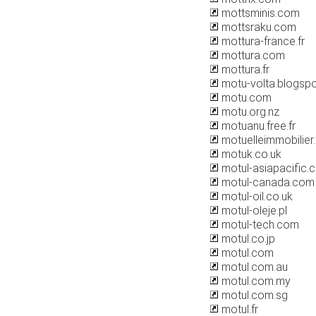
mottsminis.com
mottsraku.com
mottura-france.fr
mottura.com
mottura.fr
motu-volta.blogsp
motu.com
motu.org.nz
motuanu.free.fr
motuelleimmobilier.
motuk.co.uk
motul-asiapacific.
motul-canada.com
motul-oil.co.uk
motul-oleje.pl
motul-tech.com
motul.co.jp
motul.com
motul.com.au
motul.com.my
motul.com.sg
motul.fr