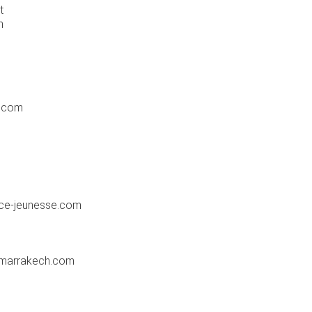
t
m
.com
e-jeunesse.com
dmarrakech.com