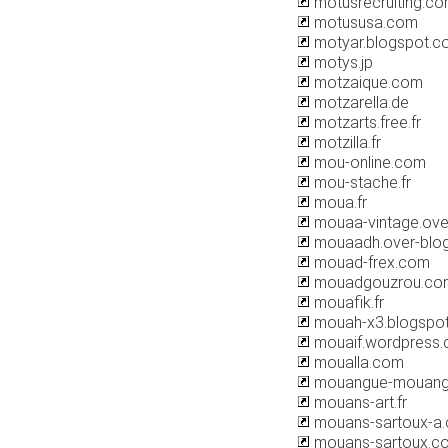
motusrecruiting.c
motususa.com
motyar.blogspot.c
motys.jp
motzaique.com
motzarella.de
motzarts.free.fr
motzilla.fr
mou-online.com
mou-stache.fr
moua.fr
mouaa-vintage.ove
mouaadh.over-blo
mouad-frex.com
mouadgouzrou.co
mouafik.fr
mouah-x3.blogspo
mouaif.wordpress
moualla.com
mouangue-mouangu
mouans-art.fr
mouans-sartoux-a
mouans-sartoux.c