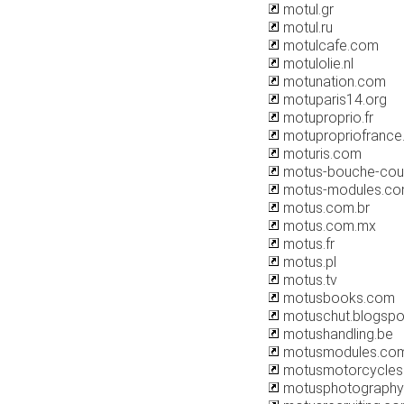
motul.gr
motul.ru
motulcafe.com
motulolie.nl
motunation.com
motuparis14.org
motuproprio.fr
motupropriofranc
moturis.com
motus-bouche-cou
motus-modules.c
motus.com.br
motus.com.mx
motus.fr
motus.pl
motus.tv
motusbooks.com
motuschut.blogsp
motushandling.be
motusmodules.co
motusmotorcycles
motusphotography