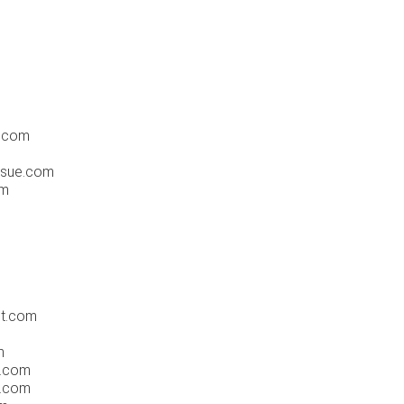
e.com
sue.com
om
ot.com
m
.com
.com