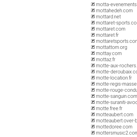
motta-evenements
mottahedeh.com
mottard.net
mottaret-sports.c
mottaret.com
mottaret.fr
mottaretsports.co
mottattom.org
mottay.com
mottaz.fr
motte-aux-rochers.
motte-deroubaix.
motte-location.fr
motte-regis-masseu
motte-rouge-condu
motte-sanguin.co
motte-suraniti-avo
motte.free.fr
motteaubert.com
motteaubert.over-
mottedoree.com
mottersmusic2.co