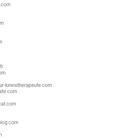
.com
om
m
fr
com
r-kinesitherapeute.com
ite.com
m
cat.com
blog.com
m