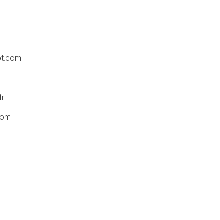
ot.com
fr
com