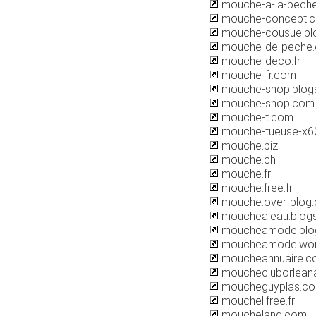
mouche-a-la-peche
mouche-concept.
mouche-cousue.bl
mouche-de-peche
mouche-deco.fr
mouche-fr.com
mouche-shop.blog
mouche-shop.com
mouche-t.com
mouche-tueuse-x60
mouche.biz
mouche.ch
mouche.fr
mouche.free.fr
mouche.over-blog
mouchealeau.blog
moucheamode.blo
moucheamode.wor
moucheannuaire.c
mouchecluborleana
moucheguyplas.c
mouchel.free.fr
moucheland.com