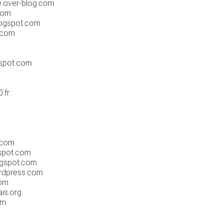
.over-blog.com
com
ogspot.com
.com
spot.com
.fr
.com
spot.com
gspot.com
dpress.com
om
is.org
om