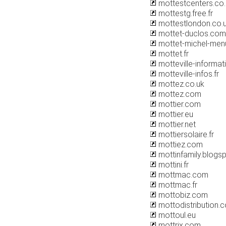
mottestcenters.co.
mottestg.free.fr
mottestlondon.co.
mottet-duclos.com
mottet-michel-menui
mottet.fr
motteville-informa
motteville-infos.fr
mottez.co.uk
mottez.com
mottier.com
mottier.eu
mottier.net
mottiersolaire.fr
mottiez.com
mottinfamily.blogs
mottini.fr
mottmac.com
mottmac.fr
mottobiz.com
mottodistribution.
mottoul.eu
mottrix.com