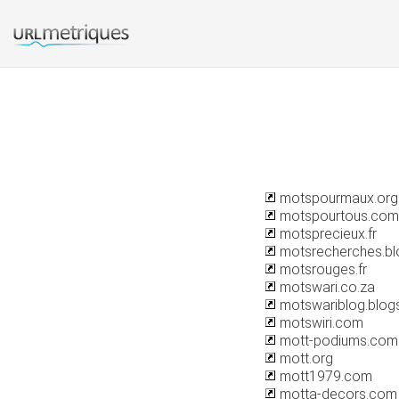
motspourmaux.org
motspourtous.com
motsprecieux.fr
motsrecherches.b
motsrouges.fr
motswari.co.za
motswariblog.blog
motswiri.com
mott-podiums.com
mott.org
mott1979.com
motta-decors.com