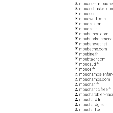
mouans-sartoux.ne
mouansbasket.co
mouasseh.fr
mouawad.com
mouaze.com
mouaze.fr
moubamba.com
moubarakammane
moubarayat.net
moubeche.com
moubine.fr
moubtakir.com
moucaud.fr
mouce.fr
mouchamps-enfanc
mouchamps.com
mouchan.fr
mouchantic.free.fr
moucharabieh-ria
mouchard.fr
mouchardgps.fr
mouchart.be