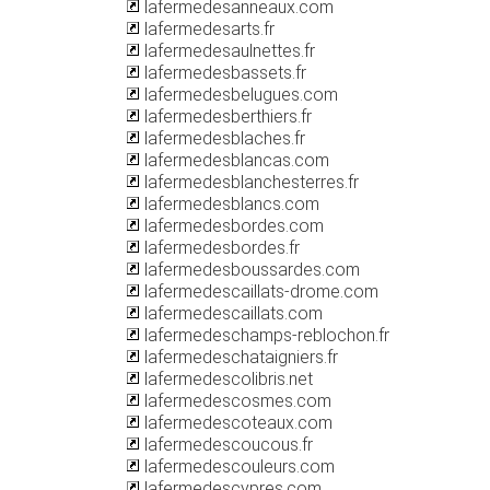
lafermedesanneaux.com
lafermedesarts.fr
lafermedesaulnettes.fr
lafermedesbassets.fr
lafermedesbelugues.com
lafermedesberthiers.fr
lafermedesblaches.fr
lafermedesblancas.com
lafermedesblanchesterres.fr
lafermedesblancs.com
lafermedesbordes.com
lafermedesbordes.fr
lafermedesboussardes.com
lafermedescaillats-drome.com
lafermedescaillats.com
lafermedeschamps-reblochon.fr
lafermedeschataigniers.fr
lafermedescolibris.net
lafermedescosmes.com
lafermedescoteaux.com
lafermedescoucous.fr
lafermedescouleurs.com
lafermedescypres.com