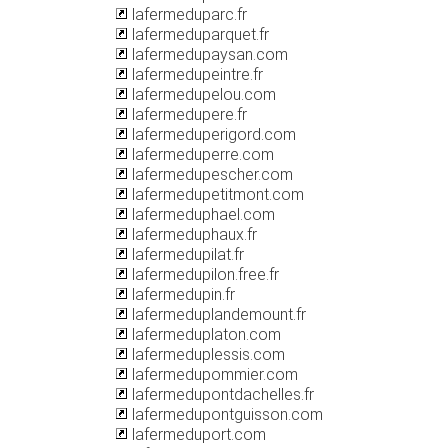
lafermeduparc.fr
lafermeduparquet.fr
lafermedupaysan.com
lafermedupeintre.fr
lafermedupelou.com
lafermedupere.fr
lafermeduperigord.com
lafermeduperre.com
lafermedupescher.com
lafermedupetitmont.com
lafermeduphael.com
lafermeduphaux.fr
lafermedupilat.fr
lafermedupilon.free.fr
lafermedupin.fr
lafermeduplandemount.fr
lafermeduplaton.com
lafermeduplessis.com
lafermedupommier.com
lafermedupontdachelles.fr
lafermedupontguisson.com
lafermeduport.com