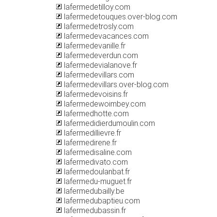
lafermedetilloy.com
lafermedetouques.over-blog.com
lafermedetrosly.com
lafermedevacances.com
lafermedevanille.fr
lafermedeverdun.com
lafermedevialanove.fr
lafermedevillars.com
lafermedevillars.over-blog.com
lafermedevoisins.fr
lafermedewoimbey.com
lafermedhotte.com
lafermedidierdumoulin.com
lafermedillievre.fr
lafermedirene.fr
lafermedisaline.com
lafermedivato.com
lafermedoulanbat.fr
lafermedu-muguet.fr
lafermedubailly.be
lafermedubaptieu.com
lafermedubassin.fr