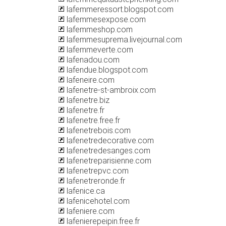
lafemmeressort.blogspot.com
lafemmesexpose.com
lafemmeshop.com
lafemmesuprema.livejournal.com
lafemmeverte.com
lafenadou.com
lafendue.blogspot.com
lafeneire.com
lafenetre-st-ambroix.com
lafenetre.biz
lafenetre.fr
lafenetre.free.fr
lafenetrebois.com
lafenetredecorative.com
lafenetredesanges.com
lafenetreparisienne.com
lafenetrepvc.com
lafenetreronde.fr
lafenice.ca
lafenicehotel.com
lafeniere.com
lafenierepeipin.free.fr