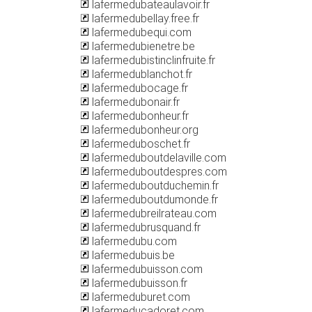
lafermedubateaulavoir.fr
lafermedubellay.free.fr
lafermedubequi.com
lafermedubienetre.be
lafermedubistinclinfruite.fr
lafermedublanchot.fr
lafermedubocage.fr
lafermedubonair.fr
lafermedubonheur.fr
lafermedubonheur.org
lafermeduboschet.fr
lafermeduboutdelaville.com
lafermeduboutdespres.com
lafermeduboutduchemin.fr
lafermeduboutdumonde.fr
lafermedubreilrateau.com
lafermedubrusquand.fr
lafermedubu.com
lafermedubuis.be
lafermedubuisson.com
lafermedubuisson.fr
lafermeduburet.com
lafermeducadoret.com