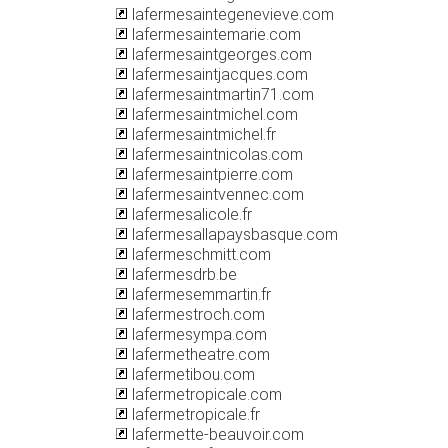
lafermesaintegenevieve.com
lafermesaintemarie.com
lafermesaintgeorges.com
lafermesaintjacques.com
lafermesaintmartin71.com
lafermesaintmichel.com
lafermesaintmichel.fr
lafermesaintnicolas.com
lafermesaintpierre.com
lafermesaintvennec.com
lafermesalicole.fr
lafermesallapaysbasque.com
lafermeschmitt.com
lafermesdrb.be
lafermesemmartin.fr
lafermestroch.com
lafermesympa.com
lafermetheatre.com
lafermetibou.com
lafermetropicale.com
lafermetropicale.fr
lafermette-beauvoir.com