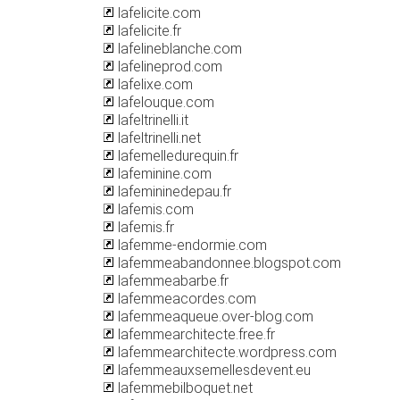
lafelicite.com
lafelicite.fr
lafelineblanche.com
lafelineprod.com
lafelixe.com
lafelouque.com
lafeltrinelli.it
lafeltrinelli.net
lafemelledurequin.fr
lafeminine.com
lafemininedepau.fr
lafemis.com
lafemis.fr
lafemme-endormie.com
lafemmeabandonnee.blogspot.com
lafemmeabarbe.fr
lafemmeacordes.com
lafemmeaqueue.over-blog.com
lafemmearchitecte.free.fr
lafemmearchitecte.wordpress.com
lafemmeauxsemellesdevent.eu
lafemmebilboquet.net