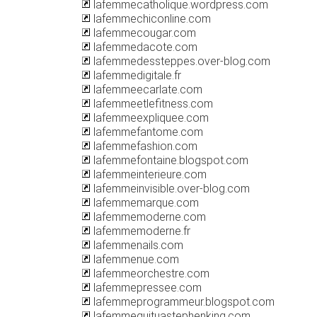
lafemmecatholique.wordpress.com
lafemmechiconline.com
lafemmecougar.com
lafemmedacote.com
lafemmedessteppes.over-blog.com
lafemmedigitale.fr
lafemmeecarlate.com
lafemmeetlefitness.com
lafemmeexpliquee.com
lafemmefantome.com
lafemmefashion.com
lafemmefontaine.blogspot.com
lafemmeinterieure.com
lafemmeinvisible.over-blog.com
lafemmemarque.com
lafemmemoderne.com
lafemmemoderne.fr
lafemmenails.com
lafemmenue.com
lafemmeorchestre.com
lafemmepressee.com
lafemmeprogrammeur.blogspot.com
lafemmequituastephenking.com