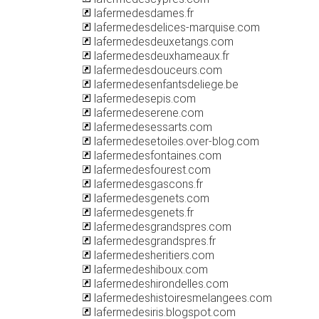
lafermedesdames.fr
lafermedesdelices-marquise.com
lafermedesdeuxetangs.com
lafermedesdeuxhameaux.fr
lafermedesdouceurs.com
lafermedesenfantsdeliege.be
lafermedesepis.com
lafermedeserene.com
lafermedesessarts.com
lafermedesetoiles.over-blog.com
lafermedesfontaines.com
lafermedesfourest.com
lafermedesgascons.fr
lafermedesgenets.com
lafermedesgenets.fr
lafermedesgrandspres.com
lafermedesgrandspres.fr
lafermedesheritiers.com
lafermedeshiboux.com
lafermedeshirondelles.com
lafermedeshistoiresmelangees.com
lafermedesiris.blogspot.com