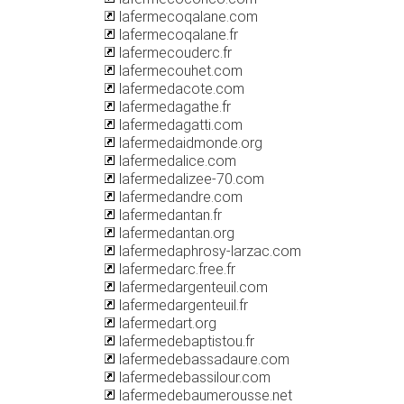
lafermecoqalane.com
lafermecoqalane.fr
lafermecouderc.fr
lafermecouhet.com
lafermedacote.com
lafermedagathe.fr
lafermedagatti.com
lafermedaidmonde.org
lafermedalice.com
lafermedalizee-70.com
lafermedandre.com
lafermedantan.fr
lafermedantan.org
lafermedaphrosy-larzac.com
lafermedarc.free.fr
lafermedargenteuil.com
lafermedargenteuil.fr
lafermedart.org
lafermedebaptistou.fr
lafermedebassadaure.com
lafermedebassilour.com
lafermedebaumerousse.net