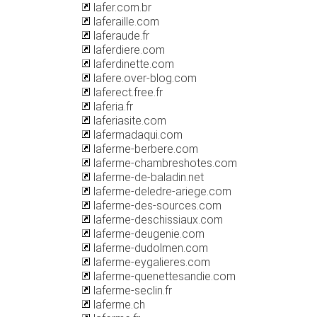
lafer.com.br
laferaille.com
laferaude.fr
laferdiere.com
laferdinette.com
lafere.over-blog.com
laferect.free.fr
laferia.fr
laferiasite.com
lafermadaqui.com
laferme-berbere.com
laferme-chambreshotes.com
laferme-de-baladin.net
laferme-deledre-ariege.com
laferme-des-sources.com
laferme-deschissiaux.com
laferme-deugenie.com
laferme-dudolmen.com
laferme-eygalieres.com
laferme-quenettesandie.com
laferme-seclin.fr
laferme.ch