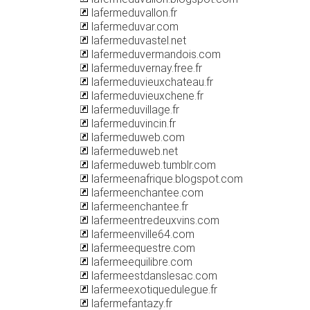
lafermeduvallon.fr
lafermeduvar.com
lafermeduvastel.net
lafermeduvermandois.com
lafermeduvernay.free.fr
lafermeduvieuxchateau.fr
lafermeduvieuxchene.fr
lafermeduvillage.fr
lafermeduvincin.fr
lafermeduweb.com
lafermeduweb.net
lafermeduweb.tumblr.com
lafermeenafrique.blogspot.com
lafermeenchantee.com
lafermeenchantee.fr
lafermeentredeuxvins.com
lafermeenville64.com
lafermeequestre.com
lafermeequilibre.com
lafermeestdanslesac.com
lafermeexotiquedulegue.fr
lafermefantazy.fr