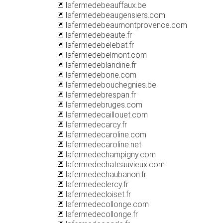
lafermedebeauffaux.be
lafermedebeaugensiers.com
lafermedebeaumontprovence.com
lafermedebeaute.fr
lafermedebelebat.fr
lafermedebelmont.com
lafermedeblandine.fr
lafermedeborie.com
lafermedebouchegnies.be
lafermedebrespan.fr
lafermedebruges.com
lafermedecaillouet.com
lafermedecarcy.fr
lafermedecaroline.com
lafermedecaroline.net
lafermedechampigny.com
lafermedechateauvieux.com
lafermedechaubanon.fr
lafermedeclercy.fr
lafermedecloiset.fr
lafermedecollonge.com
lafermedecollonge.fr