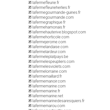
lafermefleurie.fr
lafermefleurieherlies.fr
lafermegourmande-guines.fr
lafermegourmande.com
lafermegraphique.fr
lafermehamonais.fr
lafermehauterive.blogspot.com
lafermehorticole.com
lafermejerome.com
lafermelandaise.com
lafermelardeur.com
lafermeleplatpays.be
lafermelespeupliers.com
lafermelesviolets.com
lafermelorraine.com
lafermemaillard.fr
lafermemanoir.com
lafermemarine.com
lafermemarine.fr
lafermemarine.net
lafermemarinedesaresquiers.fr
lafermemarou.com