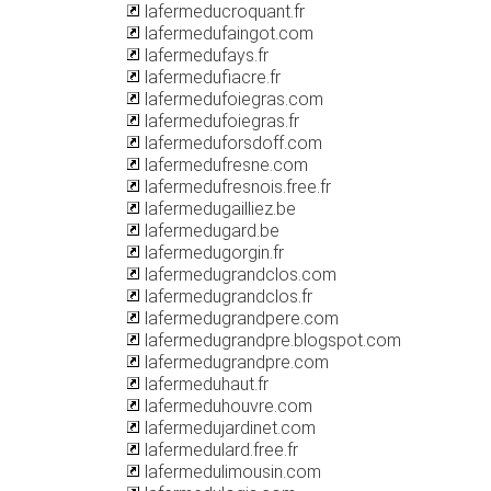
lafermeducroquant.fr
lafermedufaingot.com
lafermedufays.fr
lafermedufiacre.fr
lafermedufoiegras.com
lafermedufoiegras.fr
lafermeduforsdoff.com
lafermedufresne.com
lafermedufresnois.free.fr
lafermedugailliez.be
lafermedugard.be
lafermedugorgin.fr
lafermedugrandclos.com
lafermedugrandclos.fr
lafermedugrandpere.com
lafermedugrandpre.blogspot.com
lafermedugrandpre.com
lafermeduhaut.fr
lafermeduhouvre.com
lafermedujardinet.com
lafermedulard.free.fr
lafermedulimousin.com