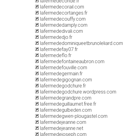
lafermedeconde.fr
lafermedecorail.com
lafermedecortanges.fr
lafermedecouffy.com
lafermededamply.com
lafermededivali.com
lafermededjo.fr
lafermededominiqueetbrunoleliard.com
lafermedefay07.fr
lafermedeflo.fr
lafermedefontaineaubron.com
lafermedefouville.com
lafermedegermain.fr
lafermedegigognan.com
lafermedegodchure.fr
lafermedegodchure.wordpress.com
lafermedegrandpre.com
lafermedeguillaumet.free.fr
lafermedegulbeden.com
lafermedegwen-plougastel.com
lafermedejeanne.com
lafermedejeanne.net
lafermedejoseph.com