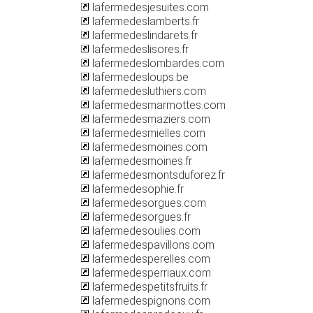
lafermedesjesuites.com
lafermedeslamberts.fr
lafermedeslindarets.fr
lafermedeslisores.fr
lafermedeslombardes.com
lafermedesloups.be
lafermedesluthiers.com
lafermedesmarmottes.com
lafermedesmaziers.com
lafermedesmielles.com
lafermedesmoines.com
lafermedesmoines.fr
lafermedesmontsduforez.fr
lafermedesophie.fr
lafermedesorgues.com
lafermedesorgues.fr
lafermedesoulies.com
lafermedespavillons.com
lafermedesperelles.com
lafermedesperriaux.com
lafermedespetitsfruits.fr
lafermedespignons.com