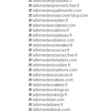
lafermedespradeaux.fr
lafermedespresverts.free.fr
lafermedesquatrevents.com
lafermedesrelais.over-blog.com
lafermedesreptiles.fr
lafermedesrodillons.com
lafermedessablons.fr
lafermedesseptlunes.fr
lafermedessibieres.com
lafermedessonnailles.fr
lafermedessources.fr
lafermedessources.free.fr
lafermedestempliers.com
lafermedestourelles.fr
lafermedestraditions.com
lafermedesvacances.fr
lafermedesvallees.com
lafermedesvallees.fr
lafermedesvikings.eu
lafermedesvikings.fr
lafermedetan.com
lafermedethiere.fr
lafermedetiligolo.com