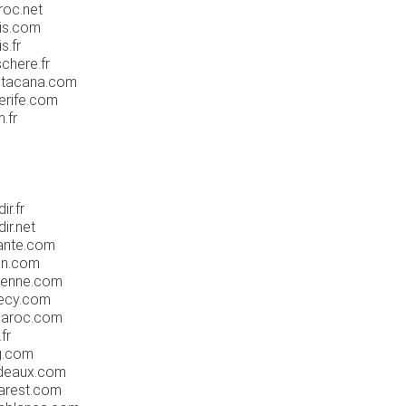
roc.net
ris.com
s.fr
chere.fr
untacana.com
erife.com
.fr
r.fr
ir.net
cante.com
on.com
ienne.com
necy.com
maroc.com
fr
g.com
rdeaux.com
arest.com