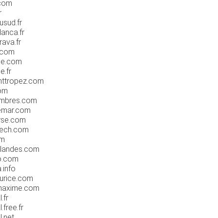
.com
r
usud.fr
lanca.fr
rava.fr
e.com
ne.com
e.fr
inttropez.com
com
sambres.com
demar.com
orse.com
kech.com
om
tslandes.com
do.com
.info
aurice.com
emaxime.com
.fr
.free.fr
l.net