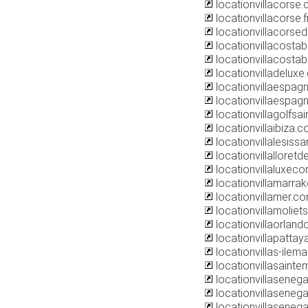
locationvillacorse
locationvillacorse.f
locationvillacorsed
locationvillacostab
locationvillacostab
locationvilladelux
locationvillaespag
locationvillaespagn
locationvillagolfsa
locationvillaibiza.
locationvillalesis
locationvillalloret
locationvillaluxec
locationvillamarra
locationvillamer.c
locationvillamolie
locationvillaorlan
locationvillapattaya
locationvillas-ilem
locationvillasaint
locationvillasenegal
locationvillasenegal
locationvillasenega