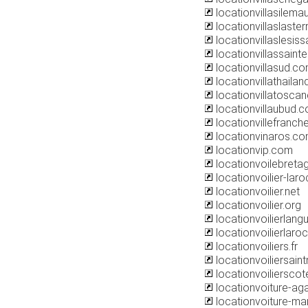
locationvillasilema
locationvillaslaster
locationvillaslesi
locationvillassain
locationvillasud.c
locationvillathaila
locationvillatoscane
locationvillaubud.
locationvillefranc
locationvinaros.c
locationvip.com
locationvoilebret
locationvoilier-lar
locationvoilier.net
locationvoilier.org
locationvoilierlan
locationvoilierlaro
locationvoiliers.fr
locationvoiliersai
locationvoiliersco
locationvoiture-ag
locationvoiture-m