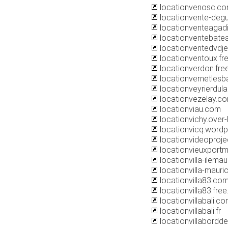
locationvenosc.c
locationvente-degu
locationventeagad
locationventebate
locationventedvdj
locationventoux.fre
locationverdon.free
locationvernetlesba
locationveyrierdul
locationvezelay.c
locationviau.com
locationvichy.over
locationvicq.word
locationvideoprojec
locationvieuxportm
locationvilla-ilema
locationvilla-maur
locationvilla83.co
locationvilla83.free.
locationvillabali.c
locationvillabali.fr
locationvillabordd