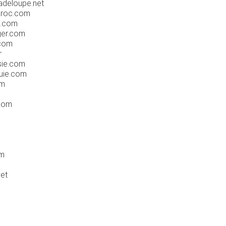
adeloupe.net
aroc.com
m.com
ger.com
.com
r
sie.com
quie.com
om
com
om
et
m
m