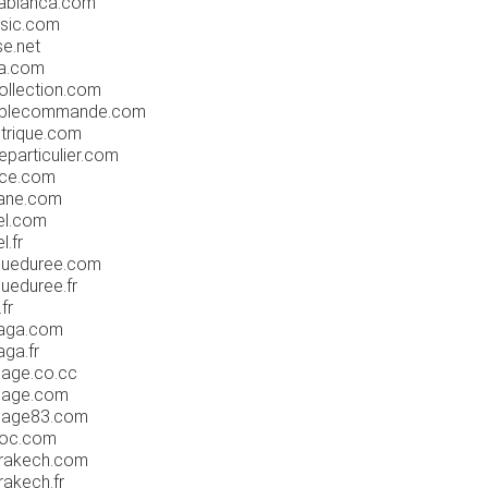
sablanca.com
ssic.com
se.net
ba.com
ollection.com
oublecommande.com
ctrique.com
eparticulier.com
nce.com
yane.com
el.com
l.fr
ngueduree.com
ueduree.fr
fr
laga.com
ga.fr
iage.co.cc
riage.com
riage83.com
roc.com
rrakech.com
rakech.fr