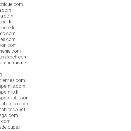
tinique.com
n.com
da.com
her.fr
here.fr
omo.com
nes.com
nion.com
umanie.com
marrakech.com
ns-permis.net
g
nciennes.com
nspermis.com
permis.fr
spermisbisson.fr
asablanca.com
sablanca.net
egal.com
s.com
adeloupe.fr