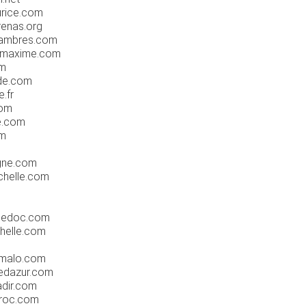
urice.com
renas.org
ssambres.com
temaxime.com
om
nde.com
.fr
com
he.com
om
agne.com
ochelle.com
guedoc.com
chelle.com
ntmalo.com
tedazur.com
adir.com
aroc.com