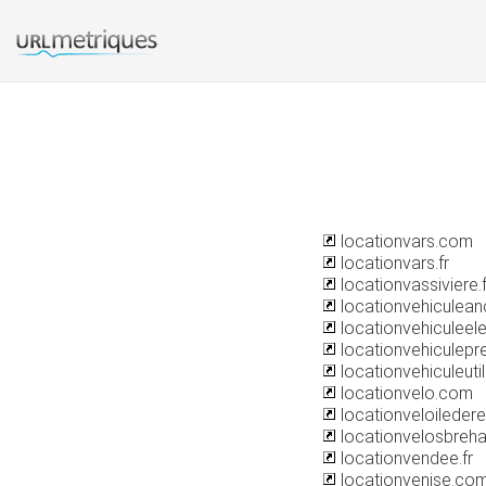
locationvars.com
locationvars.fr
locationvassiviere.f
locationvehiculea
locationvehiculeel
locationvehiculepr
locationvehiculeutil
locationvelo.com
locationveloileder
locationvelosbreh
locationvendee.fr
locationvenise.co