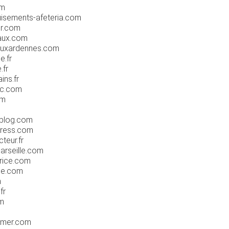
om
isements-afeteria.com
ir.com
aux.com
euxardennes.com
e.fr
.fr
ins.fr
ac.com
om
-blog.com
press.com
teur.fr
arseille.com
urice.com
ice.com
m
fr
om
emer.com