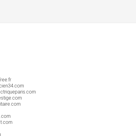
ree.fr
ncien34.com
ectriqueparis.com
estige.com
itaire.com
e.com
at.com
m