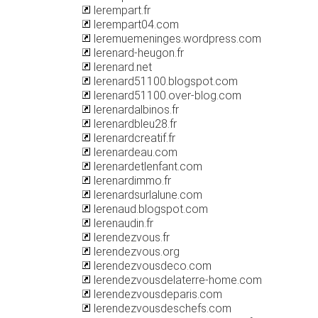
lerempart.fr
lerempart04.com
leremuemeninges.wordpress.com
lerenard-heugon.fr
lerenard.net
lerenard51100.blogspot.com
lerenard51100.over-blog.com
lerenardalbinos.fr
lerenardbleu28.fr
lerenardcreatif.fr
lerenardeau.com
lerenardetlenfant.com
lerenardimmo.fr
lerenardsurlalune.com
lerenaud.blogspot.com
lerenaudin.fr
lerendezvous.fr
lerendezvous.org
lerendezvousdeco.com
lerendezvousdelaterre-home.com
lerendezvousdeparis.com
lerendezvousdeschefs.com