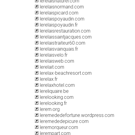
lerelaisnaturel.com
lerelaisnormand.com
lerelaispicard.com
lerelaispoyaudin.com
lerelaispoyaudin.fr
lerelaisrestauration.com
lerelaissaintjacques.com
lerelaistraiteur60.com
lerelaisvainquais.fr
lerelaisvelo.fr
lerelaisweb.com
lerelait.com
lerelax-beachresort.com
lerelax.fr
lerelaxhotel.com
lereliquaire.be
lerelooking.com
lerelooking.fr
lerem.org
leremededefortune.wordpress.com
leremededepicure.com
leremorqueur.com
lerempart.com