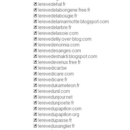
lerevedehal.fr
lerevedelaborigene.free.fr
lerevedelabougie.fr
lerevedelamarmotte.blogspot.com
lerevedelarbre.fr
lerevedelasoie.com
lerevedelily.over-blog.com
lerevedenorinia.com
lerevedesanges.com
lerevedeshakti.blogspot.com
lerevedevenus.free.fr
lerevedicar.be
lerevedicare.com
lerevedicare.fr
lerevedukameleon.fr
lerevedunil.com
lerevedunjour.net
lerevedunpoete.fr
lerevedupapillon.com
lerevedupapillon.org
lerevedupasse.fr
lerevedusanglier.fr