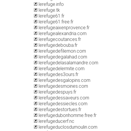
lerefuge.info
lerefuge.tk
lerefuge61.fr
lerefuge61.free.fr
lerefugeaixenprovence.fr
lerefugealexandria.com
lerefugecoutances.fr
lerefugedebouba.fr
lerefugedefilemon.com
lerefugedegalahad.com
lerefugedelasalamandre.com
lerefugedelermite.com
lerefugedes3ours.fr
lerefugedesgalopins.com
lerefugedesmoines.com
lerefugedespuys.fr
lerefugedessaveurs.com
lerefugedessiecles.com
lerefugedestortues.fr
lerefugedubonhomme.free.fr
lerefugeducerf.nc
lerefugeduclosdumoulin.com