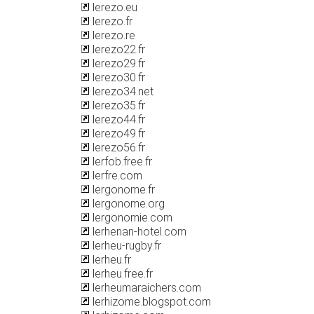
lerezo.eu
lerezo.fr
lerezo.re
lerezo22.fr
lerezo29.fr
lerezo30.fr
lerezo34.net
lerezo35.fr
lerezo44.fr
lerezo49.fr
lerezo56.fr
lerfob.free.fr
lerfre.com
lergonome.fr
lergonome.org
lergonomie.com
lerhenan-hotel.com
lerheu-rugby.fr
lerheu.fr
lerheu.free.fr
lerheumaraichers.com
lerhizome.blogspot.com