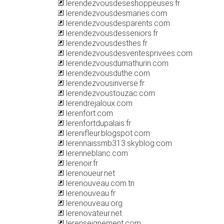
lerendezvousdeseshoppeuses.fr
lerendezvousdesmaries.com
lerendezvousdesparents.com
lerendezvousdesseniors.fr
lerendezvousdesthes.fr
lerendezvousdesventesprivees.com
lerendezvousdumathurin.com
lerendezvousduthe.com
lerendezvousinverse.fr
lerendezvoustouzac.com
lerendrejaloux.com
lerenfort.com
lerenfortdupalais.fr
lerenifleur.blogspot.com
lerennaissmb313.skyblog.com
lerenneblanc.com
lerenoir.fr
lerenoueur.net
lerenouveau.com.tn
lerenouveau.fr
lerenouveau.org
lerenovateur.net
lerenseignement.com