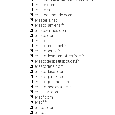
lereste.com
lereste.net
lerestedumonde.com
leresteria.net
leresto-amiens.fr
leresto-nimes.com
leresto.com
leresto.fr
lerestoarcenciel.fr
lerestoberck.fr
lerestodesmarmottes.free.fr
lerestodespetitsboudin.fr
lerestodete.com
lerestoduset.com
lerestogarden.com
lerestogourmand.free.fr
lerestomedieval.com
leresultat.com
leretif.com
leretif.fr
leretou.com
leretour.fr