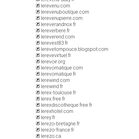
lerevenu.com
lerevenuboutique.com
lerevenupierre.com
lereverandnox.fr
lereverbere.fr
lereverend.com
lerevest83.fr
lerevetompouce.blogspot.com
lerevevirtuel.fr
lerevoir.org
lerevomatique.com
lerevomatique.fr
lerewind.com
lerewind.fr
lerex-toulouse.fr
lerex.free.fr
lerexdiscotheque.free.fr
lerexhotel.com
lerey.fr
lerezo-bretagne.fr
lerezo-france.fr
lerezo.ca