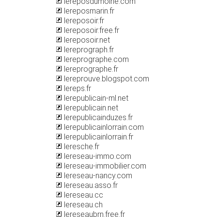
lereposdumoine.com
lereposmarin.fr
lereposoir.fr
lereposoir.free.fr
lereposoir.net
lereprograph.fr
lereprographe.com
lereprographe.fr
lereprouve.blogspot.com
lereps.fr
lerepublicain-ml.net
lerepublicain.net
lerepublicainduzes.fr
lerepublicainlorrain.com
lerepublicainlorrain.fr
leresche.fr
lereseau-immo.com
lereseau-immobilier.com
lereseau-nancy.com
lereseau.asso.fr
lereseau.cc
lereseau.ch
lereseaubrn.free.fr