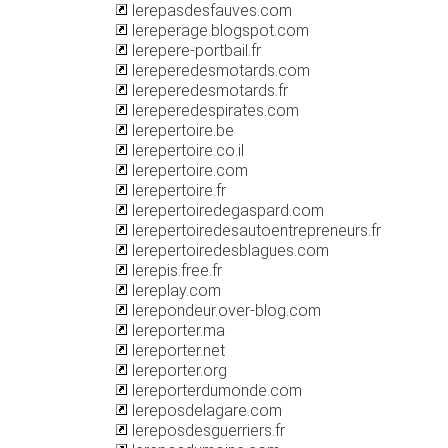
lerepasdesfauves.com
lereperage.blogspot.com
lerepere-portbail.fr
lereperedesmotards.com
lereperedesmotards.fr
lereperedespirates.com
lerepertoire.be
lerepertoire.co.il
lerepertoire.com
lerepertoire.fr
lerepertoiredegaspard.com
lerepertoiredesautoentrepreneurs.fr
lerepertoiredesblagues.com
lerepis.free.fr
lereplay.com
lerepondeur.over-blog.com
lereporter.ma
lereporter.net
lereporter.org
lereporterdumonde.com
lereposdelagare.com
lereposdesguerriers.fr