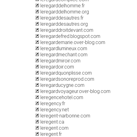
leregarddelhomme.fr
leregarddelhomme.org
leregarddesautres.fr
leregarddesautres.org
leregarddroitdevant.com
leregardefred.blogspot.com
leregardemarie.over-blog.com
leregardlumineux.com
leregardmechant.com
leregardmiroir.com
leregardoir.com
leregardquonplisse.com
leregardsonoreprod.com
leregarducygne.com
leregardvoyageur.over-blog.com
leregencehotel.com
leregency.fr
leregency.net
leregent-narbonne.com
leregent.ca
leregent.com
leregent.fr