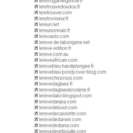
leretrogamingshow.fr
leretrouvedoudou.fr
leretrouver.com
leretroviseur.fr
lereun.net
lereunionnais.fr
lerevauto.com
lereve-de-laborigene.net
lereve-edition.fr
lereve.com.au
lereveafricain.com
lerevebleu-handiplongee.fr
lerevebleu-pondy.over-blog.com
lerevechezvous.com
lerevedaglaee.fr
lerevedaglaeebroderie.fr
lerevedalci.blogspot.com
lerevedanjea.com
lerevedebout.com
lerevedecassette.com
lerevededarwin.com
lerevedediana.com
lerevedegribouille.com