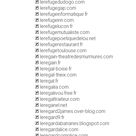
lerefugedudogo.com
lerefugegap.com
lerefugeinformatique.fr
lerefugeinn.com
lerefugelucon.fr
lerefugemutualiste.com
lerefugepoetiquedelou.net
lerefugerestaurant.fr
lerefugetoulouse.com
leregain-theatredesmurmures.com
leregain.fr
leregal-boise.fr
leregal-theix.com
leregal.fr
leregalia.com
leregalivou.free.fr
leregaltraiteur.com
lereganel.net
leregard2james.over-blog.com
leregard9.fr
leregardabananes.blogspot.com
leregardalice.com
leregardcomplice.com