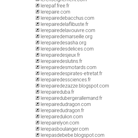
lerepaf.free.fr
lerepaire.com
lerepairedebacchus.com
lerepairedelaflibuste.fr
lerepairedelavouivre.com
lerepairedemarseille.org
lerepairedesasha.org
lerepairedesdelices.com
lerepairedesjeux.fr
lerepairedeslutins.fr
lerepairedesmotards.com
lerepairedespirates-etretat.fr
lerepairedessciences.fr
lerepairedezazze.blogspot.com
lerepaireduba.fr
lerepairedubergerallemand.fr
lerepairedudragon.com
lerepairedudragon.fr
lerepairedulion.com
lerepairelyon.com
lerepasboulanger.com
lerepasdebebe.blogspot.com