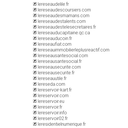
lereseaudelile.fr
lereseaudescoursiers.com
lereseaudesmamans.com
lereseaudestalents.com
lereseaudestelesecretaires.fr
lereseauducapitaine.qc.ca
lereseauducoin.fr
lereseaufiat.com
lereseauimmobilierleplusreactif.com
lereseausantesocial.com
lereseausantesocial.fr
lereseausecurite.com
lereseausecurite.fr
lereseauutile.fr
lereseda.com
lereservoir-kart.fr
lereservoir.com
lereservoir.eu
lereservoir.fr
lereservoir.info
lereservoir02.fr
leresidentielnumerique.fr