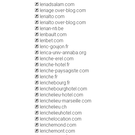
leriadsalam.com
leriage.over-blog.com
lerialto.com
lerialto.over-blog.com
lerian-nti.be
leribault.com
leribet.com
leric-goujon.fr
lerica-univ-annaba.org
leriche-erel.com
leriche-hotel.fr
leriche-paysagiste.com
leriche.fr
lerichebourg.fr
lerichebourghotel.com
lerichelieu-hotel.com
lerichelieu-marseille.com
lerichelieu.ch
lerichelieuhotel.com
lerichelocation.com
lerichemond.com
lerichemont.com