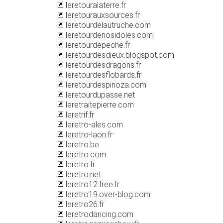
leretouralaterre.fr
leretourauxsources.fr
leretourdelautruche.com
leretourdenosidoles.com
leretourdepeche.fr
leretourdesdieux.blogspot.com
leretourdesdragons.fr
leretourdesflobards.fr
leretourdespinoza.com
leretourdupasse.net
leretraitepierre.com
leretrif.fr
leretro-ales.com
leretro-laon.fr
leretro.be
leretro.com
leretro.fr
leretro.net
leretro12.free.fr
leretro19.over-blog.com
leretro26.fr
leretrodancing.com