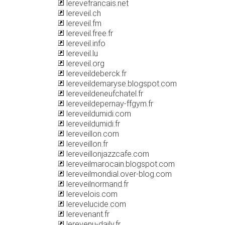
lerevefrancais.net
lereveil.ch
lereveil.fm
lereveil.free.fr
lereveil.info
lereveil.lu
lereveil.org
lereveildeberck.fr
lereveildemaryse.blogspot.com
lereveildeneufchatel.fr
lereveildepernay-ffgym.fr
lereveildumidi.com
lereveildumidi.fr
lereveillon.com
lereveillon.fr
lereveillonjazzcafe.com
lereveilmarocain.blogspot.com
lereveilmondial.over-blog.com
lereveilnormand.fr
lerevelois.com
lerevelucide.com
lerevenant.fr
lerevenu-daily.fr