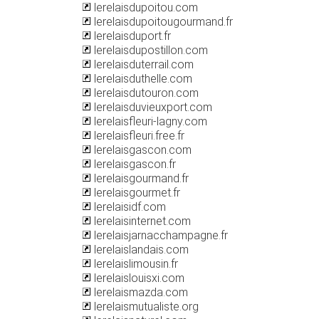
lerelaisdupoitou.com
lerelaisdupoitougourmand.fr
lerelaisduport.fr
lerelaisdupostillon.com
lerelaisduterrail.com
lerelaisduthelle.com
lerelaisdutouron.com
lerelaisduvieuxport.com
lerelaisfleuri-lagny.com
lerelaisfleuri.free.fr
lerelaisgascon.com
lerelaisgascon.fr
lerelaisgourmand.fr
lerelaisgourmet.fr
lerelaisidf.com
lerelaisinternet.com
lerelaisjarnacchampagne.fr
lerelaislandais.com
lerelaislimousin.fr
lerelaislouisxi.com
lerelaismazda.com
lerelaismutualiste.org