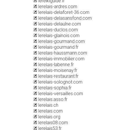
lereikiguide.fr
lerelais-ardres.com
lerelais-delaforet-36.com
lerelais-delasansfond.com
lerelais-delaulne.com
lerelais-duclos.com
lerelais-glainois.com
lerelais-gourmand.com
lerelais-gourmand.fr
lerelais-haussmann.com
lerelais-immobilier.com
lerelais-labenne.fr
lerelais-moisenay.fr
lerelais-restaurant.fr
lerelais-solognot.com
lerelais-sophia.fr
lerelais-versailles.com
lerelais.asso.fr
lerelais.ch
lerelais.com
lerelais.org
lerelais08.com
lerelais53.fr