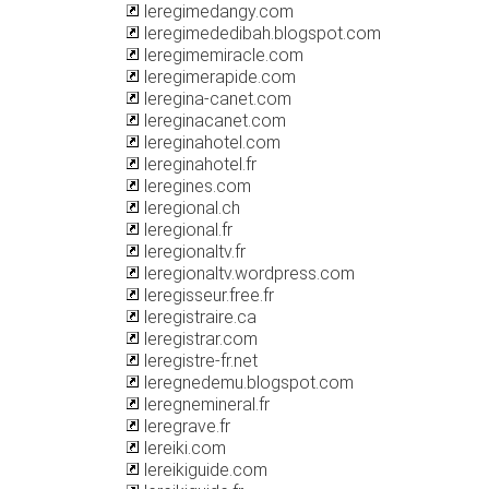
leregimedangy.com
leregimededibah.blogspot.com
leregimemiracle.com
leregimerapide.com
leregina-canet.com
lereginacanet.com
lereginahotel.com
lereginahotel.fr
leregines.com
leregional.ch
leregional.fr
leregionaltv.fr
leregionaltv.wordpress.com
leregisseur.free.fr
leregistraire.ca
leregistrar.com
leregistre-fr.net
leregnedemu.blogspot.com
leregnemineral.fr
leregrave.fr
lereiki.com
lereikiguide.com