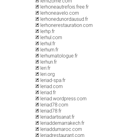
lerhizome.com
lerhoneautrefois.free.fr
lerhoneavelo.com
lerhonedunordausud.fr
lerhonerestauration.com
lerhp.fr
lerhul.com
lerhul.fr
lerhum.fr
lerhumatologue.fr
lerhun.fr
leri.fr
leri.org
leriad-spa.fr
leriad.com
leriad.fr
leriad.wordpress.com
leriad78.com
leriad78.fr
leriadartisanat.fr
leriaddemarrakech.fr
leriaddumaroc.com
leriadrestaurant.com