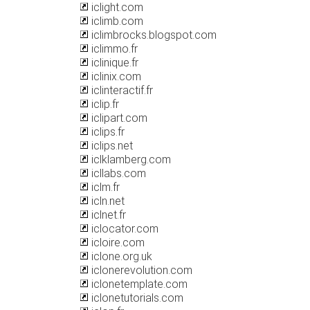
iclight.com
iclimb.com
iclimbrocks.blogspot.com
iclimmo.fr
iclinique.fr
iclinix.com
iclinteractif.fr
iclip.fr
iclipart.com
iclips.fr
iclips.net
iclklamberg.com
icllabs.com
iclm.fr
icln.net
iclnet.fr
iclocator.com
icloire.com
iclone.org.uk
iclonerevolution.com
iclonetemplate.com
iclonetutorials.com