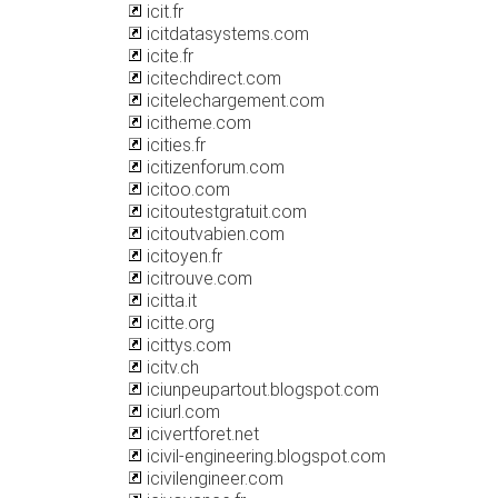
icit.fr
icitdatasystems.com
icite.fr
icitechdirect.com
icitelechargement.com
icitheme.com
icities.fr
icitizenforum.com
icitoo.com
icitoutestgratuit.com
icitoutvabien.com
icitoyen.fr
icitrouve.com
icitta.it
icitte.org
icittys.com
icitv.ch
iciunpeupartout.blogspot.com
iciurl.com
icivertforet.net
icivil-engineering.blogspot.com
icivilengineer.com