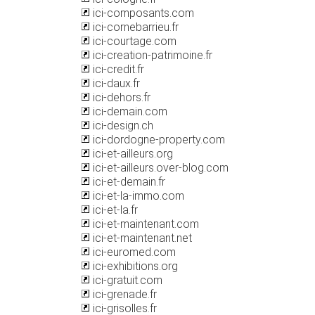
ici-composants.com
ici-cornebarrieu.fr
ici-courtage.com
ici-creation-patrimoine.fr
ici-credit.fr
ici-daux.fr
ici-dehors.fr
ici-demain.com
ici-design.ch
ici-dordogne-property.com
ici-et-ailleurs.org
ici-et-ailleurs.over-blog.com
ici-et-demain.fr
ici-et-la-immo.com
ici-et-la.fr
ici-et-maintenant.com
ici-et-maintenant.net
ici-euromed.com
ici-exhibitions.org
ici-gratuit.com
ici-grenade.fr
ici-grisolles.fr