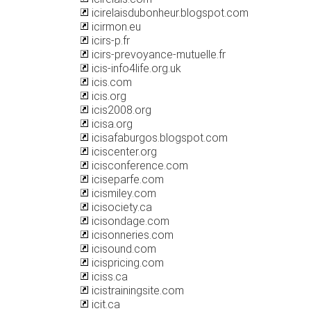
icirelaisdubonheur.blogspot.com
icirmon.eu
icirs-p.fr
icirs-prevoyance-mutuelle.fr
icis-info4life.org.uk
icis.com
icis.org
icis2008.org
icisa.org
icisafaburgos.blogspot.com
iciscenter.org
icisconference.com
iciseparfe.com
icismiley.com
icisociety.ca
icisondage.com
icisonneries.com
icisound.com
icispricing.com
iciss.ca
icistrainingsite.com
icit.ca