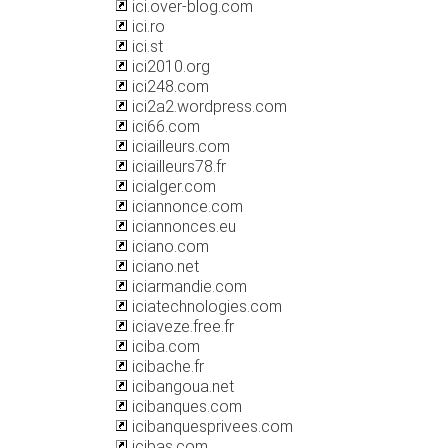
ici.over-blog.com
ici.ro
ici.st
ici2010.org
ici248.com
ici2a2.wordpress.com
ici66.com
iciailleurs.com
iciailleurs78.fr
icialger.com
iciannonce.com
iciannonces.eu
iciano.com
iciano.net
iciarmandie.com
iciatechnologies.com
iciaveze.free.fr
iciba.com
icibache.fr
icibangoua.net
icibanques.com
icibanquesprivees.com
icibas.com