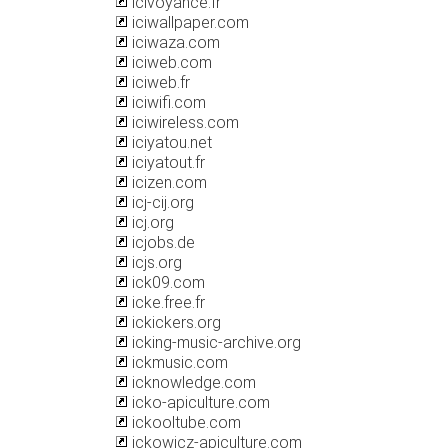
icivoyance.fr
iciwallpaper.com
iciwaza.com
iciweb.com
iciweb.fr
iciwifi.com
iciwireless.com
iciyatou.net
iciyatout.fr
icizen.com
icj-cij.org
icj.org
icjobs.de
icjs.org
ick09.com
icke.free.fr
ickickers.org
icking-music-archive.org
ickmusic.com
icknowledge.com
icko-apiculture.com
ickooltube.com
ickowicz-apiculture.com