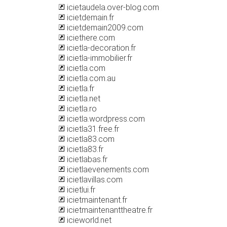
icietaudela.over-blog.com
icietdemain.fr
icietdemain2009.com
iciethere.com
icietla-decoration.fr
icietla-immobilier.fr
icietla.com
icietla.com.au
icietla.fr
icietla.net
icietla.ro
icietla.wordpress.com
icietla31.free.fr
icietla83.com
icietla83.fr
icietlabas.fr
icietlaevenements.com
icietlavillas.com
icietlui.fr
icietmaintenant.fr
icietmaintenanttheatre.fr
icieworld.net