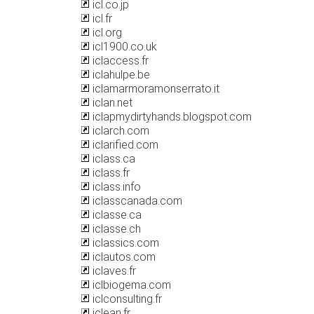
icl.co.jp
icl.fr
icl.org
icl1900.co.uk
iclaccess.fr
iclahulpe.be
iclamarmoramonserrato.it
iclan.net
iclapmydirtyhands.blogspot.com
iclarch.com
iclarified.com
iclass.ca
iclass.fr
iclass.info
iclasscanada.com
iclasse.ca
iclasse.ch
iclassics.com
iclautos.com
iclaves.fr
iclbiogema.com
iclconsulting.fr
iclean.fr