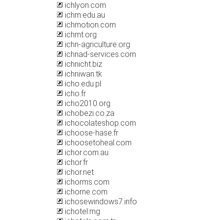
ichlyon.com
ichm.edu.au
ichmotion.com
ichmt.org
ichn-agriculture.org
ichnad-services.com
ichnicht.biz
ichniwan.tk
icho.edu.pl
icho.fr
icho2010.org
ichobezi.co.za
ichocolateshop.com
ichoose-hase.fr
ichoosetoheal.com
ichor.com.au
ichor.fr
ichor.net
ichorms.com
ichorne.com
ichosewindows7.info
ichotel.mg