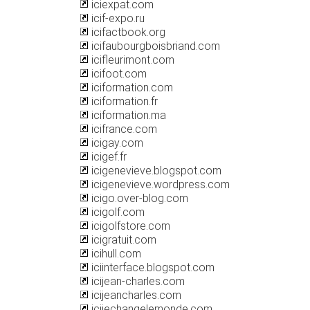
iciexpat.com
icif-expo.ru
icifactbook.org
icifaubourgboisbriand.com
icifleurimont.com
icifoot.com
iciformation.com
iciformation.fr
iciformation.ma
icifrance.com
icigay.com
icigef.fr
icigenevieve.blogspot.com
icigenevieve.wordpress.com
icigo.over-blog.com
icigolf.com
icigolfstore.com
icigratuit.com
icihull.com
iciinterface.blogspot.com
icijean-charles.com
icijeancharles.com
icijechangelemonde.com