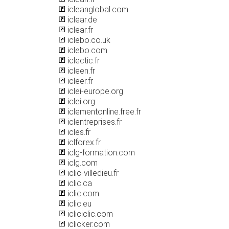
icleanglobal.com
iclear.de
iclear.fr
iclebo.co.uk
iclebo.com
iclectic.fr
icleen.fr
icleer.fr
iclei-europe.org
iclei.org
iclementonline.free.fr
iclentreprises.fr
icles.fr
iclforex.fr
iclg-formation.com
iclg.com
iclic-villedieu.fr
iclic.ca
iclic.com
iclic.eu
icliciclic.com
iclicker.com