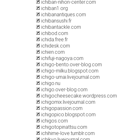
ichiban-nihon-center.com
ichiban1.org
ichibanantiques.com
ichibansushi.fr
ichibantackle.com
ichibod.com
ichida.free.fr
ichidesk.com
ichien.com
ichifuji-nagoya.com
ichigo-bento.over-blog.com
ichigo-milku.blogspot.com
ichigo-umai.livejournal.com
ichigo.nu
ichigo.over-blog.com
ichigocheesecake.wordpress.com
ichigomix.livejournal.com
ichigopassion.com
ichigopico.blogspot.com
ichigos.com
ichigotopinattsu.com
ichihime-love.tumblr.com
ichikyo.livejournal.com