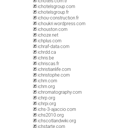
ichotels.com.tr
ichotelsgroup.com
ichotelsgroup.fr
ichou-construction.fr
ichoukri.wordpress.com
ichouston.com
ichoze.net
ichplus.com
ichraf-data.com
ichrdd.ca
ichris.be
ichriscas.fr
ichristianlife.com
ichristophe.com
ichrn.com
ichrn.org
ichromatography.com
ichrp.org
ichrpi.org
ichs-3-ajaccio.com
ichs2010.org
ichscotlandwiki.org
ichstarte.com