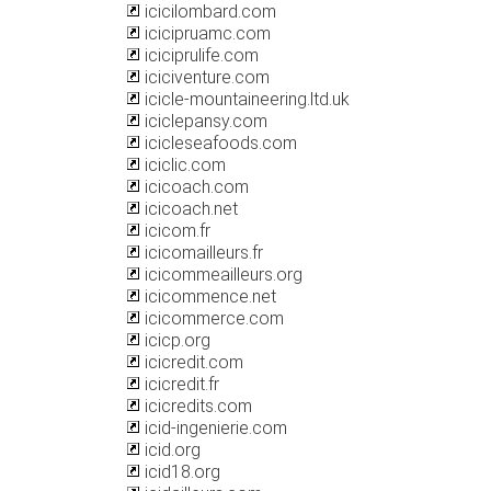
icicilombard.com
icicipruamc.com
iciciprulife.com
iciciventure.com
icicle-mountaineering.ltd.uk
iciclepansy.com
icicleseafoods.com
iciclic.com
icicoach.com
icicoach.net
icicom.fr
icicomailleurs.fr
icicommeailleurs.org
icicommence.net
icicommerce.com
icicp.org
icicredit.com
icicredit.fr
icicredits.com
icid-ingenierie.com
icid.org
icid18.org