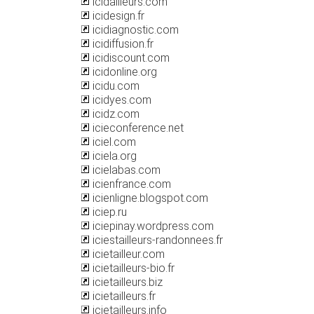
icidailleurs.com
icidesign.fr
icidiagnostic.com
icidiffusion.fr
icidiscount.com
icidonline.org
icidu.com
icidyes.com
icidz.com
icieconference.net
iciel.com
iciela.org
icielabas.com
icienfrance.com
icienligne.blogspot.com
iciep.ru
iciepinay.wordpress.com
iciestailleurs-randonnees.fr
icietailleur.com
icietailleurs-bio.fr
icietailleurs.biz
icietailleurs.fr
icietailleurs.info