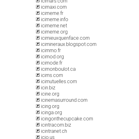
icimars.com
icimaxi.com
icimeme.fr
icimeme.info
icimeme.net
icimeme.org
icimieuxquenface.com
icimineraux.blogspot.com
icimmo.fr
icimod.org
icimode.fr
icimonboulot.ca
icims.com
icimutuelles.com
icin.biz
icine.org
icinemasurround.com
icing.org
icinga.org
icingonthecupcake.com
icintracom.biz
icintranet.ch
icio.us