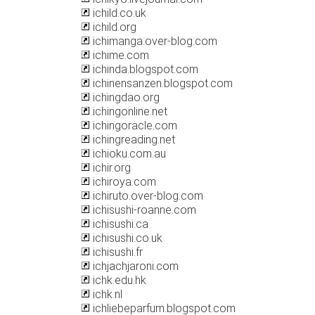
ichild.co.uk
ichild.org
ichimanga.over-blog.com
ichime.com
ichinda.blogspot.com
ichinensanzen.blogspot.com
ichingdao.org
ichingonline.net
ichingoracle.com
ichingreading.net
ichioku.com.au
ichir.org
ichiroya.com
ichiruto.over-blog.com
ichisushi-roanne.com
ichisushi.ca
ichisushi.co.uk
ichisushi.fr
ichjachjaroni.com
ichk.edu.hk
ichk.nl
ichliebeparfum.blogspot.com