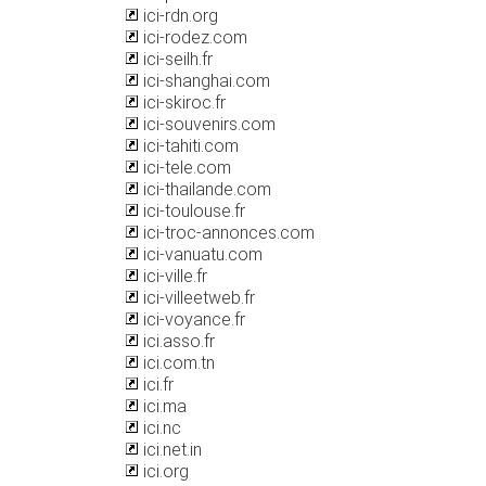
ici-rdn.org
ici-rodez.com
ici-seilh.fr
ici-shanghai.com
ici-skiroc.fr
ici-souvenirs.com
ici-tahiti.com
ici-tele.com
ici-thailande.com
ici-toulouse.fr
ici-troc-annonces.com
ici-vanuatu.com
ici-ville.fr
ici-villeetweb.fr
ici-voyance.fr
ici.asso.fr
ici.com.tn
ici.fr
ici.ma
ici.nc
ici.net.in
ici.org