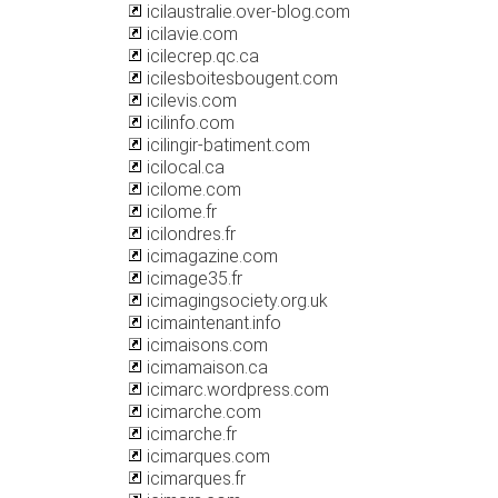
icilaustralie.over-blog.com
icilavie.com
icilecrep.qc.ca
icilesboitesbougent.com
icilevis.com
icilinfo.com
icilingir-batiment.com
icilocal.ca
icilome.com
icilome.fr
icilondres.fr
icimagazine.com
icimage35.fr
icimagingsociety.org.uk
icimaintenant.info
icimaisons.com
icimamaison.ca
icimarc.wordpress.com
icimarche.com
icimarche.fr
icimarques.com
icimarques.fr