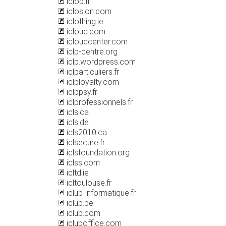
iclop.fr
iclosion.com
iclothing.ie
icloud.com
icloudcenter.com
iclp-centre.org
iclp.wordpress.com
iclparticuliers.fr
iclployalty.com
iclppsy.fr
iclprofessionnels.fr
icls.ca
icls.de
icls2010.ca
iclsecure.fr
iclsfoundation.org
iclss.com
icltd.ie
icltoulouse.fr
iclub-informatique.fr
iclub.be
iclub.com
icluboffice.com