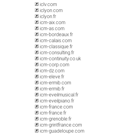
iclv.com
iclyon.com
iclyon.fr
icm-aix.com
icm-as.com
icm-bordeaux.fr
icm-calais.com
icm-classique.fr
icm-consulting.fr
icm-continuity.co.uk
icm-corp.com
icm-dz.com
icm-eleve.fr
icm-ermib.com
icm-ermib.fr
icm-eveilmusical.fr
icm-eveilpiano.fr
icm-france.com
icm-france.fr
icm-grenoble.fr
icm-grintfrance.com
icm-guadeloupe.com