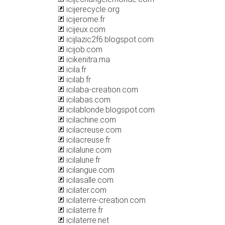
icijerecycle.org
icijerome.fr
icijeux.com
icijlazic2f6.blogspot.com
icijob.com
icikenitra.ma
icila.fr
icilab.fr
icilaba-creation.com
icilabas.com
icilablonde.blogspot.com
icilachine.com
icilacreuse.com
icilacreuse.fr
icilalune.com
icilalune.fr
icilangue.com
icilasalle.com
icilater.com
icilaterre-creation.com
icilaterre.fr
icilaterre.net