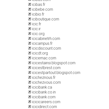
icibas.fr
icibebe.com
icibio.fr
iciboutique.com
icic.fr
icic.ir
icic.org
icicabinetrh.com
icicampus.fr
icicdiscount.com
icicdt.org
icicemac.com
icicestainsi.blogspot.com
icicestbrest.com
icicestpartout.blogspot.com
icicheznous.fr
icichezvous.com
icicibank.ca
icicibank.co.in
icicibank.com
icicicareers.com
icicidirect.com