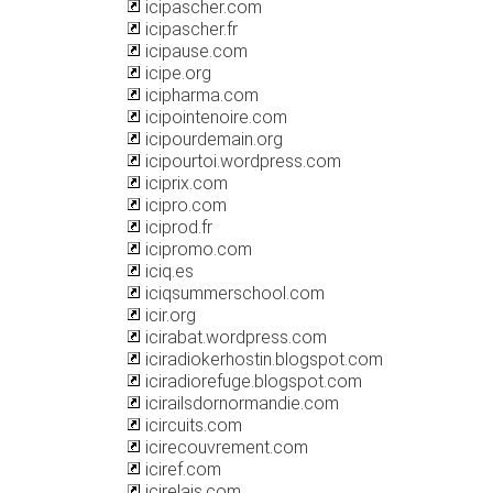
icipascher.com
icipascher.fr
icipause.com
icipe.org
icipharma.com
icipointenoire.com
icipourdemain.org
icipourtoi.wordpress.com
iciprix.com
icipro.com
iciprod.fr
icipromo.com
iciq.es
iciqsummerschool.com
icir.org
icirabat.wordpress.com
iciradiokerhostin.blogspot.com
iciradiorefuge.blogspot.com
icirailsdornormandie.com
icircuits.com
icirecouvrement.com
iciref.com
icirelais.com