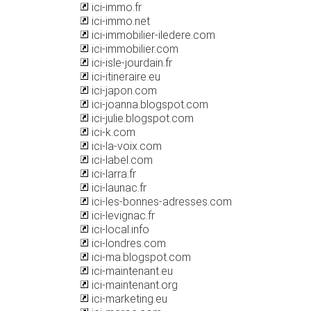
ici-immo.fr
ici-immo.net
ici-immobilier-iledere.com
ici-immobilier.com
ici-isle-jourdain.fr
ici-itineraire.eu
ici-japon.com
ici-joanna.blogspot.com
ici-julie.blogspot.com
ici-k.com
ici-la-voix.com
ici-label.com
ici-larra.fr
ici-launac.fr
ici-les-bonnes-adresses.com
ici-levignac.fr
ici-local.info
ici-londres.com
ici-ma.blogspot.com
ici-maintenant.eu
ici-maintenant.org
ici-marketing.eu