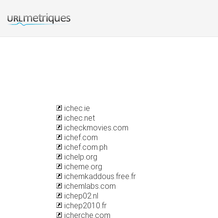
ichec.ie
ichec.net
icheckmovies.com
ichef.com
ichef.com.ph
ichelp.org
icheme.org
ichemkaddous.free.fr
ichemlabs.com
ichep02.nl
ichep2010.fr
icherche.com