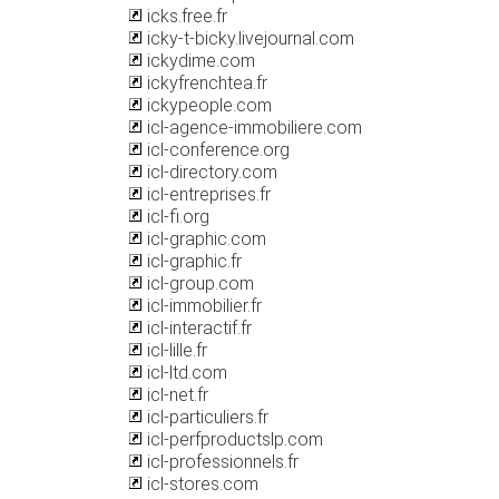
icks.free.fr
icky-t-bicky.livejournal.com
ickydime.com
ickyfrenchtea.fr
ickypeople.com
icl-agence-immobiliere.com
icl-conference.org
icl-directory.com
icl-entreprises.fr
icl-fi.org
icl-graphic.com
icl-graphic.fr
icl-group.com
icl-immobilier.fr
icl-interactif.fr
icl-lille.fr
icl-ltd.com
icl-net.fr
icl-particuliers.fr
icl-perfproductslp.com
icl-professionnels.fr
icl-stores.com