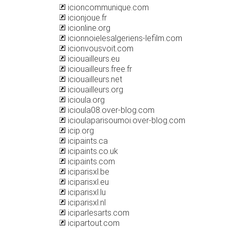
icioncommunique.com
icionjoue.fr
icionline.org
icionnoielesalgeriens-lefilm.com
icionvousvoit.com
iciouailleurs.eu
iciouailleurs.free.fr
iciouailleurs.net
iciouailleurs.org
icioula.org
icioula08.over-blog.com
icioulaparisoumoi.over-blog.com
icip.org
icipaints.ca
icipaints.co.uk
icipaints.com
iciparisxl.be
iciparisxl.eu
iciparisxl.lu
iciparisxl.nl
iciparlesarts.com
icipartout.com