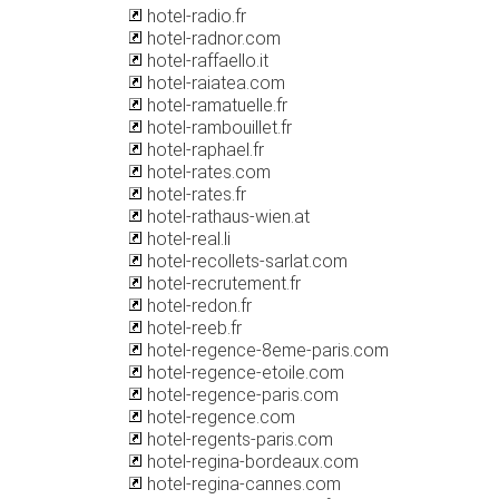
hotel-radio.fr
hotel-radnor.com
hotel-raffaello.it
hotel-raiatea.com
hotel-ramatuelle.fr
hotel-rambouillet.fr
hotel-raphael.fr
hotel-rates.com
hotel-rates.fr
hotel-rathaus-wien.at
hotel-real.li
hotel-recollets-sarlat.com
hotel-recrutement.fr
hotel-redon.fr
hotel-reeb.fr
hotel-regence-8eme-paris.com
hotel-regence-etoile.com
hotel-regence-paris.com
hotel-regence.com
hotel-regents-paris.com
hotel-regina-bordeaux.com
hotel-regina-cannes.com