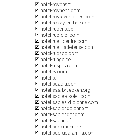
hotel-royans.fr
hotel-royhenri.com
hotel-roys-versailles.com
hotel-rozay-en-brie.com
hotel-rubens.be
hotel-rue-cler.com
hotel-rueil-centre.com
hotel-rueil-ladefense.com
hotel-ruesco.com
hotel-runge.de
hotel-ruspina.com
hotel-rv.com
hotel-s.fr
hotel-saadia.com
hotel-saarbruecken.org
hotel-sableetsoleil.com
hotel-sables-d-olonne.com
hotel-sablesdolonne.fr
hotel-sablesdor.com
hotel-sabrina.fr
hotel-sackmann.de
hotel-sagradafamilia.com