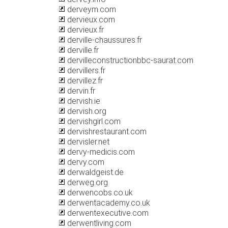
derveym.com
dervieux.com
dervieux.fr
derville-chaussures.fr
derville.fr
dervilleconstructionbbc-saurat.com
dervillers.fr
dervillez.fr
dervin.fr
dervish.ie
dervish.org
dervishgirl.com
dervishrestaurant.com
dervisler.net
dervy-medicis.com
dervy.com
derwaldgeist.de
derweg.org
derwencobs.co.uk
derwentacademy.co.uk
derwentexecutive.com
derwentliving.com