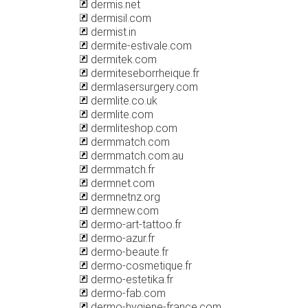
dermis.net
dermisil.com
dermist.in
dermite-estivale.com
dermitek.com
dermiteseborrheique.fr
dermlasersurgery.com
dermlite.co.uk
dermlite.com
dermliteshop.com
dermmatch.com
dermmatch.com.au
dermmatch.fr
dermnet.com
dermnetnz.org
dermnew.com
dermo-art-tattoo.fr
dermo-azur.fr
dermo-beaute.fr
dermo-cosmetique.fr
dermo-estetika.fr
dermo-fab.com
dermo-hygiene-france.com