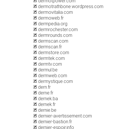
dermotpower.com
dermotrathbone.wordpress.com
dermovitalia.com
dermoweb.fr
dermpedia.org
dermrochester.com
dermrounds.com
dermscan.com
dermscan.fr
dermstore.com
dermtek.com
dermtv.com
dermul.be
dermweb.com
dermystique.com
dern.fr
derne.fr
dernek.ba
dernek.fr
dernie.be
dernier-avertissement.com
dernier-bastion.fr
dernier-espoir.info