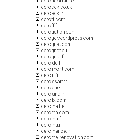
derodeolifant.eu
deroeck.co.uk
deroeck.fr
deroff.com
deroff.fr
derogation.com
deroger.wordpress.com
derognat.com
derognat.eu
derognat.fr
deroide.fr
deroimont.com
deroin.fr
deroissart.fr
derok.net
deroland.fr
derollx.com
deroma.be
deroma.com
deroma.fr
deroma.it
deromance.fr
derome-renovation.com