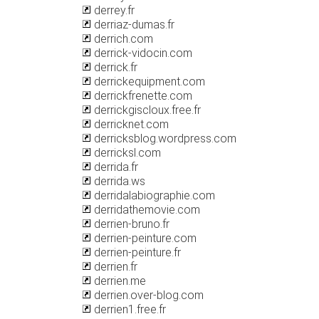
derrey.fr
derriaz-dumas.fr
derrich.com
derrick-vidocin.com
derrick.fr
derrickequipment.com
derrickfrenette.com
derrickgiscloux.free.fr
derricknet.com
derricksblog.wordpress.com
derricksl.com
derrida.fr
derrida.ws
derridalabiographie.com
derridathemovie.com
derrien-bruno.fr
derrien-peinture.com
derrien-peinture.fr
derrien.fr
derrien.me
derrien.over-blog.com
derrien1.free.fr