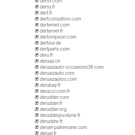
dersv.com
dersy.fr
dert.fr
dertconsultors.com
derternet.com
derternet.fr
dertompson.com
dertour.de
dertparts.com
deru.fr
deruaz.ch
deruazauto-occasions38.com
deruazauto.com
deruazautos.com
derubay.fr
derucci.com.fr
derudder.com
derudder.fr
derudder.org
derudderjocelyne.fr
deruddre.fr
deruel-patrimoine.com
deruel.fr