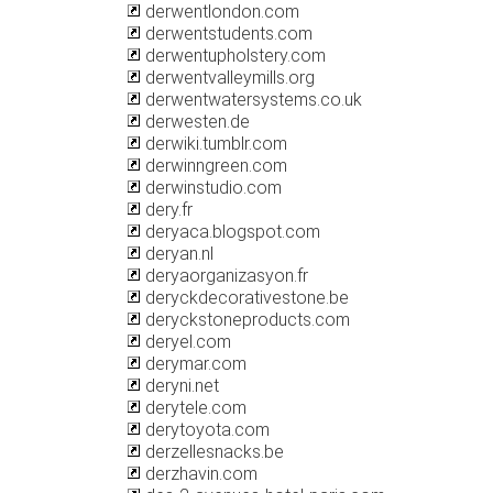
derwentlondon.com
derwentstudents.com
derwentupholstery.com
derwentvalleymills.org
derwentwatersystems.co.uk
derwesten.de
derwiki.tumblr.com
derwinngreen.com
derwinstudio.com
dery.fr
deryaca.blogspot.com
deryan.nl
deryaorganizasyon.fr
deryckdecorativestone.be
deryckstoneproducts.com
deryel.com
derymar.com
deryni.net
derytele.com
derytoyota.com
derzellesnacks.be
derzhavin.com