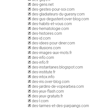
des-gens.net
des-gestes-pour-soi.com
des-gladiateurs-du-guesny.com
des-gus-degustent.over-blog.com
des-habits-et-vous.com
des-hematologie.com
des-histoires.com
des-id.com
des-idees-pour-diner.com
des-illusions.com
des-images-aux-mots.fr
des-info.com
des-info.fr
des-instantanes.blogspot.com
des-institute.fr
des-intox.info
des-iris.over-blog.com
des-jardins-de-vopearbea.com
des-jeux-flash.com
des-jeux-gratuits.fr
des-l.com
des-larmes-et-des-parpaings.com