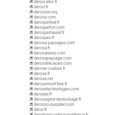
deroo-elec.fr
deroo.fr
deroover.org
derooy.com
deroquefeuil.fr
deroquefort.com
deroquemaurel.fr
deroques.fr
derosa-paysages.com
derosa.fr
derosanews.com
derosapaysage.com
derosdelicacies.com
derose-couture.fr
derose.fr
derose.net
derosemont.free.fr
derosetechnologies.com
derosier.fr
derossignol-destockage.fr
derosso-puisatier.com
derot.fr
derotronic-videosurveillance.fr