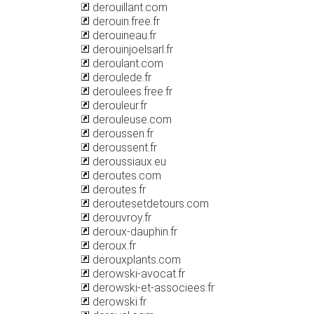
derouillant.com
derouin.free.fr
derouineau.fr
derouinjoelsarl.fr
deroulant.com
deroulede.fr
deroulees.free.fr
derouleur.fr
derouleuse.com
deroussen.fr
deroussent.fr
deroussiaux.eu
deroutes.com
deroutes.fr
deroutesetdetours.com
derouvroy.fr
deroux-dauphin.fr
deroux.fr
derouxplants.com
derowski-avocat.fr
derowski-et-associees.fr
derowski.fr