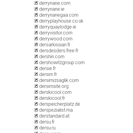
derrynane.com
derrynane.ie
derrynanegaa.com
derryplayhouse.co.uk
derryquaylodge.ie
derryvisitor.com
derrywood.com
dersarkissian.fr
dersdesders.free.fr
dershin.com
dershowitzgroup.com
dersie.fr
dersim.fr
dersimizsaglik.com
dersimsite.org
derskicool.com
derskicool.fr
derspeicherplatz.de
derspezialist.ma
derstandard.at
dersu.fr
dersu.ru