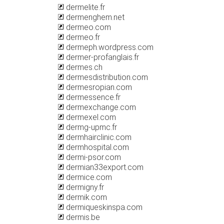
dermelite.fr
dermenghem.net
dermeo.com
dermeo.fr
dermeph.wordpress.com
dermer-profanglais.fr
dermes.ch
dermesdistribution.com
dermesropian.com
dermessence.fr
dermexchange.com
dermexel.com
dermg-upmc.fr
dermhairclinic.com
dermhospital.com
dermi-psor.com
dermian33export.com
dermice.com
dermigny.fr
dermik.com
dermiqueskinspa.com
dermis.be