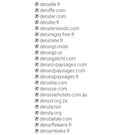
deruelle.fr
deruffe.com
deruiter.com
deruiter.fr
deruiterseeds.com
derumigny.free.fr
derumine.fr
derungs.mobi
derungs.us
derungslicht.com
derunz-paysages.com
derunzpaysages.com
derunzpaysages.fr
derusha.com
derusse.com
derussiehotels.com.au
derust.org.za
deruta.net
deruta.org
derutaitaly.com
deruyffelaere.fr
deruymbeke.fr