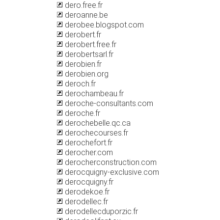
dero.free.fr
deroanne.be
derobee.blogspot.com
derobert.fr
derobert.free.fr
derobertsarl.fr
derobien.fr
derobien.org
deroch.fr
derochambeau.fr
deroche-consultants.com
deroche.fr
derochebelle.qc.ca
derochecourses.fr
derochefort.fr
derocher.com
derocherconstruction.com
derocquigny-exclusive.com
derocquigny.fr
derodekoe.fr
derodellec.fr
derodellecduporzic.fr