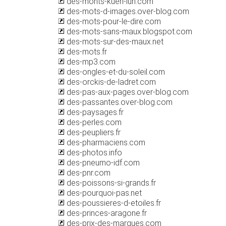
des-monts-kuen-lun.com
des-mots-d-images.over-blog.com
des-mots-pour-le-dire.com
des-mots-sans-maux.blogspot.com
des-mots-sur-des-maux.net
des-mots.fr
des-mp3.com
des-ongles-et-du-soleil.com
des-orckis-de-ladret.com
des-pas-aux-pages.over-blog.com
des-passantes.over-blog.com
des-paysages.fr
des-perles.com
des-peupliers.fr
des-pharmaciens.com
des-photos.info
des-pneumo-idf.com
des-pnr.com
des-poissons-si-grands.fr
des-pourquoi-pas.net
des-poussieres-d-etoiles.fr
des-princes-aragone.fr
des-prix-des-marques.com