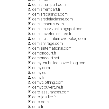
dernierrempart.com
dernierrempart.fr
dernierscasinos.com
derniersdelaclasse.com
derniersparus.com
derniersurvivant.blogspot.com
derniersveterans.free.fr
dernierultimatum.over-blog.com
derniervirage.com
dernisinternational.com
dernoncourt.fr
dernoncourt.net
derny-en-ballade.over-blog.com
derny.com
derny.eu
derny.fr
dernyclothing.com
dernycouverture.fr
dero-assurances.com
dero-joaillier.fr
dero.com
dero.fr