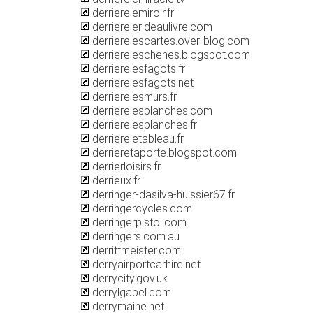
derrierelemiroir.fr
derrierelerideaulivre.com
derrierelescartes.over-blog.com
derriereleschenes.blogspot.com
derrierelesfagots.fr
derrierelesfagots.net
derrierelesmurs.fr
derrierelesplanches.com
derrierelesplanches.fr
derriereletableau.fr
derrieretaporte.blogspot.com
derrierloisirs.fr
derrieux.fr
derringer-dasilva-huissier67.fr
derringercycles.com
derringerpistol.com
derringers.com.au
derrittmeister.com
derryairportcarhire.net
derrycity.gov.uk
derrylgabel.com
derrymaine.net