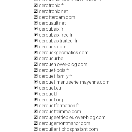
derotronic.fr
derotronic.net
derotterdam.com
derouault.net
deroubaix.fr
deroubaix.free.fr
deroubaixtraiteur.fr
derouck.com
derouckgeomatics.com
deroudur.be
derouen.over-blog.com
derouet-bois.fr
derouet-family.fr
derouet-menuiserie-mayenne.com
derouet.eu
derouet.fr
derouet.org
derouetformation.fr
derouetteimmo.com
derougeetdebleu.over-blog.com
derougemontmanor.com
derouillant-phosphatant.com