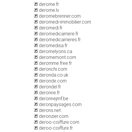
derome.fr
derome.lv
deromebrenner.com
deromedi-immobilier.com
deromedi.fr
deromedicarriere.fr
deromedicarrieres.fr
deromedisa.fr
deromelyons.ca
deromemont.com
deromme.free.fr
deronchi.com
deronda.co.uk
deronde.com
derondel.fr
deronne.fr
deronnejmf.be
deronpaysages.com
derons.net
deronzier.com
deroo-coiffure.com
deroo-coiffure.fr