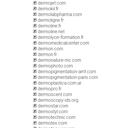
dermojet.com
dermokil.fr
dermolabpharma.com
dermoligne.fr
dermoline.fr
dermoline.net
dermolyon-formation.fr
dermomedicalcenter.com
dermon.com
dermon.fr
dermonature-mc.com
dermophoto.com
dermopigmentation-amt.com
dermopigmentation-paris.com
dermoplastica.com.ar
dermopro.fr
dermoscent.com
dermoscopy-ids.org
dermostar.com
dermostyl.com
dermotechnic.com
dermotex.com