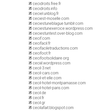
cecidroits.free.fr
cecidroits.info
ceciel.unblog.fr
ceciest-moselle.com
ceciestuneblague.tumblr.com
ceciestunexercice.wordpress.com
ceciestuntest.over-blog.com
cecif.com
cecifacil.fr
cecifaciletraductions.com
cecifoot.fr
cecifootsolidaire.org
ceciiil.wordpress.com
cecil-3.net
cecil-cars.com
cecil-et-elle.com
cecil-hotel-montparnasse.com
cecil-hotel-paris.com
cecil.de
cecil.fr
cecil.gr
cecilafait.blogspot.com