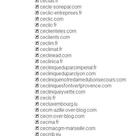
ceclas.fr
cecle-sonepar.com
ceclic-entreprises.fr
ceclic.com
ceclic.fr
ceclienteles.com
ceclients.com
ceclim.fr
ceclimat.fr
ceclinead.com
ceclinica.fr
cecliniqueduparcimperial.fr
cecliniqueduparclyon.com
cecliniquenotredamedubonsecours.com
cecliniquesfontvertprovence.com
cecliniqueyvette.com
cecls.fr
cecluxembourg.lu
cecm-azille.over-blog.com
cecm.over-blog.com
cecma.fr
cecmacgm-marseille.com
cecmb.eu