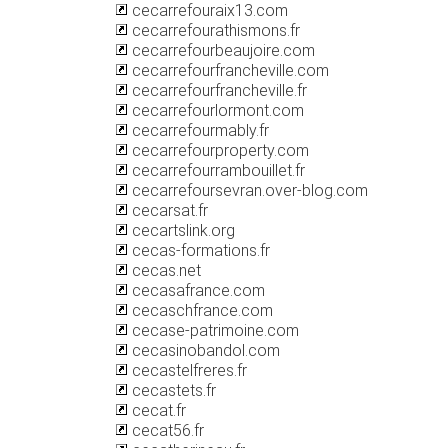
cecarrefouraix13.com
cecarrefourathismons.fr
cecarrefourbeaujoire.com
cecarrefourfrancheville.com
cecarrefourfrancheville.fr
cecarrefourlormont.com
cecarrefourmably.fr
cecarrefourproperty.com
cecarrefourrambouillet.fr
cecarrefoursevran.over-blog.com
cecarsat.fr
cecartslink.org
cecas-formations.fr
cecas.net
cecasafrance.com
cecaschfrance.com
cecase-patrimoine.com
cecasinobandol.com
cecastelfreres.fr
cecastets.fr
cecat.fr
cecat56.fr