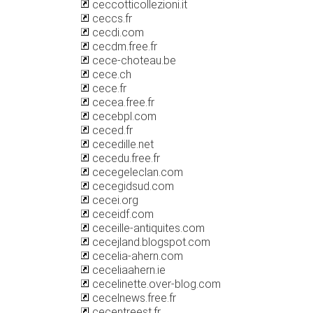
ceccotticollezioni.it
ceccs.fr
cecdi.com
cecdm.free.fr
cece-choteau.be
cece.ch
cece.fr
cecea.free.fr
cecebpl.com
ceced.fr
cecedille.net
cecedu.free.fr
cecegeleclan.com
cecegidsud.com
cecei.org
ceceidf.com
ceceille-antiquites.com
cecejland.blogspot.com
cecelia-ahern.com
ceceliaahern.ie
cecelinette.over-blog.com
cecelnews.free.fr
cecentreest.fr