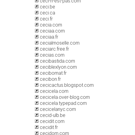
ceci-n-est-pas.com
ceci.be
ceci.ca
ceci.fr
cecia.com
ceciaa.com
ceciaa.fr
cecialmoselle.com
ceciarc.free.fr
cecias.com
cecibastida.com
ceciblexlyon.com
cecibomat.fr
cecibon.fr
cecicactus.blogspot.com
cecicela.com
cecicela.over-blog.com
cecicela.typepad.com
cecicelanyc.com
cecid-ulb.be
cecidit.com
cecidit.fr
cecidom.com