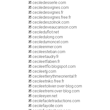
ceciledesserle.com
ceciledesvignes.com
ceciledesvignes.fr
ceciledesvignes.free.fr
ceciledeszolnok.com
ceciledeveaucanson.com
cecileduflot.net
ceciledulong.com
ceciledumoncel.com
cecileenmer.com
cecileesteban.com
cecileetaudry.fr
cecileetfabien.fr
cecileetflo.blogspot.com
cecileetjj.com
cecileetlerythmeoriental.fr
cecileetniko.free.fr
cecileetolivier.over-blog.com
cecileetremi.over-blog.com
cecileeyen.net
cecilefaciletraductions.com
cecilefayolle.com