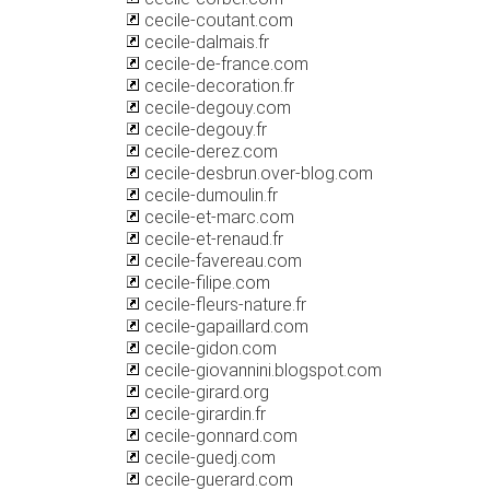
cecile-coutant.com
cecile-dalmais.fr
cecile-de-france.com
cecile-decoration.fr
cecile-degouy.com
cecile-degouy.fr
cecile-derez.com
cecile-desbrun.over-blog.com
cecile-dumoulin.fr
cecile-et-marc.com
cecile-et-renaud.fr
cecile-favereau.com
cecile-filipe.com
cecile-fleurs-nature.fr
cecile-gapaillard.com
cecile-gidon.com
cecile-giovannini.blogspot.com
cecile-girard.org
cecile-girardin.fr
cecile-gonnard.com
cecile-guedj.com
cecile-guerard.com