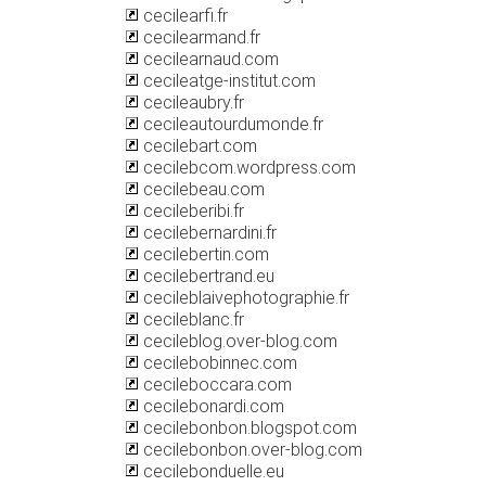
cecilearfi.fr
cecilearmand.fr
cecilearnaud.com
cecileatge-institut.com
cecileaubry.fr
cecileautourdumonde.fr
cecilebart.com
cecilebcom.wordpress.com
cecilebeau.com
cecileberibi.fr
cecilebernardini.fr
cecilebertin.com
cecilebertrand.eu
cecileblaivephotographie.fr
cecileblanc.fr
cecileblog.over-blog.com
cecilebobinnec.com
cecileboccara.com
cecilebonardi.com
cecilebonbon.blogspot.com
cecilebonbon.over-blog.com
cecilebonduelle.eu