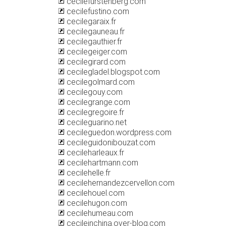
cecilefurstenberg.com
cecilefustino.com
cecilegaraix.fr
cecilegauneau.fr
cecilegauthier.fr
cecilegeiger.com
cecilegirard.com
cecilegladel.blogspot.com
cecilegolmard.com
cecilegouy.com
cecilegrange.com
cecilegregoire.fr
cecileguarino.net
cecileguedon.wordpress.com
cecileguidonibouzat.com
cecileharleaux.fr
cecilehartmann.com
cecilehelle.fr
cecilehernandezcervellon.com
cecilehouel.com
cecilehugon.com
cecilehumeau.com
cecileinchina.over-blog.com