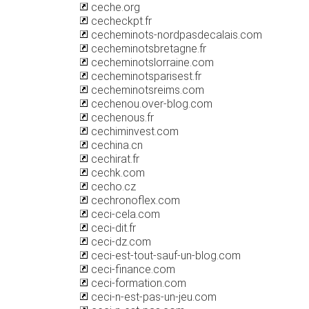
ceche.org
cecheckpt.fr
cecheminots-nordpasdecalais.com
cecheminotsbretagne.fr
cecheminotslorraine.com
cecheminotsparisest.fr
cecheminotsreims.com
cechenou.over-blog.com
cechenous.fr
cechiminvest.com
cechina.cn
cechirat.fr
cechk.com
cecho.cz
cechronoflex.com
ceci-cela.com
ceci-dit.fr
ceci-dz.com
ceci-est-tout-sauf-un-blog.com
ceci-finance.com
ceci-formation.com
ceci-n-est-pas-un-jeu.com