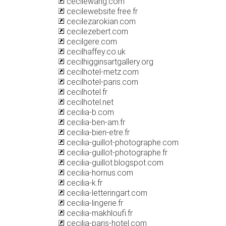
cecilewang.com
cecilewebsite.free.fr
cecilezarokian.com
cecilezebert.com
cecilgere.com
cecilhaffey.co.uk
cecilhigginsartgallery.org
cecilhotel-metz.com
cecilhotel-paris.com
cecilhotel.fr
cecilhotel.net
cecilia-b.com
cecilia-ben-am.fr
cecilia-bien-etre.fr
cecilia-guillot-photographe.com
cecilia-guillot-photographe.fr
cecilia-guillot.blogspot.com
cecilia-hornus.com
cecilia-k.fr
cecilia-letteringart.com
cecilia-lingerie.fr
cecilia-makhloufi.fr
cecilia-paris-hotel.com