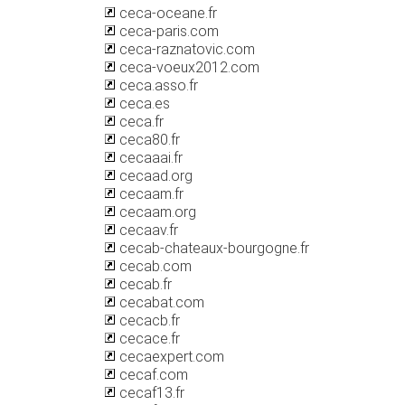
ceca-oceane.fr
ceca-paris.com
ceca-raznatovic.com
ceca-voeux2012.com
ceca.asso.fr
ceca.es
ceca.fr
ceca80.fr
cecaaai.fr
cecaad.org
cecaam.fr
cecaam.org
cecaav.fr
cecab-chateaux-bourgogne.fr
cecab.com
cecab.fr
cecabat.com
cecacb.fr
cecace.fr
cecaexpert.com
cecaf.com
cecaf13.fr