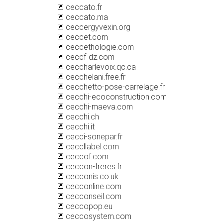
ceccato.fr
ceccato.ma
ceccergyvexin.org
ceccet.com
ceccethologie.com
ceccf-dz.com
ceccharlevoix.qc.ca
cecchelani.free.fr
cecchetto-pose-carrelage.fr
cecchi-ecoconstruction.com
cecchi-maeva.com
cecchi.ch
cecchi.it
cecci-sonepar.fr
ceccllabel.com
ceccof.com
ceccon-freres.fr
cecconis.co.uk
cecconline.com
cecconseil.com
ceccopop.eu
ceccosystem.com