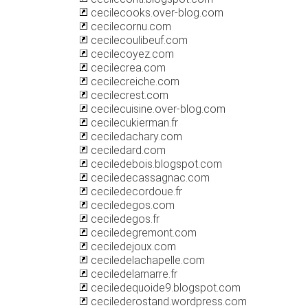
cecilecooks.over-blog.com
cecilecornu.com
cecilecoulibeuf.com
cecilecoyez.com
cecilecrea.com
cecilecreiche.com
cecilecrest.com
cecilecuisine.over-blog.com
cecilecukierman.fr
ceciledachary.com
ceciledard.com
ceciledebois.blogspot.com
ceciledecassagnac.com
ceciledecordoue.fr
ceciledegos.com
ceciledegos.fr
ceciledegremont.com
ceciledejoux.com
ceciledelachapelle.com
ceciledelamarre.fr
ceciledequoide9.blogspot.com
cecilederostand.wordpress.com