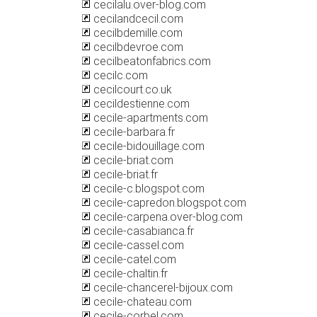
cecilalu.over-blog.com
cecilandcecil.com
cecilbdemille.com
cecilbdevroe.com
cecilbeatonfabrics.com
cecilc.com
cecilcourt.co.uk
cecildestienne.com
cecile-apartments.com
cecile-barbara.fr
cecile-bidouillage.com
cecile-briat.com
cecile-briat.fr
cecile-c.blogspot.com
cecile-capredon.blogspot.com
cecile-carpena.over-blog.com
cecile-casabianca.fr
cecile-cassel.com
cecile-catel.com
cecile-chaltin.fr
cecile-chancerel-bijoux.com
cecile-chateau.com
cecile-corbel.com