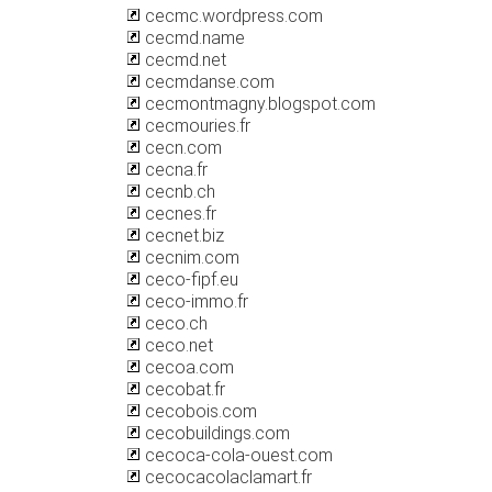
cecmc.wordpress.com
cecmd.name
cecmd.net
cecmdanse.com
cecmontmagny.blogspot.com
cecmouries.fr
cecn.com
cecna.fr
cecnb.ch
cecnes.fr
cecnet.biz
cecnim.com
ceco-fipf.eu
ceco-immo.fr
ceco.ch
ceco.net
cecoa.com
cecobat.fr
cecobois.com
cecobuildings.com
cecoca-cola-ouest.com
cecocacolaclamart.fr