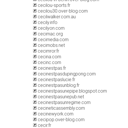
cecilou-sports.fr
cecilou30.over-blog.com
cecilwalker.com.au
cecily.info
cecilyon.com
cecimac.org
cecimedia.com
cecimobs.net
cecimror.fr
cecina.com
cecinc.com
cecinestpas.fr
cecinestpasdupingpong.com
cecinestpaslucie.fr
cecinestpasunblog.fr
cecinestpasunepipe.blogspot.com
cecinestpasunepub.net
cecinestpasunregime.com
cecineticassembly.com
cecinewyork.com
cecipop.over-blog.com
cecir.fr