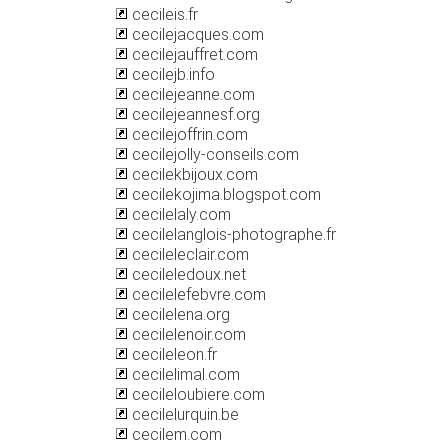
cecileis.fr
cecilejacques.com
cecilejauffret.com
cecilejb.info
cecilejeanne.com
cecilejeannesf.org
cecilejoffrin.com
cecilejolly-conseils.com
cecilekbijoux.com
cecilekojima.blogspot.com
cecilelaly.com
cecilelanglois-photographe.fr
cecileleclair.com
cecileledoux.net
cecilelefebvre.com
cecilelena.org
cecilelenoir.com
cecileleon.fr
cecilelimal.com
cecileloubiere.com
cecilelurquin.be
cecilem.com