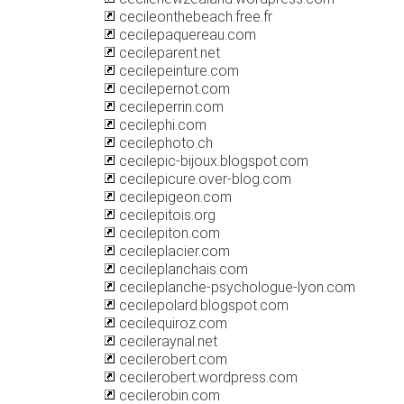
cecileonthebeach.free.fr
cecilepaquereau.com
cecileparent.net
cecilepeinture.com
cecilepernot.com
cecileperrin.com
cecilephi.com
cecilephoto.ch
cecilepic-bijoux.blogspot.com
cecilepicure.over-blog.com
cecilepigeon.com
cecilepitois.org
cecilepiton.com
cecileplacier.com
cecileplanchais.com
cecileplanche-psychologue-lyon.com
cecilepolard.blogspot.com
cecilequiroz.com
cecileraynal.net
cecilerobert.com
cecilerobert.wordpress.com
cecilerobin.com