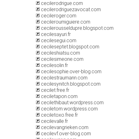
cecilerodrigue.com
cecilerodriguezavocat.com
cecileroger.com
cecileroumiguiere.com
cecilerousseldupre.blogspot.com
cecilesayuri.fr
cecilesegui.com
cecileseptet.blogspot.com
cecileshiatsu.com
cecilesimeone.com
cecilesolin.fr
cecilesophie.over-blog.com
cecilestraumann.com
cecilesynitch.blogspot.com
cecilet.free.fr
ceciletapon.com
cecilethibaut.wordpress.com
ceciletom.wordpress.com
ceciletoxo.free.fr
cecilevalle.fr
cecilevangrieken.com
cecilevf.over-blog.com