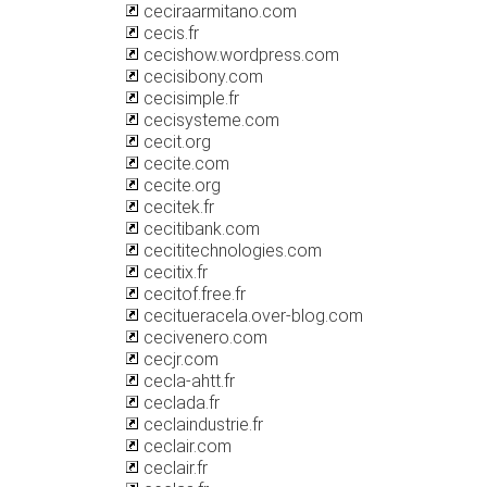
ceciraarmitano.com
cecis.fr
cecishow.wordpress.com
cecisibony.com
cecisimple.fr
cecisysteme.com
cecit.org
cecite.com
cecite.org
cecitek.fr
cecitibank.com
cecititechnologies.com
cecitix.fr
cecitof.free.fr
cecitueracela.over-blog.com
cecivenero.com
cecjr.com
cecla-ahtt.fr
ceclada.fr
ceclaindustrie.fr
ceclair.com
ceclair.fr