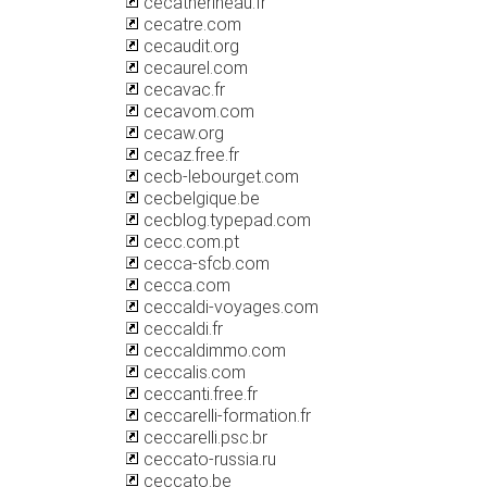
cecatherineau.fr
cecatre.com
cecaudit.org
cecaurel.com
cecavac.fr
cecavom.com
cecaw.org
cecaz.free.fr
cecb-lebourget.com
cecbelgique.be
cecblog.typepad.com
cecc.com.pt
cecca-sfcb.com
cecca.com
ceccaldi-voyages.com
ceccaldi.fr
ceccaldimmo.com
ceccalis.com
ceccanti.free.fr
ceccarelli-formation.fr
ceccarelli.psc.br
ceccato-russia.ru
ceccato.be