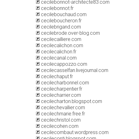
cecilebonnot-architecte83.com
cecilebonnot.fr
cecilebouchaud.com
cecileboucheron.fr
cecilebrigand.com
cecilebrode.over-blog.com
cecilecailliere.com
cecilecalichon.com
cecilecalichon.fr
cecilecanal.com
cecilecappozzo.com
cecilecasselfan.livejournal.com
cecilechaput.fr
cecilecharbonnel.com
cecilecharpentier.fr
cecilecharrier.com
cecilecharton.blogspot.com
cecilechevallier.com
cecilechmarie.free.fr
cecilechristol.com
cecilecohen.com
cecilecombaut.wordpress.com
cecileconti.blogspot.com