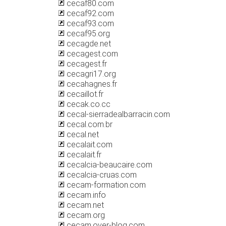
cecaf80.com
cecaf92.com
cecaf93.com
cecaf95.org
cecagde.net
cecagest.com
cecagest.fr
cecagri17.org
cecahagnes.fr
cecaillot.fr
cecak.co.cc
cecal-sierradealbarracin.com
cecal.com.br
cecal.net
cecalait.com
cecalait.fr
cecalcia-beaucaire.com
cecalcia-cruas.com
cecam-formation.com
cecam.info
cecam.net
cecam.org
cecam.over-blog.com