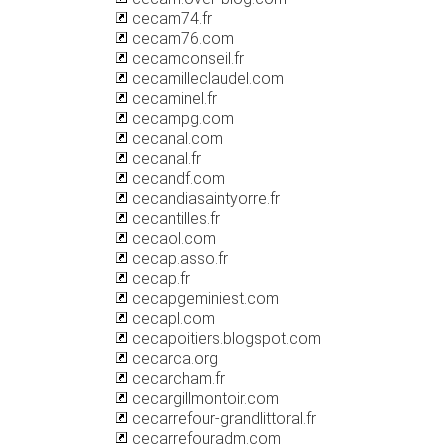
cecam74.fr
cecam76.com
cecamconseil.fr
cecamilleclaudel.com
cecaminel.fr
cecampg.com
cecanal.com
cecanal.fr
cecandf.com
cecandiasaintyorre.fr
cecantilles.fr
cecaol.com
cecap.asso.fr
cecap.fr
cecapgeminiest.com
cecapl.com
cecapoitiers.blogspot.com
cecarca.org
cecarcham.fr
cecargillmontoir.com
cecarrefour-grandlittoral.fr
cecarrefouradm.com