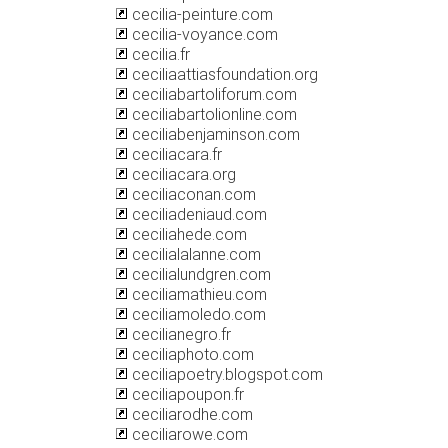
cecilia-peinture.com
cecilia-voyance.com
cecilia.fr
ceciliaattiasfoundation.org
ceciliabartoliforum.com
ceciliabartolionline.com
ceciliabenjaminson.com
ceciliacara.fr
ceciliacara.org
ceciliaconan.com
ceciliadeniaud.com
ceciliahede.com
cecilialalanne.com
cecilialundgren.com
ceciliamathieu.com
ceciliamoledo.com
cecilianegro.fr
ceciliaphoto.com
ceciliapoetry.blogspot.com
ceciliapoupon.fr
ceciliarodhe.com
ceciliarowe.com