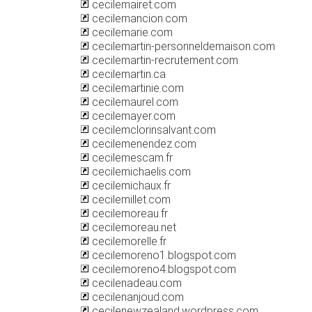
cecilemairet.com
cecilemancion.com
cecilemarie.com
cecilemartin-personneldemaison.com
cecilemartin-recrutement.com
cecilemartin.ca
cecilemartinie.com
cecilemaurel.com
cecilemayer.com
cecilemclorinsalvant.com
cecilemenendez.com
cecilemescam.fr
cecilemichaelis.com
cecilemichaux.fr
cecilemillet.com
cecilemoreau.fr
cecilemoreau.net
cecilemorelle.fr
cecilemoreno1.blogspot.com
cecilemoreno4.blogspot.com
cecilenadeau.com
cecilenanjoud.com
cecilenewzealand.wordpress.com