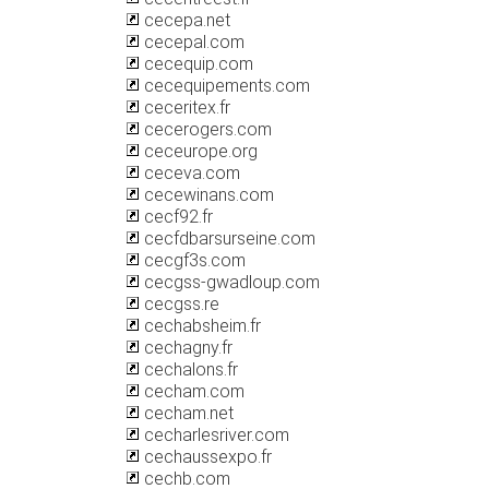
cecepa.net
cecepal.com
cecequip.com
cecequipements.com
ceceritex.fr
cecerogers.com
ceceurope.org
ceceva.com
cecewinans.com
cecf92.fr
cecfdbarsurseine.com
cecgf3s.com
cecgss-gwadloup.com
cecgss.re
cechabsheim.fr
cechagny.fr
cechalons.fr
cecham.com
cecham.net
cecharlesriver.com
cechaussexpo.fr
cechb.com