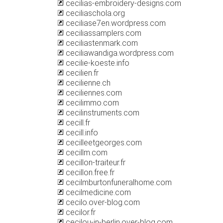
cecilias-embroidery-designs.com
ceciliaschola.org
ceciliase7en.wordpress.com
ceciliassamplers.com
ceciliastenmark.com
ceciliawandiga.wordpress.com
cecilie-koeste.info
cecilien.fr
cecilienne.ch
ceciliennes.com
cecilimmo.com
cecilinstruments.com
cecill.fr
cecill.info
cecilleetgeorges.com
cecillm.com
cecillon-traiteur.fr
cecillon.free.fr
cecilmburtonfuneralhome.com
cecilmedicine.com
cecilo.over-blog.com
cecilor.fr
cecilou-in-berlin.over-blog.com