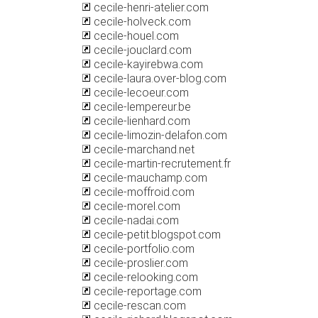
cecile-henri-atelier.com
cecile-holveck.com
cecile-houel.com
cecile-jouclard.com
cecile-kayirebwa.com
cecile-laura.over-blog.com
cecile-lecoeur.com
cecile-lempereur.be
cecile-lienhard.com
cecile-limozin-delafon.com
cecile-marchand.net
cecile-martin-recrutement.fr
cecile-mauchamp.com
cecile-moffroid.com
cecile-morel.com
cecile-nadai.com
cecile-petit.blogspot.com
cecile-portfolio.com
cecile-proslier.com
cecile-relooking.com
cecile-reportage.com
cecile-rescan.com