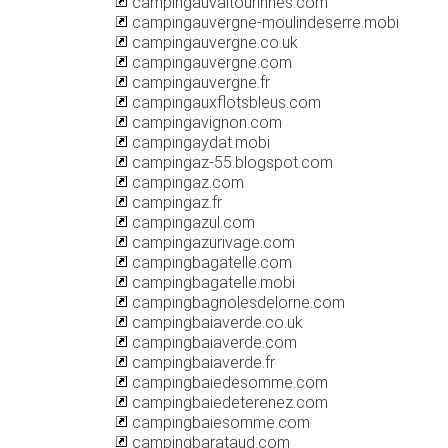
campingauvaltourinnes.com
campingauvergne-moulindeserre.mobi
campingauvergne.co.uk
campingauvergne.com
campingauvergne.fr
campingauxflotsbleus.com
campingavignon.com
campingaydat.mobi
campingaz-55.blogspot.com
campingaz.com
campingaz.fr
campingazul.com
campingazurivage.com
campingbagatelle.com
campingbagatelle.mobi
campingbagnolesdelorne.com
campingbaiaverde.co.uk
campingbaiaverde.com
campingbaiaverde.fr
campingbaiedesomme.com
campingbaiedeterenez.com
campingbaiesomme.com
campingbarataud.com