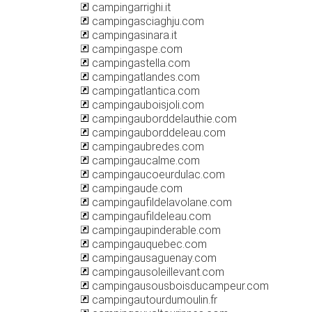
campingarrighi.it
campingasciaghju.com
campingasinara.it
campingaspe.com
campingastella.com
campingatlandes.com
campingatlantica.com
campingauboisjoli.com
campingauborddelauthie.com
campingauborddeleau.com
campingaubredes.com
campingaucalme.com
campingaucoeurdulac.com
campingaude.com
campingaufildelavolane.com
campingaufildeleau.com
campingaupinderable.com
campingauquebec.com
campingausaguenay.com
campingausoleillevant.com
campingausousboisducampeur.com
campingautourdumoulin.fr