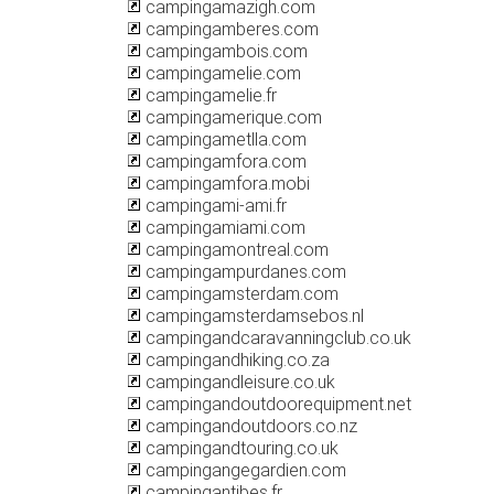
campingamazigh.com
campingamberes.com
campingambois.com
campingamelie.com
campingamelie.fr
campingamerique.com
campingametlla.com
campingamfora.com
campingamfora.mobi
campingami-ami.fr
campingamiami.com
campingamontreal.com
campingampurdanes.com
campingamsterdam.com
campingamsterdamsebos.nl
campingandcaravanningclub.co.uk
campingandhiking.co.za
campingandleisure.co.uk
campingandoutdoorequipment.net
campingandoutdoors.co.nz
campingandtouring.co.uk
campingangegardien.com
campingantibes.fr