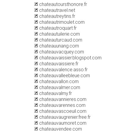
chateautoursthonore.fr
chateautravel.net
chateautreytins.fr
chateautrimoulet.com
chateautroquart.fr
chateautuilerie.com
chateauturcaud.com
chateauunang.com
chateauvacquey.com
chateauvaissier.blogspot.com
chateauvaissiere.fr
chateauvalence.asso.fr
chateauvalleebleue.com
chateauvallon.com
chateauvalmer.com
chateauvalmy.fr
chateauvannieres.com
chateauvarennes.com
chateauvascoeuil.com
chateauvaugrenier.free.fr
chateauvaumoret.com
chateauvendee.com