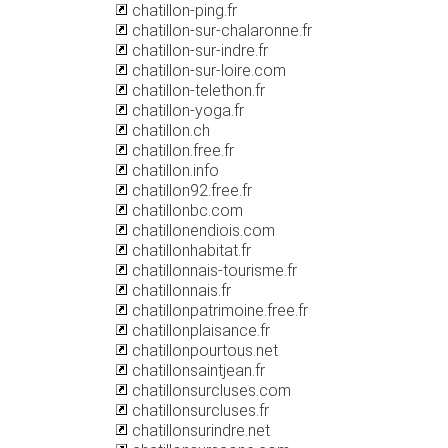
chatillon-ping.fr
chatillon-sur-chalaronne.fr
chatillon-sur-indre.fr
chatillon-sur-loire.com
chatillon-telethon.fr
chatillon-yoga.fr
chatillon.ch
chatillon.free.fr
chatillon.info
chatillon92.free.fr
chatillonbc.com
chatillonendiois.com
chatillonhabitat.fr
chatillonnais-tourisme.fr
chatillonnais.fr
chatillonpatrimoine.free.fr
chatillonplaisance.fr
chatillonpourtous.net
chatillonsaintjean.fr
chatillonsurcluses.com
chatillonsurcluses.fr
chatillonsurindre.net