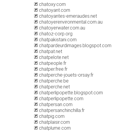
chatoxy.com
chatoyant.com
chatoyantes-emeraudes.net
chatoyerenvironmental.com.au
chatoyerwater.com.au
chatoz-corp.org
chatpakistani.com
chatpardeurdimages.blogspot.com
chatpat.net
chatpelote.net
chatpeople.fr
chatper.free.fr
chatperche-jouets-orsay.fr
chatperche.be
chatperche.net
chatperlipopette.blogspot.com
chatperlipopette.com
chatpersan.com
chatpersanchinchilla.fr
chatpig.com
chatplaisir.com
chatplume.com