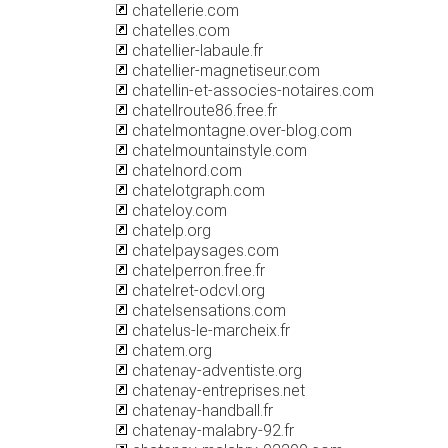
chatellerie.com
chatelles.com
chatellier-labaule.fr
chatellier-magnetiseur.com
chatellin-et-associes-notaires.com
chatellroute86.free.fr
chatelmontagne.over-blog.com
chatelmountainstyle.com
chatelnord.com
chatelotgraph.com
chateloy.com
chatelp.org
chatelpaysages.com
chatelperron.free.fr
chatelret-odcvl.org
chatelsensations.com
chatelus-le-marcheix.fr
chatem.org
chatenay-adventiste.org
chatenay-entreprises.net
chatenay-handball.fr
chatenay-malabry-92.fr