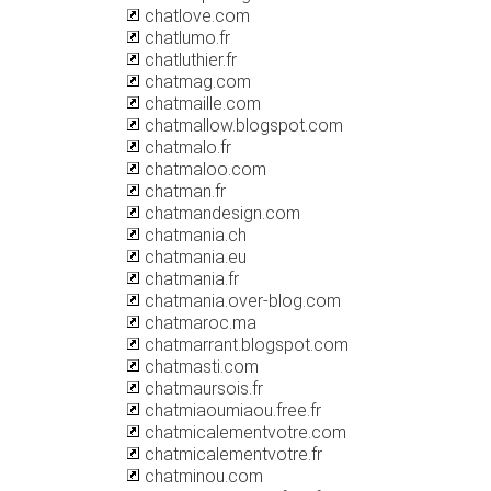
chatlove.com
chatlumo.fr
chatluthier.fr
chatmag.com
chatmaille.com
chatmallow.blogspot.com
chatmalo.fr
chatmaloo.com
chatman.fr
chatmandesign.com
chatmania.ch
chatmania.eu
chatmania.fr
chatmania.over-blog.com
chatmaroc.ma
chatmarrant.blogspot.com
chatmasti.com
chatmaursois.fr
chatmiaoumiaou.free.fr
chatmicalementvotre.com
chatmicalementvotre.fr
chatminou.com