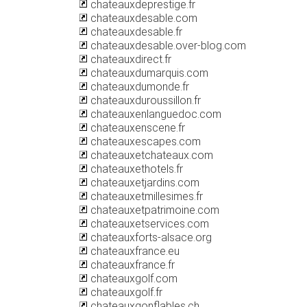
chateauxdeprestige.fr
chateauxdesable.com
chateauxdesable.fr
chateauxdesable.over-blog.com
chateauxdirect.fr
chateauxdumarquis.com
chateauxdumonde.fr
chateauxduroussillon.fr
chateauxenlanguedoc.com
chateauxenscene.fr
chateauxescapes.com
chateauxetchateaux.com
chateauxethotels.fr
chateauxetjardins.com
chateauxetmillesimes.fr
chateauxetpatrimoine.com
chateauxetservices.com
chateauxforts-alsace.org
chateauxfrance.eu
chateauxfrance.fr
chateauxgolf.com
chateauxgolf.fr
chateauxgonflables.ch