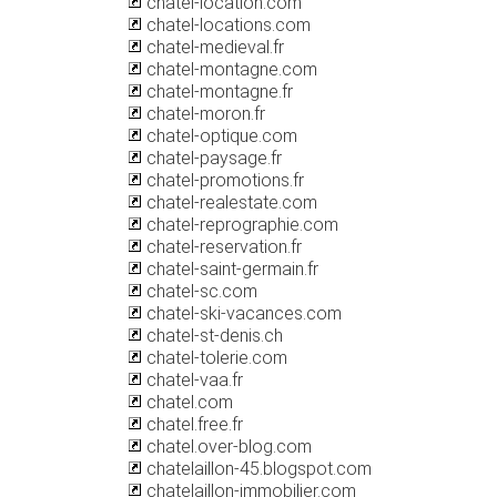
chatel-location.com
chatel-locations.com
chatel-medieval.fr
chatel-montagne.com
chatel-montagne.fr
chatel-moron.fr
chatel-optique.com
chatel-paysage.fr
chatel-promotions.fr
chatel-realestate.com
chatel-reprographie.com
chatel-reservation.fr
chatel-saint-germain.fr
chatel-sc.com
chatel-ski-vacances.com
chatel-st-denis.ch
chatel-tolerie.com
chatel-vaa.fr
chatel.com
chatel.free.fr
chatel.over-blog.com
chatelaillon-45.blogspot.com
chatelaillon-immobilier.com