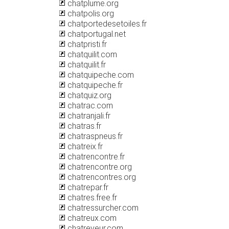
chatplume.org
chatpolis.org
chatportedesetoiles.fr
chatportugal.net
chatpristi.fr
chatquilit.com
chatquilit.fr
chatquipeche.com
chatquipeche.fr
chatquiz.org
chatrac.com
chatranjali.fr
chatras.fr
chatraspneus.fr
chatreix.fr
chatrencontre.fr
chatrencontre.org
chatrencontres.org
chatrepar.fr
chatres.free.fr
chatressurcher.com
chatreux.com
chatreveur.com