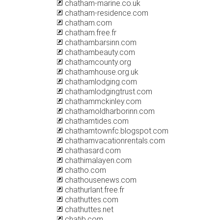
chatham-marine.co.uk
chatham-residence.com
chatham.com
chatham.free.fr
chathambarsinn.com
chathambeauty.com
chathamcounty.org
chathamhouse.org.uk
chathamlodging.com
chathamlodgingtrust.com
chathammckinley.com
chathamoldharborinn.com
chathamtides.com
chathamtownfc.blogspot.com
chathamvacationrentals.com
chathasard.com
chathimalayen.com
chatho.com
chathousenews.com
chathurlant.free.fr
chathuttes.com
chathuttes.net
chatib.com