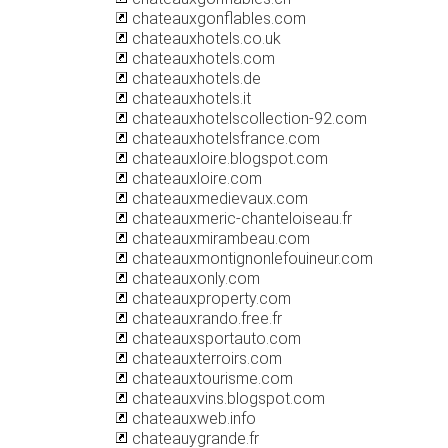
chateauxgonflables.com
chateauxhotels.co.uk
chateauxhotels.com
chateauxhotels.de
chateauxhotels.it
chateauxhotelscollection-92.com
chateauxhotelsfrance.com
chateauxloire.blogspot.com
chateauxloire.com
chateauxmedievaux.com
chateauxmeric-chanteloiseau.fr
chateauxmirambeau.com
chateauxmontignonlefouineur.com
chateauxonly.com
chateauxproperty.com
chateauxrando.free.fr
chateauxsportauto.com
chateauxterroirs.com
chateauxtourisme.com
chateauxvins.blogspot.com
chateauxweb.info
chateauygrande.fr