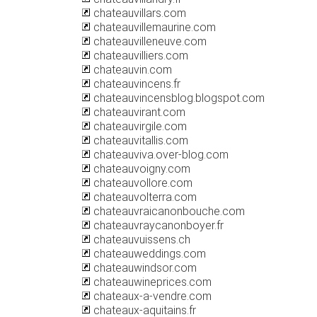
chateauvillars.com
chateauvillemaurine.com
chateauvilleneuve.com
chateauvilliers.com
chateauvin.com
chateauvincens.fr
chateauvincensblog.blogspot.com
chateauvirant.com
chateauvirgile.com
chateauvitallis.com
chateauviva.over-blog.com
chateauvoigny.com
chateauvollore.com
chateauvolterra.com
chateauvraicanonbouche.com
chateauvraycanonboyer.fr
chateauvuissens.ch
chateauweddings.com
chateauwindsor.com
chateauwineprices.com
chateaux-a-vendre.com
chateaux-aquitains.fr