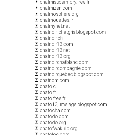
chatmisticarmory.free.fr
chatmizen.com
chatmosphere.org
chatmouettes.fr
chatmynet.net
chatnoir-chatgris.blogspot.com
chatnoir.ch
chatnoir13.com
chatnoir13.net
chatnoir13.org
chatnoirchatblanc.com
chatnoircompagnie.com
chatnoirquebec.blogspot.com
chatnom.com
chato.cl
chato.fr
chato.free.fr
chato13jumelage.blogspot.com
chatocha.com
chatodo.com
chatodo.org
chatofwakulla.org
chatoloc.com