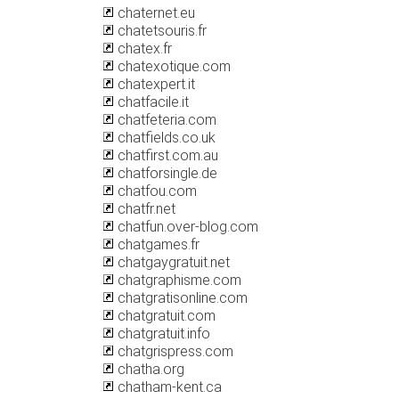
chaternet.eu
chatetsouris.fr
chatex.fr
chatexotique.com
chatexpert.it
chatfacile.it
chatfeteria.com
chatfields.co.uk
chatfirst.com.au
chatforsingle.de
chatfou.com
chatfr.net
chatfun.over-blog.com
chatgames.fr
chatgaygratuit.net
chatgraphisme.com
chatgratisonline.com
chatgratuit.com
chatgratuit.info
chatgrispress.com
chatha.org
chatham-kent.ca