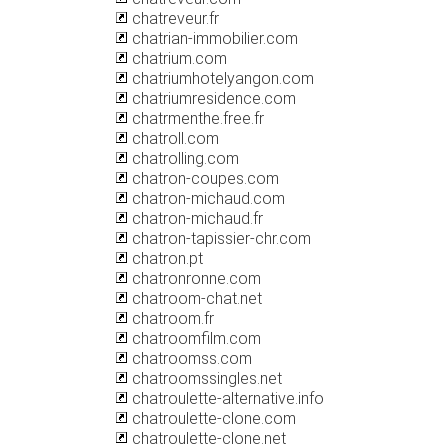
chatreveur.fr
chatrian-immobilier.com
chatrium.com
chatriumhotelyangon.com
chatriumresidence.com
chatrmenthe.free.fr
chatroll.com
chatrolling.com
chatron-coupes.com
chatron-michaud.com
chatron-michaud.fr
chatron-tapissier-chr.com
chatron.pt
chatronronne.com
chatroom-chat.net
chatroom.fr
chatroomfilm.com
chatroomss.com
chatroomssingles.net
chatroulette-alternative.info
chatroulette-clone.com
chatroulette-clone.net