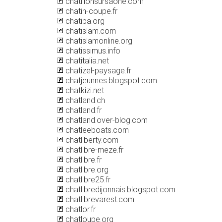
chatillonsursaone.com
chatin-coupe.fr
chatipa.org
chatislam.com
chatislamonline.org
chatissimus.info
chatitalia.net
chatizel-paysage.fr
chatjeunnes.blogspot.com
chatkizi.net
chatland.ch
chatland.fr
chatland.over-blog.com
chatleeboats.com
chatliberty.com
chatlibre-meze.fr
chatlibre.fr
chatlibre.org
chatlibre25.fr
chatlibredijonnais.blogspot.com
chatlibrevarest.com
chatlor.fr
chatloupe.org