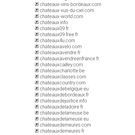
chateaux-vins-bordeaux.com
chateaux-vus-du-ciel.com
chateaux-world.com
chateaux.info
chateaux09.fr
chateaux09.free.fr
chateaux4u.com
chateauxavelo.com
chateauxavendre.fr
chateauxavendreenfrance.fr
chateauxcailley.com
chateauxcharlotte.be
chateauxclasses.com
chateauxcountry.com
chateauxdebelgique.eu
chateauxdebordeaux.fr
chateauxdejustice.info
chateauxdeladoire.fr
chateauxdelameuse.be
chateauxdelameuse.eu
chateauxdemeures.com
chateauxdemeures.fr