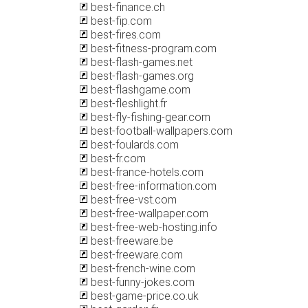
best-finance.ch
best-fip.com
best-fires.com
best-fitness-program.com
best-flash-games.net
best-flash-games.org
best-flashgame.com
best-fleshlight.fr
best-fly-fishing-gear.com
best-football-wallpapers.com
best-foulards.com
best-fr.com
best-france-hotels.com
best-free-information.com
best-free-vst.com
best-free-wallpaper.com
best-free-web-hosting.info
best-freeware.be
best-freeware.com
best-french-wine.com
best-funny-jokes.com
best-game-price.co.uk