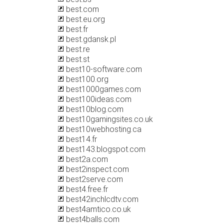
best.com
best.eu.org
best.fr
best.gdansk.pl
best.re
best.st
best10-software.com
best100.org
best1000games.com
best100ideas.com
best10blog.com
best10gamingsites.co.uk
best10webhosting.ca
best14.fr
best143.blogspot.com
best2a.com
best2inspect.com
best2serve.com
best4.free.fr
best42inchlcdtv.com
best4amtico.co.uk
best4balls.com