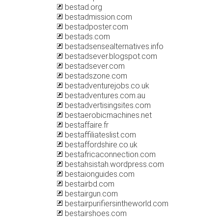
bestad.org
bestadmission.com
bestadposter.com
bestads.com
bestadsensealternatives.info
bestadsever.blogspot.com
bestadsever.com
bestadszone.com
bestadventurejobs.co.uk
bestadventures.com.au
bestadvertisingsites.com
bestaerobicmachines.net
bestaffaire.fr
bestaffiliateslist.com
bestaffordshire.co.uk
bestafricaconnection.com
bestahsistah.wordpress.com
bestaionguides.com
bestairbd.com
bestairgun.com
bestairpurifiersintheworld.com
bestairshoes.com