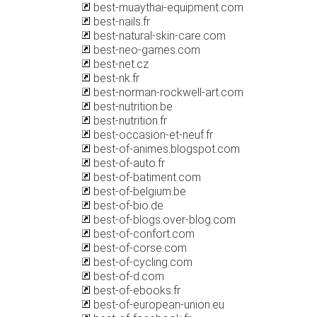
best-muaythai-equipment.com
best-nails.fr
best-natural-skin-care.com
best-neo-games.com
best-net.cz
best-nk.fr
best-norman-rockwell-art.com
best-nutrition.be
best-nutrition.fr
best-occasion-et-neuf.fr
best-of-animes.blogspot.com
best-of-auto.fr
best-of-batiment.com
best-of-belgium.be
best-of-bio.de
best-of-blogs.over-blog.com
best-of-confort.com
best-of-corse.com
best-of-cycling.com
best-of-d.com
best-of-ebooks.fr
best-of-european-union.eu