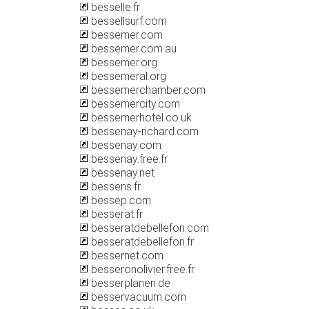
besselle.fr
bessellsurf.com
bessemer.com
bessemer.com.au
bessemer.org
bessemeral.org
bessemerchamber.com
bessemercity.com
bessemerhotel.co.uk
bessenay-richard.com
bessenay.com
bessenay.free.fr
bessenay.net
bessens.fr
bessep.com
besserat.fr
besseratdebellefon.com
besseratdebellefon.fr
bessernet.com
besseronolivier.free.fr
besserplanen.de
besservacuum.com