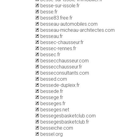
besse-sur-issole.fr
besse.fr
besse83.free.fr
besseau-automobiles.com
besseau-micheau-architectes.com
besseau.fr
bessec-chausseur.fr
bessec-rennes.fr
bessec.fr
bessecchausseur.com
bessecchausseur.fr
besseconsultants.com
bessed.com
bessede-dupleix.fr
bessede.fr
bessege.fr
besseges.fr
besseges.net
bessegesbasketclub.com
bessegesbasketclub.fr
besseiche.com
bessel.org