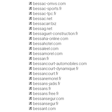
bessac-omvs.com
bessac-sports.fr
bessac-tpc.fr
bessac.net
bessacarr.biz
bessag.net
bessaguet-construction.fr
bessaha-online.com
bessahotel.com
bessaleel.com
bessamorel.com
bessan.fr
bessancourt-automobiles.com
bessancourt-dynamique.fr
bessancourt.fr
bessanemorel.fr
bessans-jadis.fr
bessans.fr
bessans.free.fr
bessansegur.com
bessansegur.fr
bessant.com