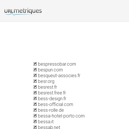
bespressobar.com
bespun.com
besqueut-associes.fr
besr.org
besrest.fr
besrest.free.fr
bess-design.fr
bess-official.com
bess-rolle.de
bessa-hotel-porto.com
bessa.it
bessab.net