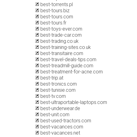
best-torrents.pl
best-tours.biz
best-tours.com
best-tours.fr
best-toys-ever.com
best-trade-car.com
best-trading.co.uk
best-training-sites.co.uk
best-transitaire.com
best-travel-deals-tips.com
best-treadmill-guide.com
best-treatment-for-acne.com
best-trip.at
best-tronics.com
best-tunisie.com
best-tv.com
best-ultraportable-laptops.com
best-underwear.de
best-unit.com
best-used-tractors.com
best-vacances.com
best-vacances.net