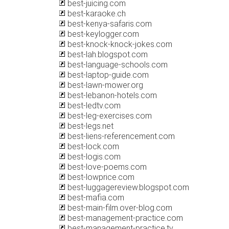
best-juicing.com
best-karaoke.ch
best-kenya-safaris.com
best-keylogger.com
best-knock-knock-jokes.com
best-lah.blogspot.com
best-language-schools.com
best-laptop-guide.com
best-lawn-mower.org
best-lebanon-hotels.com
best-ledtv.com
best-leg-exercises.com
best-legs.net
best-liens-referencement.com
best-lock.com
best-logis.com
best-love-poems.com
best-lowprice.com
best-luggagereview.blogspot.com
best-mafia.com
best-main-film.over-blog.com
best-management-practice.com
best-management-practice.tv