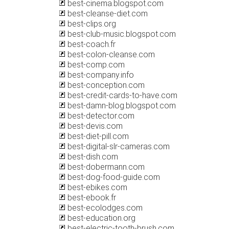
best-cinema.blogspot.com
best-cleanse-diet.com
best-clips.org
best-club-music.blogspot.com
best-coach.fr
best-colon-cleanse.com
best-comp.com
best-company.info
best-conception.com
best-credit-cards-to-have.com
best-damn-blog.blogspot.com
best-detector.com
best-devis.com
best-diet-pill.com
best-digital-slr-cameras.com
best-dish.com
best-dobermann.com
best-dog-food-guide.com
best-ebikes.com
best-ebook.fr
best-ecolodges.com
best-education.org
best-electric-tooth-brush.com