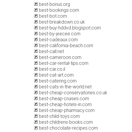
best-bonus.org
best-bookings.com
best-bot.com
best-breakdown.co.uk
best-buy-hddvd.blogspot.com
best-by-jeecee.com
best-cadeaux.com
best-california-beach.com
best-call.net
best-cameroon.com
best-car-rental-tips.com
best-car.co.il
best-cat-art.com
best-catering.com
best-cats-in-the-world.net
best-cheap-conservatories.co.uk
best-cheap-cruises.com
best-cheap-hotels-in.com
best-cheap-pharmacy.com
best-child-toys.com
best-childrens-books.com
best-chocolate-recipes.com