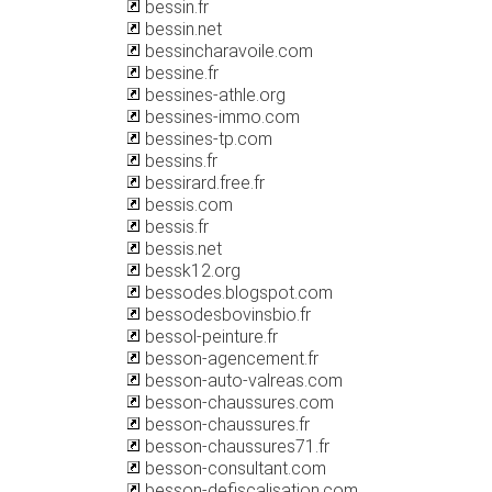
bessin.fr
bessin.net
bessincharavoile.com
bessine.fr
bessines-athle.org
bessines-immo.com
bessines-tp.com
bessins.fr
bessirard.free.fr
bessis.com
bessis.fr
bessis.net
bessk12.org
bessodes.blogspot.com
bessodesbovinsbio.fr
bessol-peinture.fr
besson-agencement.fr
besson-auto-valreas.com
besson-chaussures.com
besson-chaussures.fr
besson-chaussures71.fr
besson-consultant.com
besson-defiscalisation.com