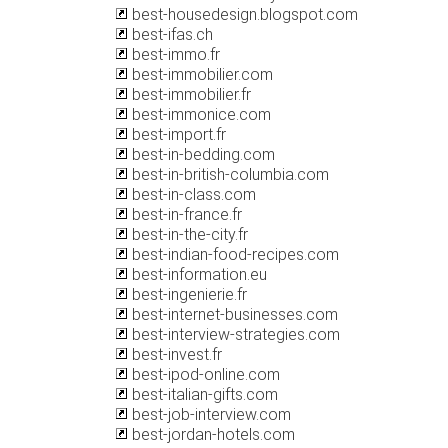
best-housedesign.blogspot.com
best-ifas.ch
best-immo.fr
best-immobilier.com
best-immobilier.fr
best-immonice.com
best-import.fr
best-in-bedding.com
best-in-british-columbia.com
best-in-class.com
best-in-france.fr
best-in-the-city.fr
best-indian-food-recipes.com
best-information.eu
best-ingenierie.fr
best-internet-businesses.com
best-interview-strategies.com
best-invest.fr
best-ipod-online.com
best-italian-gifts.com
best-job-interview.com
best-jordan-hotels.com