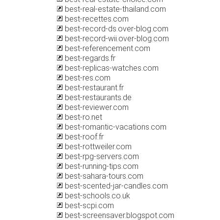
best-real-estate-thailand.com
best-recettes.com
best-record-ds.over-blog.com
best-record-wii.over-blog.com
best-referencement.com
best-regards.fr
best-replicas-watches.com
best-res.com
best-restaurant.fr
best-restaurants.de
best-reviewer.com
best-ro.net
best-romantic-vacations.com
best-roof.fr
best-rottweiler.com
best-rpg-servers.com
best-running-tips.com
best-sahara-tours.com
best-scented-jar-candles.com
best-schools.co.uk
best-scpi.com
best-screensaver.blogspot.com