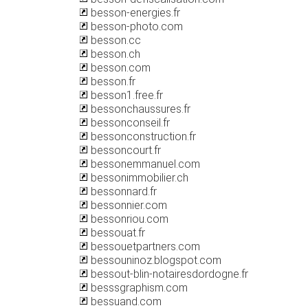
besson-energies.fr
besson-photo.com
besson.cc
besson.ch
besson.com
besson.fr
besson1.free.fr
bessonchaussures.fr
bessonconseil.fr
bessonconstruction.fr
bessoncourt.fr
bessonemmanuel.com
bessonimmobilier.ch
bessonnard.fr
bessonnier.com
bessonriou.com
bessouat.fr
bessouetpartners.com
bessouninoz.blogspot.com
bessout-blin-notairesdordogne.fr
besssgraphism.com
bessuand.com