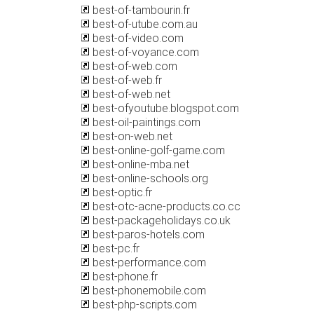
best-of-tambourin.fr
best-of-utube.com.au
best-of-video.com
best-of-voyance.com
best-of-web.com
best-of-web.fr
best-of-web.net
best-ofyoutube.blogspot.com
best-oil-paintings.com
best-on-web.net
best-online-golf-game.com
best-online-mba.net
best-online-schools.org
best-optic.fr
best-otc-acne-products.co.cc
best-packageholidays.co.uk
best-paros-hotels.com
best-pc.fr
best-performance.com
best-phone.fr
best-phonemobile.com
best-php-scripts.com