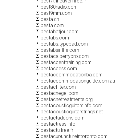
best7thheaven.free.fr
best80radio.com
best9mm.com
besta.ch
besta.com
bestabatjour.com
bestabs.com
bestabs.typepad.com
bestabsinthe.com
bestacaiberrypro.com
bestaccenttraining.com
bestaccess.com
bestaccommodationba.com
bestaccommodationguide.com.au
bestacfilter.com
bestacnegel.com
bestacnetreatments.org
bestacousticguitarsinfo.com
bestacousticguitarstrings.net
bestactaddons.com
bestactress.info
bestactu.free.fr
bestacupunctureintoronto.com