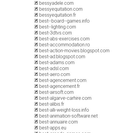
bessyadele.com
bessyequitation.com
bessyequitation.fr
best--board--games.info
best--lighting.com
best-3dtvs.com
best-abs-exercises.com
best-accommodation.ro
best-action-movies.blogspot.com
best-ad.blogspot.com
best-adams.com
best-adsl.com
best-aero.com
best-agencement.com
best-agencement.fr
best-airsoft.com
best-algarve-carhire.com
best-alibis.fr
best-alli-weight-loss.info
best-animation-software.net
best-annuaire.com
best-apps.eu