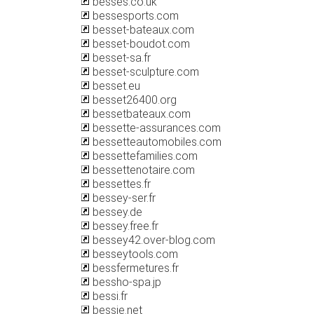
besses.co.uk
bessesports.com
besset-bateaux.com
besset-boudot.com
besset-sa.fr
besset-sculpture.com
besset.eu
besset26400.org
bessetbateaux.com
bessette-assurances.com
bessetteautomobiles.com
bessettefamilies.com
bessettenotaire.com
bessettes.fr
bessey-ser.fr
bessey.de
bessey.free.fr
bessey42.over-blog.com
besseytools.com
bessfermetures.fr
bessho-spa.jp
bessi.fr
bessie.net