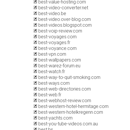
best-value-hosting.com
best-video-converter.net
best-video.be
best-video.over-blog.com
best-videos.blogspot.com
best-voip-review.com
best-voyages.com
best-voyages.fr
best-voyance.com
best-vpn.com
best-wallpapers.com
best-warez-forum.eu
best-watch.fr
best-way-to-quit-smoking.com
best-ways.com
best-web-directories.com
best-web.fr
best-webhost-review.com
best-western-hotel-hermitage.com
best-western-hotelkregenn.com
best-yachts.com
best-you-tube-videos.com.au
best.bs