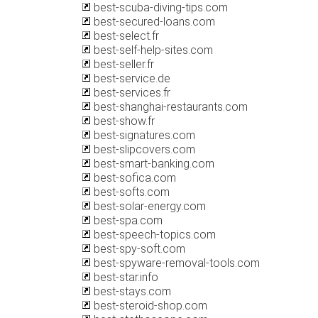
best-scuba-diving-tips.com
best-secured-loans.com
best-select.fr
best-self-help-sites.com
best-seller.fr
best-service.de
best-services.fr
best-shanghai-restaurants.com
best-show.fr
best-signatures.com
best-slipcovers.com
best-smart-banking.com
best-sofica.com
best-softs.com
best-solar-energy.com
best-spa.com
best-speech-topics.com
best-spy-soft.com
best-spyware-removal-tools.com
best-star.info
best-stays.com
best-steroid-shop.com