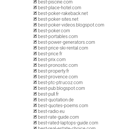
best-piscine.com
best-place-hotel.com
best-poker-rakeback.net
best-poker-sites.net
best-poker-videos.blogspot.com
best-poker.com
best-portables.com
best-power-generators.com
best-price-ski-rental.com
best-price.fr
best-prix.com
best-pronostic.com
best-property.fr
best-provence.com
best-ptc-ptr.ucoz.com
best-pub.blogspot.com
best-pull.fr
best-quotation.de
best-quotes-poems.com
best-radio.eu
best-rate-guide.com
best-rated-laptops-guide.com
best-real-estate-choice.com