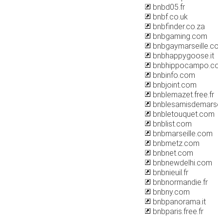
bnbd05.fr
bnbf.co.uk
bnbfinder.co.za
bnbgaming.com
bnbgaymarseille.c
bnbhappygoose.it
bnbhippocampo.c
bnbinfo.com
bnbjoint.com
bnblemazet.free.fr
bnblesamisdemarse
bnbletouquet.com
bnblist.com
bnbmarseille.com
bnbmetz.com
bnbnet.com
bnbnewdelhi.com
bnbnieuil.fr
bnbnormandie.fr
bnbny.com
bnbpanorama.it
bnbparis.free.fr