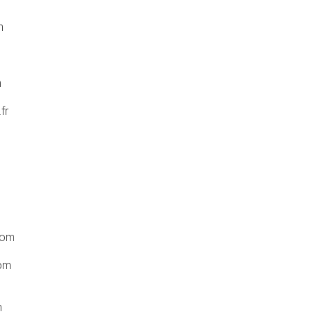
m
m
fr
com
om
m