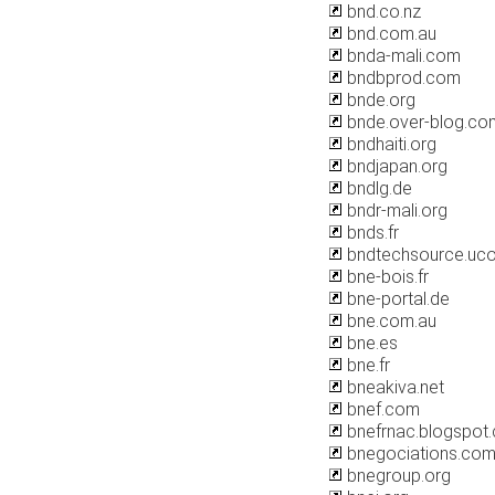
bnd.co.nz
bnd.com.au
bnda-mali.com
bndbprod.com
bnde.org
bnde.over-blog.co
bndhaiti.org
bndjapan.org
bndlg.de
bndr-mali.org
bnds.fr
bndtechsource.uc
bne-bois.fr
bne-portal.de
bne.com.au
bne.es
bne.fr
bneakiva.net
bnef.com
bnefrnac.blogspot
bnegociations.co
bnegroup.org