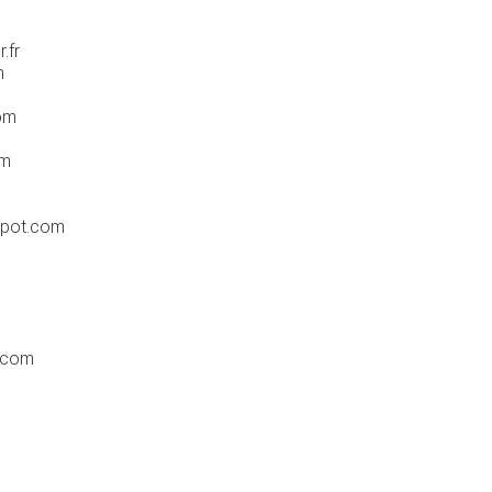
.fr
m
om
om
spot.com
s.com