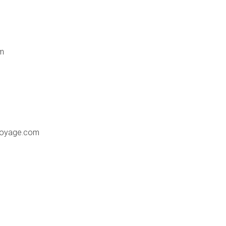
om
ttoyage.com