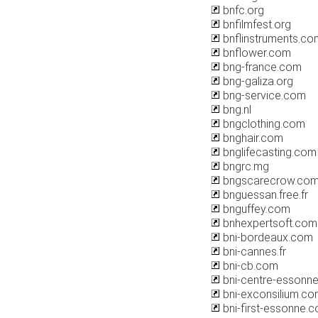
bnfc.org
bnfilmfest.org
bnflinstruments.co
bnflower.com
bng-france.com
bng-galiza.org
bng-service.com
bng.nl
bngclothing.com
bnghair.com
bnglifecasting.com
bngrc.mg
bngscarecrow.co
bnguessan.free.fr
bnguffey.com
bnhexpertsoft.com
bni-bordeaux.com
bni-cannes.fr
bni-cb.com
bni-centre-essonn
bni-exconsilium.c
bni-first-essonne.