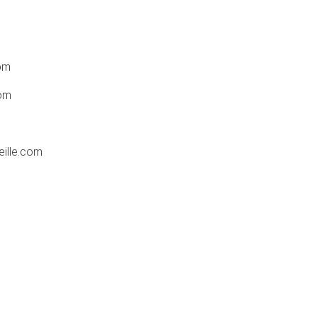
om
om
ille.com