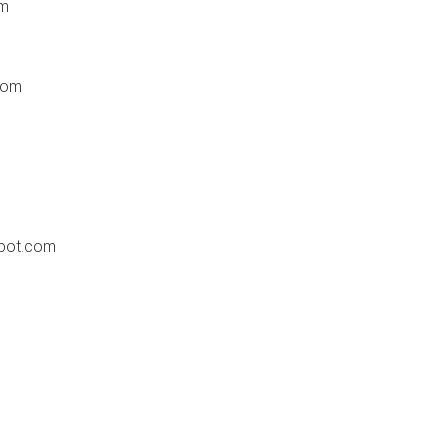
om
com
pot.com