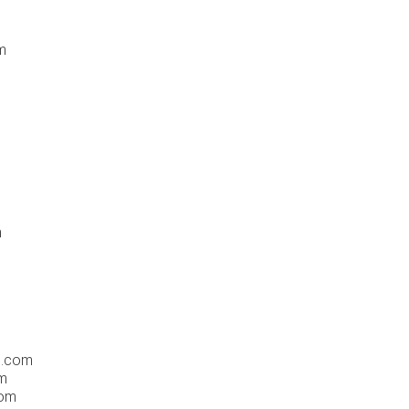
m
m
e.com
om
com