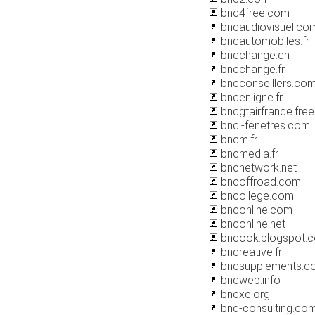
bnc4free.com
bncaudiovisuel.co
bncautomobiles.fr
bncchange.ch
bncchange.fr
bncconseillers.co
bncenligne.fr
bncgtairfrance.free.
bnci-fenetres.com
bncm.fr
bncmedia.fr
bncnetwork.net
bncoffroad.com
bncollege.com
bnconline.com
bnconline.net
bncook.blogspot.
bncreative.fr
bncsupplements.c
bncweb.info
bncxe.org
bnd-consulting.co