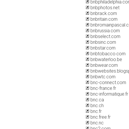
bnbphiladelphia.c
bnbphotos.net
bnbrack.com
bnbritain.com
bnbromainpascal.
bnbrussia.com
bnbselect.com
bnbsinc.com
bnbstar.com
bnbtobacco.com
bnbwaterloo.be
bnbwear.com
bnbwebsites.blogs
bnbwtc.com
bnc-connect.com
bnc-france.fr
bnc-informatique.fr
bnc.ca
bnc.ch
bnc.fr
bnc.free.fr
bnc.nc
bnc2.com