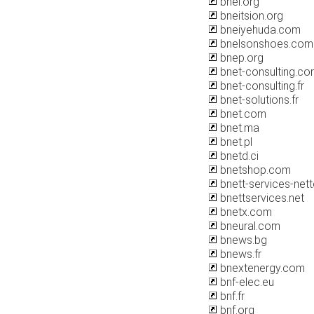
bnei.org
bneitsion.org
bneiyehuda.com
bnelsonshoes.com
bnep.org
bnet-consulting.c
bnet-consulting.fr
bnet-solutions.fr
bnet.com
bnet.ma
bnet.pl
bnetd.ci
bnetshop.com
bnett-services-ne
bnettservices.net
bnetx.com
bneural.com
bnews.bg
bnews.fr
bnextenergy.com
bnf-elec.eu
bnf.fr
bnf.org