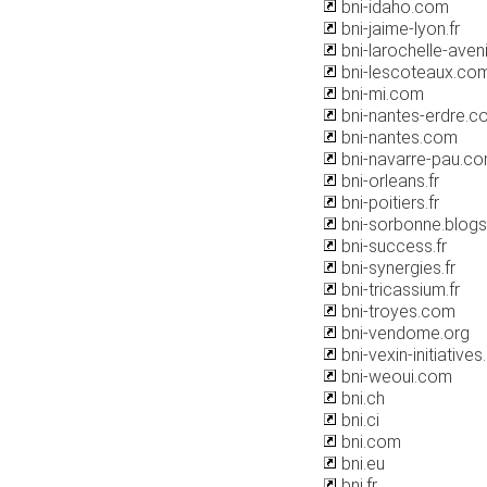
bni-idaho.com
bni-jaime-lyon.fr
bni-larochelle-avenir
bni-lescoteaux.co
bni-mi.com
bni-nantes-erdre.c
bni-nantes.com
bni-navarre-pau.c
bni-orleans.fr
bni-poitiers.fr
bni-sorbonne.blog
bni-success.fr
bni-synergies.fr
bni-tricassium.fr
bni-troyes.com
bni-vendome.org
bni-vexin-initiative
bni-weoui.com
bni.ch
bni.ci
bni.com
bni.eu
bni.fr