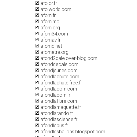
afolor.fr
afolworld.com
afom.fr
afom.ma
afom.org
afom34.com
afomav.fr
afomd.net
afometra.org
afond2cale.over-blog.com
afonddecale.com
afondjeunes.com
afondlachute.com
afondlachute.free.fr
afondlacom.com
afondlacom.fr
afondlafibre.com
afondlamaquette.fr
afondlarando.fr
afondlascience.fr
afondlebus.fr
afondlesballons.blogspot.com