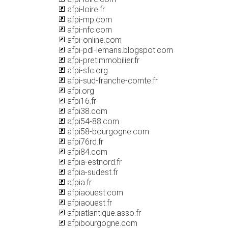
afpi-loire.fr
afpi-mp.com
afpi-nfc.com
afpi-online.com
afpi-pdl-lemans.blogspot.com
afpi-pretimmobilier.fr
afpi-sfc.org
afpi-sud-franche-comte.fr
afpi.org
afpi16.fr
afpi38.com
afpi54-88.com
afpi58-bourgogne.com
afpi76rd.fr
afpi84.com
afpia-estnord.fr
afpia-sudest.fr
afpia.fr
afpiaouest.com
afpiaouest.fr
afpiatlantique.asso.fr
afpibourgogne.com