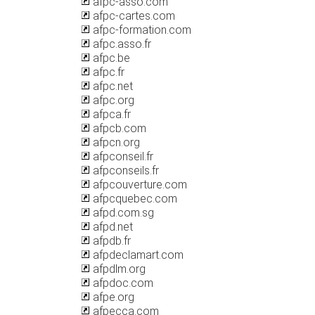
afpc-asso.com
afpc-cartes.com
afpc-formation.com
afpc.asso.fr
afpc.be
afpc.fr
afpc.net
afpc.org
afpca.fr
afpcb.com
afpcn.org
afpconseil.fr
afpconseils.fr
afpcouverture.com
afpcquebec.com
afpd.com.sg
afpd.net
afpdb.fr
afpdeclamart.com
afpdlm.org
afpdoc.com
afpe.org
afpecca.com