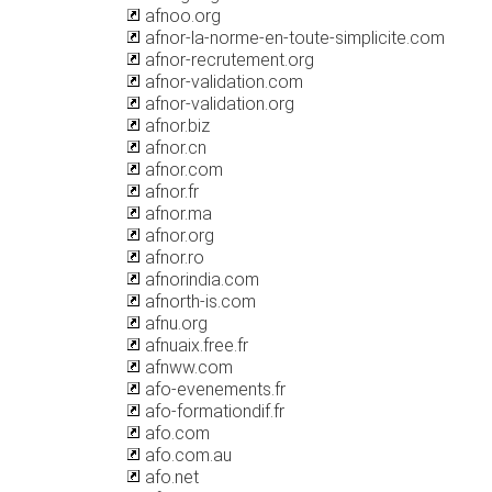
afnoo.org
afnor-la-norme-en-toute-simplicite.com
afnor-recrutement.org
afnor-validation.com
afnor-validation.org
afnor.biz
afnor.cn
afnor.com
afnor.fr
afnor.ma
afnor.org
afnor.ro
afnorindia.com
afnorth-is.com
afnu.org
afnuaix.free.fr
afnww.com
afo-evenements.fr
afo-formationdif.fr
afo.com
afo.com.au
afo.net