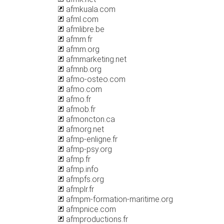
afmkuala.com
afml.com
afmlibre.be
afmm.fr
afmm.org
afmmarketing.net
afmnb.org
afmo-osteo.com
afmo.com
afmo.fr
afmob.fr
afmoncton.ca
afmorg.net
afmp-enligne.fr
afmp-psy.org
afmp.fr
afmp.info
afmpfs.org
afmplr.fr
afmpm-formation-maritime.org
afmpnice.com
afmproductions.fr