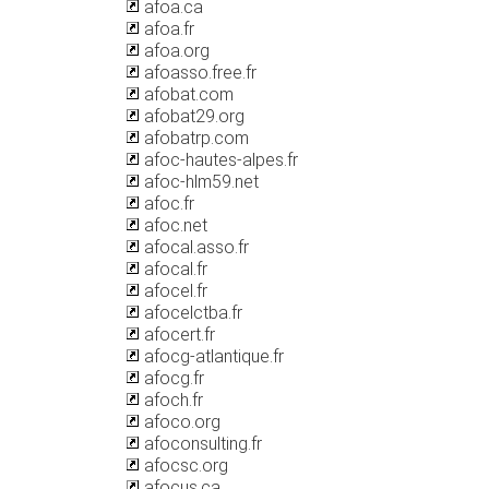
afoa.ca
afoa.fr
afoa.org
afoasso.free.fr
afobat.com
afobat29.org
afobatrp.com
afoc-hautes-alpes.fr
afoc-hlm59.net
afoc.fr
afoc.net
afocal.asso.fr
afocal.fr
afocel.fr
afocelctba.fr
afocert.fr
afocg-atlantique.fr
afocg.fr
afoch.fr
afoco.org
afoconsulting.fr
afocsc.org
afocus.ca