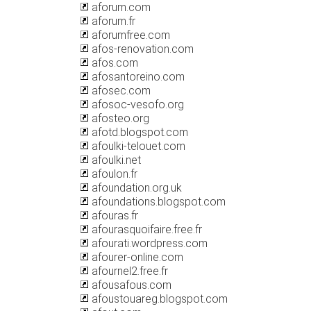
aforum.com
aforum.fr
aforumfree.com
afos-renovation.com
afos.com
afosantoreino.com
afosec.com
afosoc-vesofo.org
afosteo.org
afotd.blogspot.com
afoulki-telouet.com
afoulki.net
afoulon.fr
afoundation.org.uk
afoundations.blogspot.com
afouras.fr
afourasquoifaire.free.fr
afourati.wordpress.com
afourer-online.com
afournel2.free.fr
afousafous.com
afoustouareg.blogspot.com