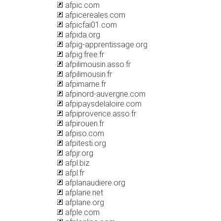
afpic.com
afpicereales.com
afpicfai01.com
afpida.org
afpig-apprentissage.org
afpig.free.fr
afpilimousin.asso.fr
afpilimousin.fr
afpimarne.fr
afpinord-auvergne.com
afpipaysdelaloire.com
afpiprovence.asso.fr
afpirouen.fr
afpiso.com
afpitesti.org
afpjr.org
afpl.biz
afpl.fr
afplanaudiere.org
afplane.net
afplane.org
afple.com