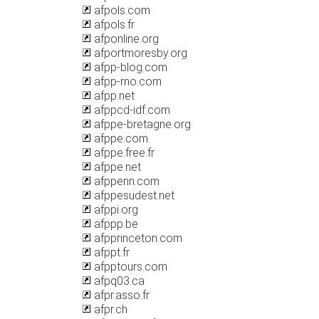
afpols.com
afpols.fr
afponline.org
afportmoresby.org
afpp-blog.com
afpp-rno.com
afpp.net
afppcd-idf.com
afppe-bretagne.org
afppe.com
afppe.free.fr
afppe.net
afppenn.com
afppesudest.net
afppi.org
afppp.be
afpprinceton.com
afppt.fr
afpptours.com
afpq03.ca
afpr.asso.fr
afpr.ch