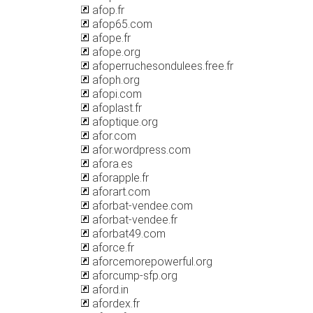
afop.fr
afop65.com
afope.fr
afope.org
afoperruchesondulees.free.fr
afoph.org
afopi.com
afoplast.fr
afoptique.org
afor.com
afor.wordpress.com
afora.es
aforapple.fr
aforart.com
aforbat-vendee.com
aforbat-vendee.fr
aforbat49.com
aforce.fr
aforcemorepowerful.org
aforcump-sfp.org
aford.in
afordex.fr