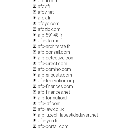
afout.com
afov.fr
afov.net
afox.fr
afoye.com
afozic.com
afp-59148.fr
afp-alarme.fr
afp-architecte.fr
afp-conseil.com
afp-detective.com
afp-direct.com
afp-domino.com
afp-enquete.com
afp-federation.org
afp-finances.com
afp-finances.net
afp-formation.fr
afp-idf.com
afp-law.co.uk
afp-luzech-labastideduvert.net
afp-lyon.fr
afp-portail.com