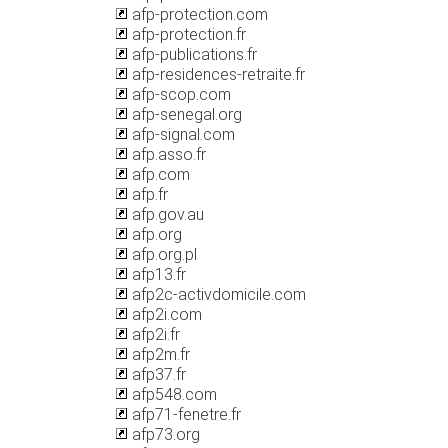
afp-protection.com
afp-protection.fr
afp-publications.fr
afp-residences-retraite.fr
afp-scop.com
afp-senegal.org
afp-signal.com
afp.asso.fr
afp.com
afp.fr
afp.gov.au
afp.org
afp.org.pl
afp13.fr
afp2c-activdomicile.com
afp2i.com
afp2i.fr
afp2m.fr
afp37.fr
afp548.com
afp71-fenetre.fr
afp73.org