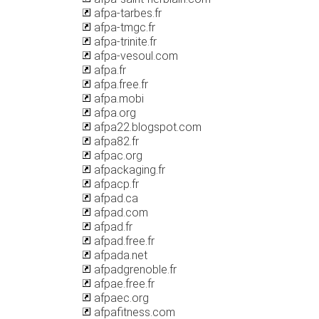
afpa-tarbes.fr
afpa-tmgc.fr
afpa-trinite.fr
afpa-vesoul.com
afpa.fr
afpa.free.fr
afpa.mobi
afpa.org
afpa22.blogspot.com
afpa82.fr
afpac.org
afpackaging.fr
afpacp.fr
afpad.ca
afpad.com
afpad.fr
afpad.free.fr
afpada.net
afpadgrenoble.fr
afpae.free.fr
afpaec.org
afpafitness.com