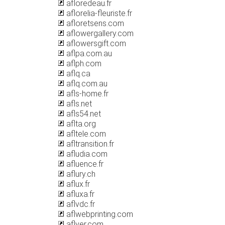
afloredeau.fr
aflorelia-fleuriste.fr
afloretsens.com
aflowergallery.com
aflowersgift.com
aflpa.com.au
aflph.com
aflq.ca
aflq.com.au
afls-home.fr
afls.net
afls54.net
aflta.org
afltele.com
afltransition.fr
afludia.com
afluence.fr
aflury.ch
aflux.fr
afluxa.fr
aflvdc.fr
aflwebprinting.com
aflyer.com