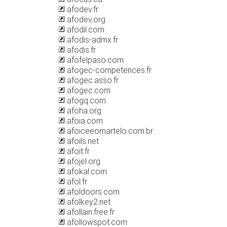
afodev.fr
afodev.org
afodil.com
afodis-admx.fr
afodis.fr
afofelpaso.com
afogec-competences.fr
afogec.asso.fr
afogec.com
afogq.com
afoha.org
afoia.com
afoiceeomartelo.com.br
afoils.net
afoit.fr
afojel.org
afokal.com
afol.fr
afoldoors.com
afolkey2.net
afollain.free.fr
afollowspot.com