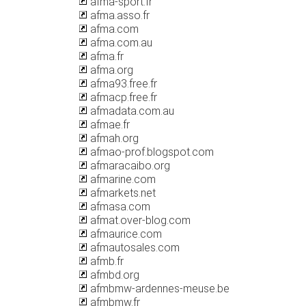
afma-sport.fr
afma.asso.fr
afma.com
afma.com.au
afma.fr
afma.org
afma93.free.fr
afmacp.free.fr
afmadata.com.au
afmae.fr
afmah.org
afmao-prof.blogspot.com
afmaracaibo.org
afmarine.com
afmarkets.net
afmasa.com
afmat.over-blog.com
afmaurice.com
afmautosales.com
afmb.fr
afmbd.org
afmbmw-ardennes-meuse.be
afmbmw.fr