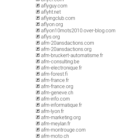
aflyguy.com
aflyht.net
aflyingclub.com
aflyon.org
aflyon10mots2010.over-blog.com
aflys.org
afm-20ansdactions.com
afm-20ansdactions.org
afm-bruckert-automatisme.fr
afm-consulting.be
afm-electronique.fr
afm-forest.fi
afm-france.fr
afm-france.org
afm-geneve.ch
afm-info.com
afm-informatique.fr
afm-lyon.fr
afm-marketing.org
afm-meylan.fr
afm-montrouge.com
afm-moto.ch