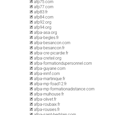
afp75.com
afp77.com
afp83.fr
afp84.com
afp92.org
afp94.org
afpa-asa.org
afpa-begles.fr
afpa-besancon.com
afpa-besancon.fr
afpa-cre-picardie.fr
afpa-creteil.org
afpa-formationdupersonnel.com
afpa-guyane.com
afpa-inmf.com
afpa-martinique.fr
afpa-mp-foad12.fr
afpa-mp-formationadistance.com
afpa-mulhouse.fr
afpa-olivet.fr
afpa-roubaix.fr
afpa-rousies.fr
afpa-saint-herblain.com