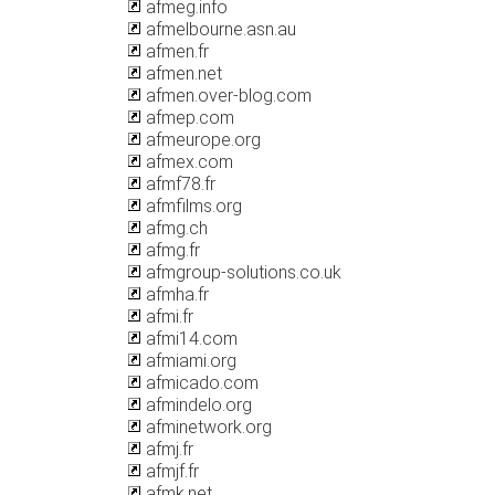
afmeg.info
afmelbourne.asn.au
afmen.fr
afmen.net
afmen.over-blog.com
afmep.com
afmeurope.org
afmex.com
afmf78.fr
afmfilms.org
afmg.ch
afmg.fr
afmgroup-solutions.co.uk
afmha.fr
afmi.fr
afmi14.com
afmiami.org
afmicado.com
afmindelo.org
afminetwork.org
afmj.fr
afmjf.fr
afmk.net