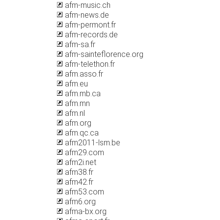
afm-music.ch
afm-news.de
afm-permont.fr
afm-records.de
afm-sa.fr
afm-sainteflorence.org
afm-telethon.fr
afm.asso.fr
afm.eu
afm.mb.ca
afm.mn
afm.nl
afm.org
afm.qc.ca
afm2011-lsm.be
afm29.com
afm2i.net
afm38.fr
afm42.fr
afm53.com
afm6.org
afma-bx.org