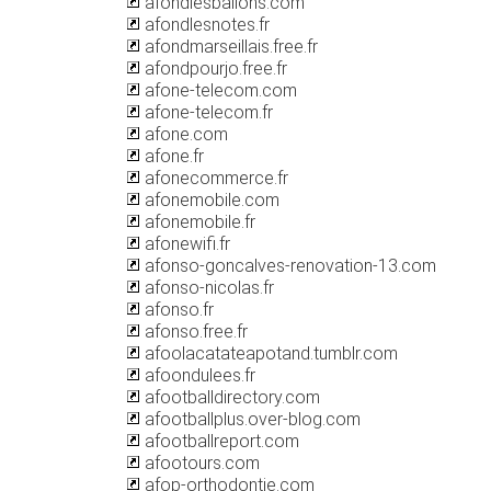
afondlesballons.com
afondlesnotes.fr
afondmarseillais.free.fr
afondpourjo.free.fr
afone-telecom.com
afone-telecom.fr
afone.com
afone.fr
afonecommerce.fr
afonemobile.com
afonemobile.fr
afonewifi.fr
afonso-goncalves-renovation-13.com
afonso-nicolas.fr
afonso.fr
afonso.free.fr
afoolacatateapotand.tumblr.com
afoondulees.fr
afootballdirectory.com
afootballplus.over-blog.com
afootballreport.com
afootours.com
afop-orthodontie.com