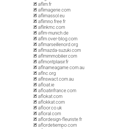
aflim.fr
aflimagerie.com
aflimassol.eu
aflimno.free.fr
aflinkmc.com
aflm-munich.de
aflm.over-blog.com
aflmarseillenord.org
aflmazda-suzuki.com
aflmimmobilier.com
aflmontplaisir.fr
aflnameagame.com.au
aflnc.org
aflnswact.com.au
afloat.ie
afloatinfrance.com
aflokat.com
aflokkat.com
afloor.co.uk
afloral.com
aflordesign-fleuriste.fr
aflordetiempo.com