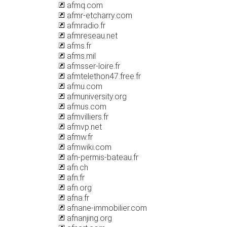
afmq.com
afmr-etcharry.com
afmradio.fr
afmreseau.net
afms.fr
afms.mil
afmsser-loire.fr
afmtelethon47.free.fr
afmu.com
afmuniversity.org
afmus.com
afmvilliers.fr
afmvp.net
afmw.fr
afmwiki.com
afn-permis-bateau.fr
afn.ch
afn.fr
afn.org
afna.fr
afnane-immobilier.com
afnanjing.org