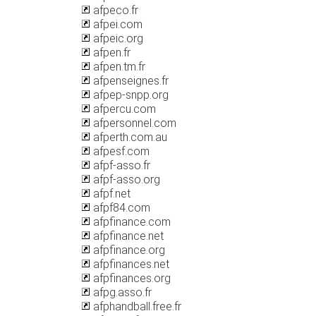
afpeco.fr
afpei.com
afpeic.org
afpen.fr
afpen.tm.fr
afpenseignes.fr
afpep-snpp.org
afpercu.com
afpersonnel.com
afperth.com.au
afpesf.com
afpf-asso.fr
afpf-asso.org
afpf.net
afpf84.com
afpfinance.com
afpfinance.net
afpfinance.org
afpfinances.net
afpfinances.org
afpg.asso.fr
afphandball.free.fr