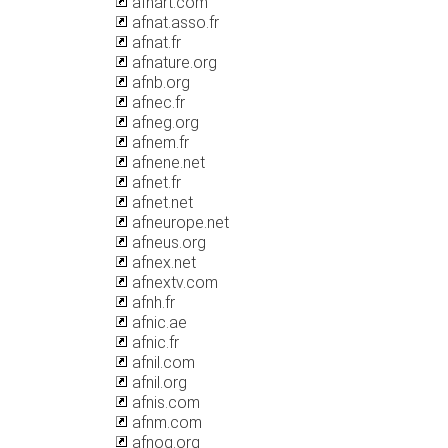
afnart.com
afnat.asso.fr
afnat.fr
afnature.org
afnb.org
afnec.fr
afneg.org
afnem.fr
afnene.net
afnet.fr
afnet.net
afneurope.net
afneus.org
afnex.net
afnextv.com
afnh.fr
afnic.ae
afnic.fr
afnil.com
afnil.org
afnis.com
afnm.com
afnog.org