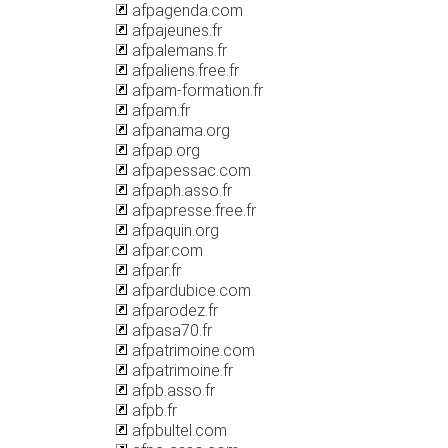
afpagenda.com
afpajeunes.fr
afpalemans.fr
afpaliens.free.fr
afpam-formation.fr
afpam.fr
afpanama.org
afpap.org
afpapessac.com
afpaph.asso.fr
afpapresse.free.fr
afpaquin.org
afpar.com
afpar.fr
afpardubice.com
afparodez.fr
afpasa70.fr
afpatrimoine.com
afpatrimoine.fr
afpb.asso.fr
afpb.fr
afpbultel.com