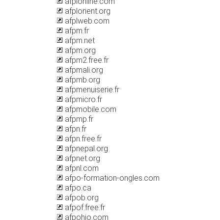
afplonline.com
afplorient.org
afplweb.com
afpm.fr
afpm.net
afpm.org
afpm2.free.fr
afpmali.org
afpmb.org
afpmenuiserie.fr
afpmicro.fr
afpmobile.com
afpmp.fr
afpn.fr
afpn.free.fr
afpnepal.org
afpnet.org
afpnl.com
afpo-formation-ongles.com
afpo.ca
afpob.org
afpof.free.fr
afpohio.com