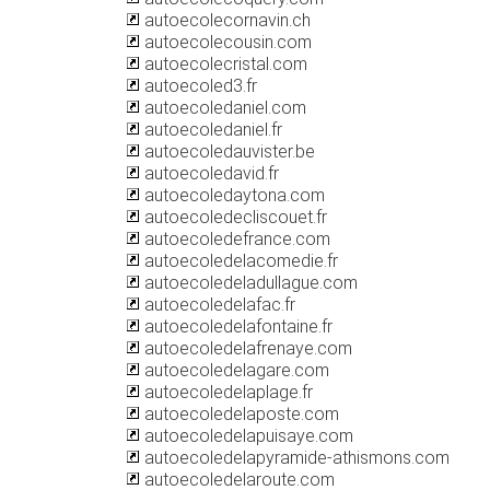
autoecolecornavin.ch
autoecolecousin.com
autoecolecristal.com
autoecoled3.fr
autoecoledaniel.com
autoecoledaniel.fr
autoecoledauvister.be
autoecoledavid.fr
autoecoledaytona.com
autoecoledecliscouet.fr
autoecoledefrance.com
autoecoledelacomedie.fr
autoecoledeladullague.com
autoecoledelafac.fr
autoecoledelafontaine.fr
autoecoledelafrenaye.com
autoecoledelagare.com
autoecoledelaplage.fr
autoecoledelaposte.com
autoecoledelapuisaye.com
autoecoledelapyramide-athismons.com
autoecoledelaroute.com