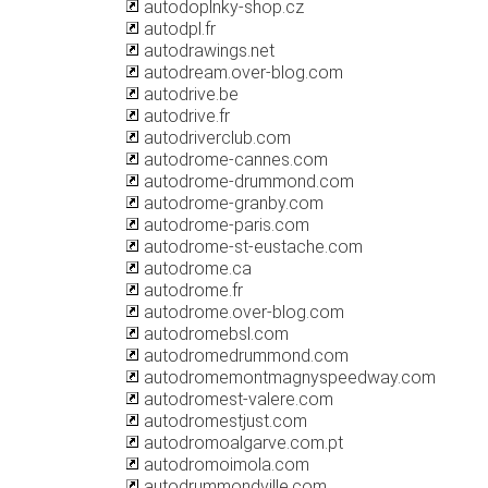
autodoplnky-shop.cz
autodpl.fr
autodrawings.net
autodream.over-blog.com
autodrive.be
autodrive.fr
autodriverclub.com
autodrome-cannes.com
autodrome-drummond.com
autodrome-granby.com
autodrome-paris.com
autodrome-st-eustache.com
autodrome.ca
autodrome.fr
autodrome.over-blog.com
autodromebsl.com
autodromedrummond.com
autodromemontmagnyspeedway.com
autodromest-valere.com
autodromestjust.com
autodromoalgarve.com.pt
autodromoimola.com
autodrummondville.com