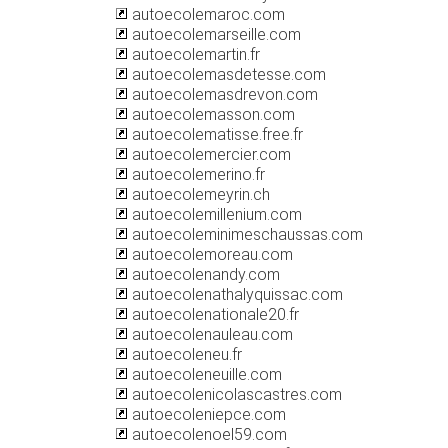
autoecolemaroc.com
autoecolemarseille.com
autoecolemartin.fr
autoecolemasdetesse.com
autoecolemasdrevon.com
autoecolemasson.com
autoecolematisse.free.fr
autoecolemercier.com
autoecolemerino.fr
autoecolemeyrin.ch
autoecolemillenium.com
autoecoleminimeschaussas.com
autoecolemoreau.com
autoecolenandy.com
autoecolenathalyquissac.com
autoecolenationale20.fr
autoecolenauleau.com
autoecoleneu.fr
autoecoleneuille.com
autoecolenicolascastres.com
autoecoleniepce.com
autoecolenoel59.com