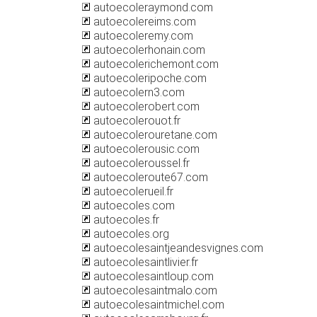
autoecoleraymond.com
autoecolereims.com
autoecoleremy.com
autoecolerhonain.com
autoecolerichemont.com
autoecoleripoche.com
autoecolern3.com
autoecolerobert.com
autoecolerouot.fr
autoecolerouretane.com
autoecolerousic.com
autoecoleroussel.fr
autoecoleroute67.com
autoecolerueil.fr
autoecoles.com
autoecoles.fr
autoecoles.org
autoecolesaintjeandesvignes.com
autoecolesaintlivier.fr
autoecolesaintloup.com
autoecolesaintmalo.com
autoecolesaintmichel.com