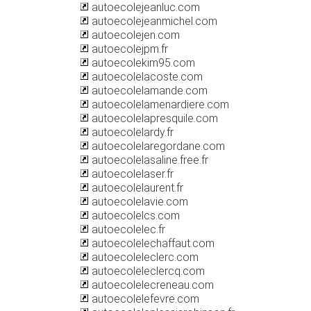
autoecolejeanluc.com
autoecolejeanmichel.com
autoecolejen.com
autoecolejpm.fr
autoecolekim95.com
autoecolelacoste.com
autoecolelamande.com
autoecolelamenardiere.com
autoecolelapresquile.com
autoecolelardy.fr
autoecolelaregordane.com
autoecolelasaline.free.fr
autoecolelaser.fr
autoecolelaurent.fr
autoecolelavie.com
autoecolelcs.com
autoecolelec.fr
autoecolelechaffaut.com
autoecoleleclerc.com
autoecoleleclercq.com
autoecolelecreneau.com
autoecolelefevre.com