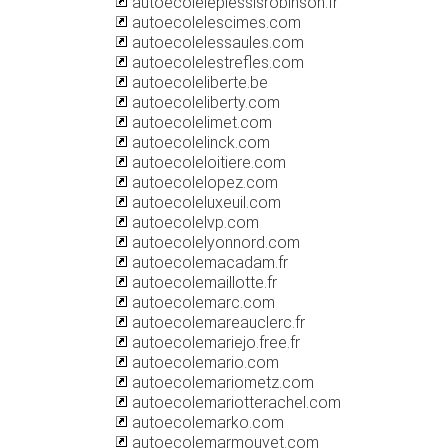
autoecoleleplessisrobinson.fr
autoecolelescimes.com
autoecolelessaules.com
autoecolelestrefles.com
autoecoleliberte.be
autoecoleliberty.com
autoecolelimet.com
autoecolelinck.com
autoecoleloitiere.com
autoecolelopez.com
autoecoleluxeuil.com
autoecolelvp.com
autoecolelyonnord.com
autoecolemacadam.fr
autoecolemaillotte.fr
autoecolemarc.com
autoecolemareauclerc.fr
autoecolemariejo.free.fr
autoecolemario.com
autoecolemariometz.com
autoecolemariotterachel.com
autoecolemarko.com
autoecolemarmouyet.com