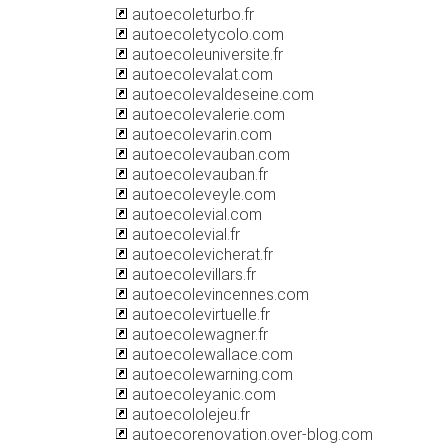
autoecoleturbo.fr
autoecoletycolo.com
autoecoleuniversite.fr
autoecolevalat.com
autoecolevaldeseine.com
autoecolevalerie.com
autoecolevarin.com
autoecolevauban.com
autoecolevauban.fr
autoecoleveyle.com
autoecolevial.com
autoecolevial.fr
autoecolevicherat.fr
autoecolevillars.fr
autoecolevincennes.com
autoecolevirtuelle.fr
autoecolewagner.fr
autoecolewallace.com
autoecolewarning.com
autoecoleyanic.com
autoecololejeu.fr
autoecorenovation.over-blog.com