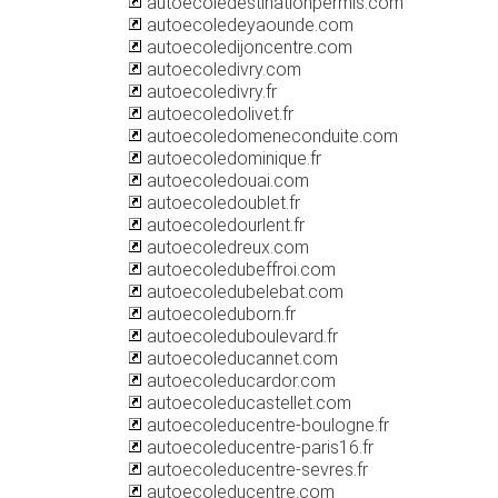
autoecoledestinationpermis.com
autoecoledeyaounde.com
autoecoledijoncentre.com
autoecoledivry.com
autoecoledivry.fr
autoecoledolivet.fr
autoecoledomeneconduite.com
autoecoledominique.fr
autoecoledouai.com
autoecoledoublet.fr
autoecoledourlent.fr
autoecoledreux.com
autoecoledubeffroi.com
autoecoledubelebat.com
autoecoleduborn.fr
autoecoleduboulevard.fr
autoecoleducannet.com
autoecoleducardor.com
autoecoleducastellet.com
autoecoleducentre-boulogne.fr
autoecoleducentre-paris16.fr
autoecoleducentre-sevres.fr
autoecoleducentre.com