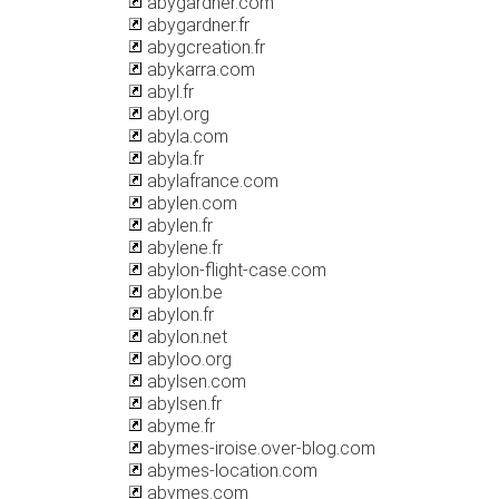
abygardner.com
abygardner.fr
abygcreation.fr
abykarra.com
abyl.fr
abyl.org
abyla.com
abyla.fr
abylafrance.com
abylen.com
abylen.fr
abylene.fr
abylon-flight-case.com
abylon.be
abylon.fr
abylon.net
abyloo.org
abylsen.com
abylsen.fr
abyme.fr
abymes-iroise.over-blog.com
abymes-location.com
abymes.com