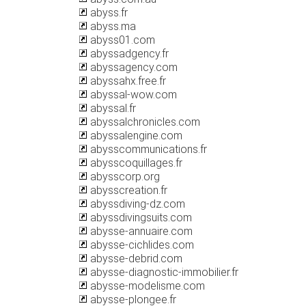
abyss.fr
abyss.ma
abyss01.com
abyssadgency.fr
abyssagency.com
abyssahx.free.fr
abyssal-wow.com
abyssal.fr
abyssalchronicles.com
abyssalengine.com
abysscommunications.fr
abysscoquillages.fr
abysscorp.org
abysscreation.fr
abyssdiving-dz.com
abyssdivingsuits.com
abysse-annuaire.com
abysse-cichlides.com
abysse-debrid.com
abysse-diagnostic-immobilier.fr
abysse-modelisme.com
abysse-plongee.fr