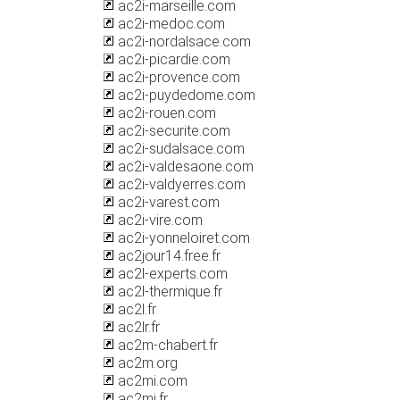
ac2i-marseille.com
ac2i-medoc.com
ac2i-nordalsace.com
ac2i-picardie.com
ac2i-provence.com
ac2i-puydedome.com
ac2i-rouen.com
ac2i-securite.com
ac2i-sudalsace.com
ac2i-valdesaone.com
ac2i-valdyerres.com
ac2i-varest.com
ac2i-vire.com
ac2i-yonneloiret.com
ac2jour14.free.fr
ac2l-experts.com
ac2l-thermique.fr
ac2l.fr
ac2lr.fr
ac2m-chabert.fr
ac2m.org
ac2mi.com
ac2mi.fr