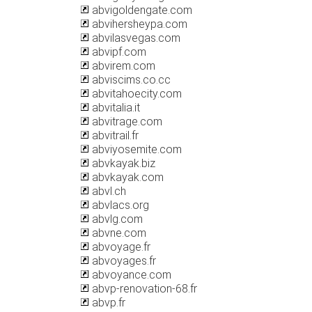
abvigoldengate.com
abvihersheypa.com
abvilasvegas.com
abvipf.com
abvirem.com
abviscims.co.cc
abvitahoecity.com
abvitalia.it
abvitrage.com
abvitrail.fr
abviyosemite.com
abvkayak.biz
abvkayak.com
abvl.ch
abvlacs.org
abvlg.com
abvne.com
abvoyage.fr
abvoyages.fr
abvoyance.com
abvp-renovation-68.fr
abvp.fr