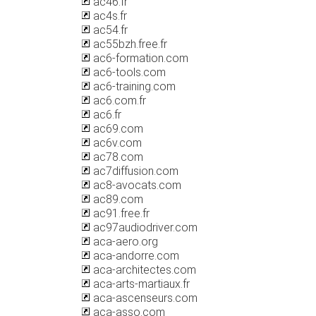
ac46.fr
ac4s.fr
ac54.fr
ac55bzh.free.fr
ac6-formation.com
ac6-tools.com
ac6-training.com
ac6.com.fr
ac6.fr
ac69.com
ac6v.com
ac78.com
ac7diffusion.com
ac8-avocats.com
ac89.com
ac91.free.fr
ac97audiodriver.com
aca-aero.org
aca-andorre.com
aca-architectes.com
aca-arts-martiaux.fr
aca-ascenseurs.com
aca-asso.com