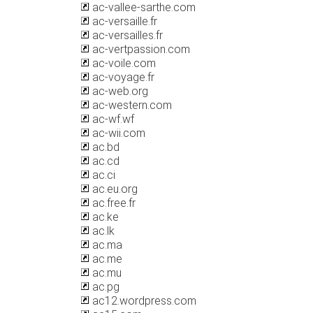
ac-vallee-sarthe.com
ac-versaille.fr
ac-versailles.fr
ac-vertpassion.com
ac-voile.com
ac-voyage.fr
ac-web.org
ac-western.com
ac-wf.wf
ac-wii.com
ac.bd
ac.cd
ac.ci
ac.eu.org
ac.free.fr
ac.ke
ac.lk
ac.ma
ac.me
ac.mu
ac.pg
ac12.wordpress.com