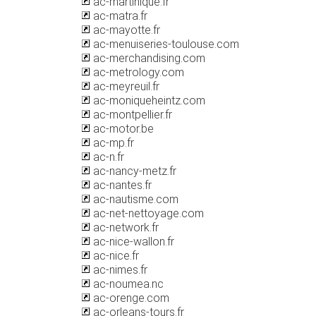
ac-martinique.fr
ac-matra.fr
ac-mayotte.fr
ac-menuiseries-toulouse.com
ac-merchandising.com
ac-metrology.com
ac-meyreuil.fr
ac-moniqueheintz.com
ac-montpellier.fr
ac-motor.be
ac-mp.fr
ac-n.fr
ac-nancy-metz.fr
ac-nantes.fr
ac-nautisme.com
ac-net-nettoyage.com
ac-network.fr
ac-nice-wallon.fr
ac-nice.fr
ac-nimes.fr
ac-noumea.nc
ac-orenge.com
ac-orleans-tours.fr