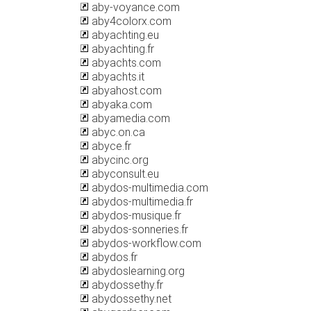
aby-voyance.com
aby4colorx.com
abyachting.eu
abyachting.fr
abyachts.com
abyachts.it
abyahost.com
abyaka.com
abyamedia.com
abyc.on.ca
abyce.fr
abycinc.org
abyconsult.eu
abydos-multimedia.com
abydos-multimedia.fr
abydos-musique.fr
abydos-sonneries.fr
abydos-workflow.com
abydos.fr
abydoslearning.org
abydossethy.fr
abydossethy.net