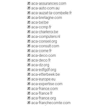
aca-assurances.com
aca-auto.com.au
aca-auzat-la-combelle.fr
aca-bretagne.com
aca-bxl.be
aca-ccmp.fr
aca-charleroi.be
aca-computers.nl
aca-conseil.org
aca-consult.com
aca-corne.fr
aca-deco.com
aca-deco.fr
aca-dz.org
aca-edfgdf.org
aca-etterbeek.be
aca-europe.eu
aca-expertise.com
aca-france.com
aca-france.fr
aca-france.org
aca-franchecomte.com