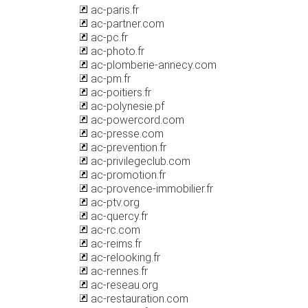
ac-paris.fr
ac-partner.com
ac-pc.fr
ac-photo.fr
ac-plomberie-annecy.com
ac-pm.fr
ac-poitiers.fr
ac-polynesie.pf
ac-powercord.com
ac-presse.com
ac-prevention.fr
ac-privilegeclub.com
ac-promotion.fr
ac-provence-immobilier.fr
ac-ptv.org
ac-quercy.fr
ac-rc.com
ac-reims.fr
ac-relooking.fr
ac-rennes.fr
ac-reseau.org
ac-restauration.com