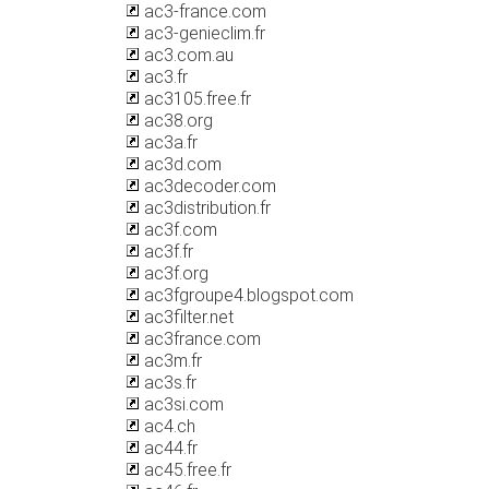
ac3-france.com
ac3-genieclim.fr
ac3.com.au
ac3.fr
ac3105.free.fr
ac38.org
ac3a.fr
ac3d.com
ac3decoder.com
ac3distribution.fr
ac3f.com
ac3f.fr
ac3f.org
ac3fgroupe4.blogspot.com
ac3filter.net
ac3france.com
ac3m.fr
ac3s.fr
ac3si.com
ac4.ch
ac44.fr
ac45.free.fr