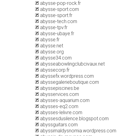
abysse-pop-rock.fr
abysse-sport.com
abysse-sport.fr
abysse-tech.com
abysse-tpv.fr
abysse-ubaye.fr
abysse.fr
abysse.net
abysse.org
abysse34.com
abysseabowlingclubcivaux.net
abyssecorp.fr
abyssefx.wordpress.com
abyssegalerieboutique.com
abyssepiscines.be
abysservices.com
abysses-aquarium.com
abysses-eq2.com
abysses-lelivre.com
abyssesdusilence.blogspot.com
abyssguitars.com
abyssimaldysnomia.wordpress.com