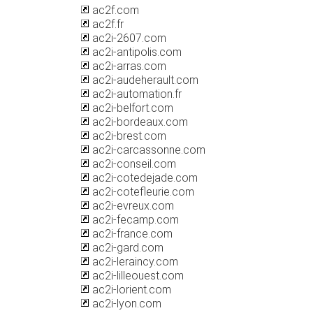
ac2f.com
ac2f.fr
ac2i-2607.com
ac2i-antipolis.com
ac2i-arras.com
ac2i-audeherault.com
ac2i-automation.fr
ac2i-belfort.com
ac2i-bordeaux.com
ac2i-brest.com
ac2i-carcassonne.com
ac2i-conseil.com
ac2i-cotedejade.com
ac2i-cotefleurie.com
ac2i-evreux.com
ac2i-fecamp.com
ac2i-france.com
ac2i-gard.com
ac2i-leraincy.com
ac2i-lilleouest.com
ac2i-lorient.com
ac2i-lyon.com