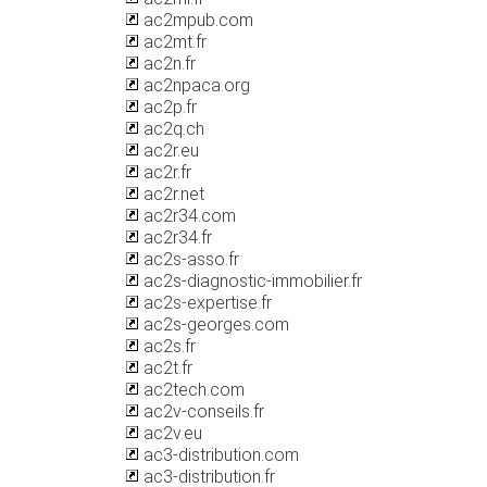
ac2mpub.com
ac2mt.fr
ac2n.fr
ac2npaca.org
ac2p.fr
ac2q.ch
ac2r.eu
ac2r.fr
ac2r.net
ac2r34.com
ac2r34.fr
ac2s-asso.fr
ac2s-diagnostic-immobilier.fr
ac2s-expertise.fr
ac2s-georges.com
ac2s.fr
ac2t.fr
ac2tech.com
ac2v-conseils.fr
ac2v.eu
ac3-distribution.com
ac3-distribution.fr