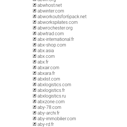
abwhost.net
abwinter.com
abworkoutsfor6pack.net
abworkspilates.com
abwrochester.org
abwtrad.com
abx-international.fr
abx-shop.com
abx.asia
abx.com
abx.fr
abxair.com
abxara.fr
abxlist.com
abxlogistics.com
abxlogistics.fr
abxlogistics.ru
abxzone.com
aby-78.com
aby-archi.fr
aby-immobilier.com
aby-rd.fr