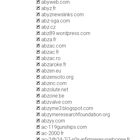
abyweb.com
abyz.fr
abyznewslinks.com
abz-sga.com
abz.cz
abz89.wordpress.com
abza.fr
abzac.com
abzac.fr
abzac.ro
abzaroke.fr
abzen.eu
abzensoto.org
abzinc.com
abzolute.net
abzone.be
abzvalve.com
abzyme3.blogspot.com
abzymeresearchfoundation.org
abzyy.com
ac-119gunships.com
ac-2000.fr
ac-24h24-7j7-s0s-infirmieres-narbonne.fr