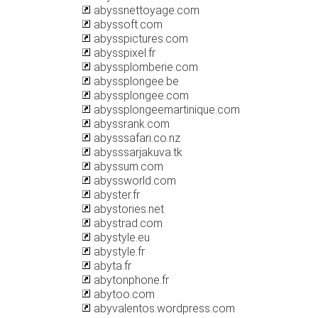
abyssnettoyage.com
abyssoft.com
abysspictures.com
abysspixel.fr
abyssplomberie.com
abyssplongee.be
abyssplongee.com
abyssplongeemartinique.com
abyssrank.com
abysssafari.co.nz
abysssarjakuva.tk
abyssum.com
abyssworld.com
abyster.fr
abystories.net
abystrad.com
abystyle.eu
abystyle.fr
abyta.fr
abytonphone.fr
abytoo.com
abyvalentos.wordpress.com