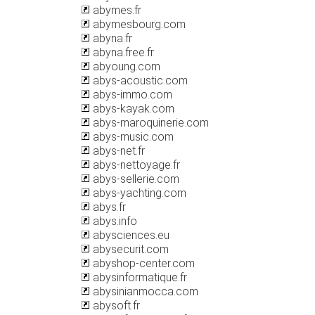
abymes.fr
abymesbourg.com
abyna.fr
abyna.free.fr
abyoung.com
abys-acoustic.com
abys-immo.com
abys-kayak.com
abys-maroquinerie.com
abys-music.com
abys-net.fr
abys-nettoyage.fr
abys-sellerie.com
abys-yachting.com
abys.fr
abys.info
abysciences.eu
abysecurit.com
abyshop-center.com
abysinformatique.fr
abysinianmocca.com
abysoft.fr