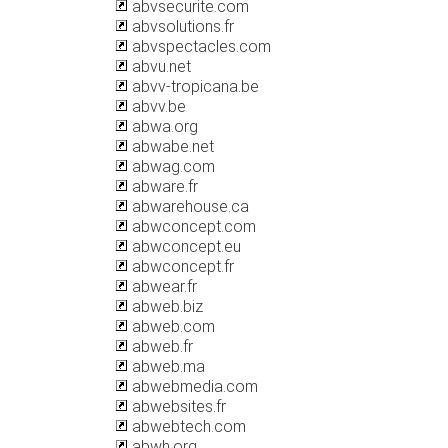
abvsecurite.com
abvsolutions.fr
abvspectacles.com
abvu.net
abvv-tropicana.be
abvv.be
abwa.org
abwabe.net
abwag.com
abware.fr
abwarehouse.ca
abwconcept.com
abwconcept.eu
abwconcept.fr
abwear.fr
abweb.biz
abweb.com
abweb.fr
abweb.ma
abwebmedia.com
abwebsites.fr
abwebtech.com
abwh.org