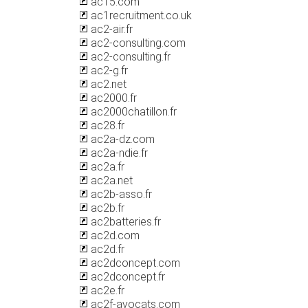
ac15.com
ac1recruitment.co.uk
ac2-air.fr
ac2-consulting.com
ac2-consulting.fr
ac2-g.fr
ac2.net
ac2000.fr
ac2000chatillon.fr
ac28.fr
ac2a-dz.com
ac2a-ndie.fr
ac2a.fr
ac2a.net
ac2b-asso.fr
ac2b.fr
ac2batteries.fr
ac2d.com
ac2d.fr
ac2dconcept.com
ac2dconcept.fr
ac2e.fr
ac2f-avocats.com